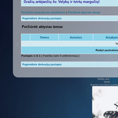
Gražių artėjančių šv. Velykų ir tvirtų margučių!
Peržiūrėti neatsakytus pranešimus
|
Peržiūrėti aktyvias temas
Pagrindinis diskusijų puslapis
Peržiūrėti aktyvias temas
Temos
Autorius
Atsakym
N
Rodyti paskutini
Puslapis
1
iš
1
[ Paieška rado 0 atitikmenis(ų) ]
Pagrindinis diskusijų puslapis
Veikia ant
phpB
Vertė
Viliu
Karma functions pow