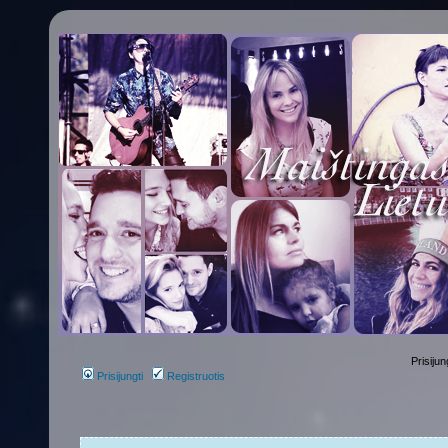
Prisijun
Prisijungti
Registruotis