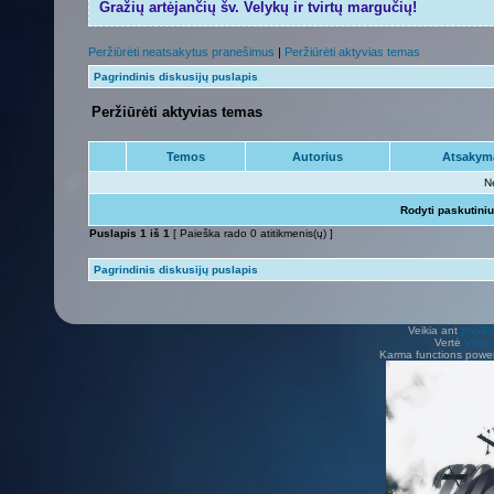
Gražių artėjančių šv. Velykų ir tvirtų margučių!
Peržiūrėti neatsakytus pranešimus
|
Peržiūrėti aktyvias temas
Pagrindinis diskusijų puslapis
Peržiūrėti aktyvias temas
Temos
Autorius
Atsakym
N
Rodyti paskutini
Puslapis
1
iš
1
[ Paieška rado 0 atitikmenis(ų) ]
Pagrindinis diskusijų puslapis
Veikia ant
phpB
Vertė
Viliu
Karma functions pow