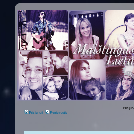
Prisijun
Prisijungti
Registruotis