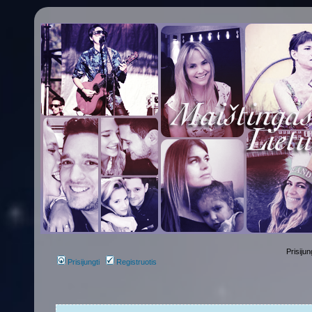
Prisijun
Prisijungti
Registruotis