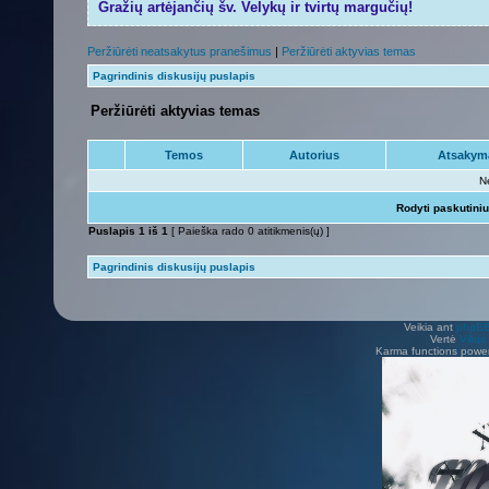
Gražių artėjančių šv. Velykų ir tvirtų margučių!
Peržiūrėti neatsakytus pranešimus
|
Peržiūrėti aktyvias temas
Pagrindinis diskusijų puslapis
Peržiūrėti aktyvias temas
Temos
Autorius
Atsakym
N
Rodyti paskutini
Puslapis
1
iš
1
[ Paieška rado 0 atitikmenis(ų) ]
Pagrindinis diskusijų puslapis
Veikia ant
phpB
Vertė
Viliu
Karma functions pow