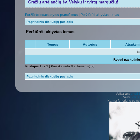
Gražių artėjančių šv. Velykų ir tvirtų margučių!
Peržiūrėti neatsakytus pranešimus
|
Peržiūrėti aktyvias temas
Pagrindinis diskusijų puslapis
Peržiūrėti aktyvias temas
Temos
Autorius
Atsakym
N
Rodyti paskutini
Puslapis
1
iš
1
[ Paieška rado 0 atitikmenis(ų) ]
Pagrindinis diskusijų puslapis
Veikia ant
phpB
Vertė
Viliu
Karma functions pow