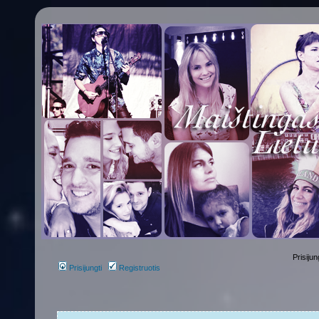
Prisijun
Prisijungti
Registruotis