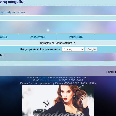
tvirtų margučių!
ūrėti aktyvias temas
orius
Atsakymai
Peržiūrėta
Nerastas nei vienas atitikmuo.
Rodyti paskutinius pranešimus:
(ų) ]
Pereiti į:
Veikia ant
phpBB
® Forum Software © phpBB Group
Vertė
Vilius Šumskas
© 2003, 2005, 2007
Karma functions powered by Karma MOD © 2007, 2009 m157y