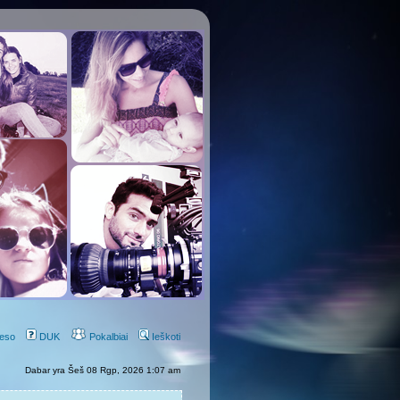
eso
DUK
Pokalbiai
Ieškoti
Dabar yra Šeš 08 Rgp, 2026 1:07 am