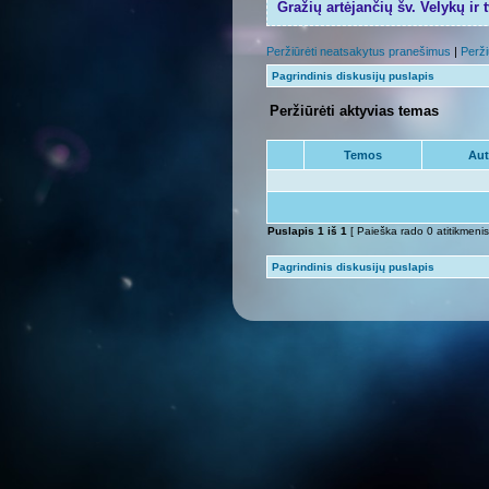
Gražių artėjančių šv. Velykų ir 
Peržiūrėti neatsakytus pranešimus
|
Perži
Pagrindinis diskusijų puslapis
Peržiūrėti aktyvias temas
Temos
Aut
Puslapis
1
iš
1
[ Paieška rado 0 atitikmenis
Pagrindinis diskusijų puslapis