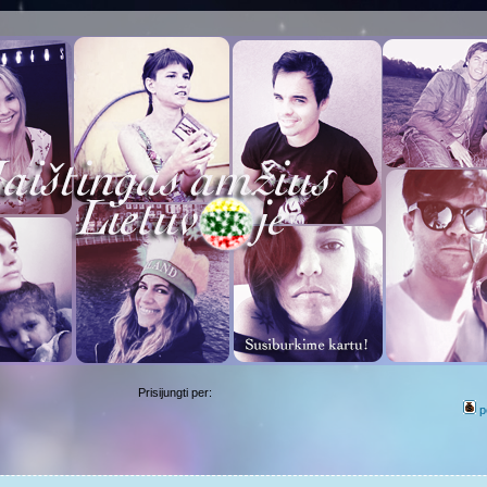
Prisijungti per:
p