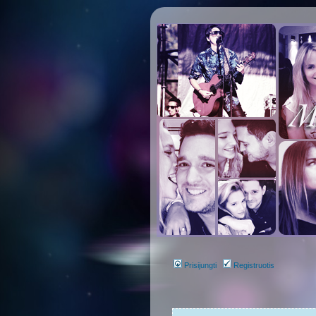
Prisijungti
Registruotis