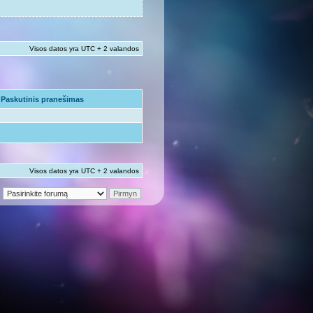
Visos datos yra UTC + 2 valandos
Paskutinis pranešimas
Visos datos yra UTC + 2 valandos