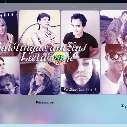
Prisijungti per:
p