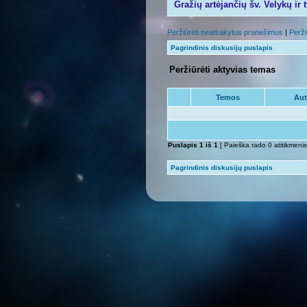
Gražių artėjančių šv. Velykų ir 
Peržiūrėti neatsakytus pranešimus
|
Perži
Pagrindinis diskusijų puslapis
Peržiūrėti aktyvias temas
Temos
Aut
Puslapis
1
iš
1
[ Paieška rado 0 atitikmenis
Pagrindinis diskusijų puslapis