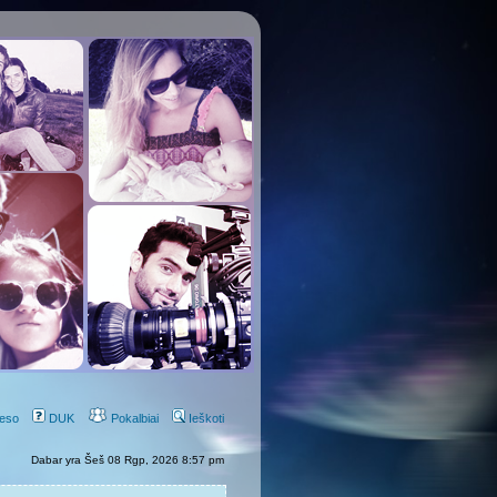
eso
DUK
Pokalbiai
Ieškoti
Dabar yra Šeš 08 Rgp, 2026 8:57 pm