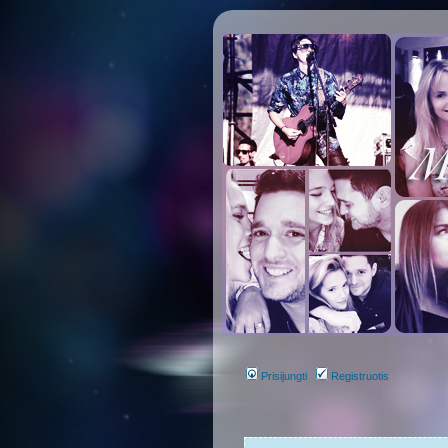
Prisijungti
Registruotis