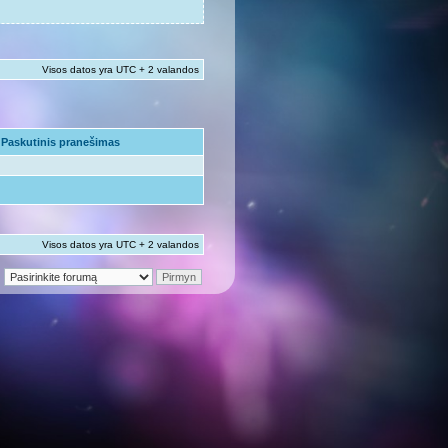
Visos datos yra UTC + 2 valandos
Paskutinis pranešimas
Visos datos yra UTC + 2 valandos