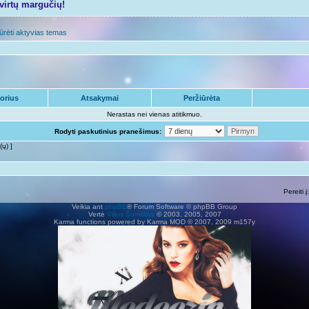
tvirtų margučių!
ūrėti aktyvias temas
orius
Atsakymai
Peržiūrėta
Nerastas nei vienas atitikmuo.
Rodyti paskutinius pranešimus:
(ų) ]
Pereiti į:
Veikia ant
phpBB
® Forum Software © phpBB Group
Vertė
Vilius Šumskas
© 2003, 2005, 2007
Karma functions powered by Karma MOD © 2007, 2009 m157y