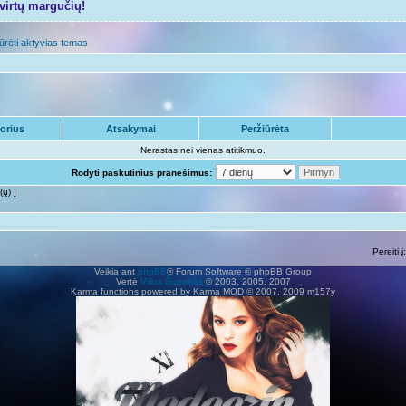
tvirtų margučių!
ūrėti aktyvias temas
orius
Atsakymai
Peržiūrėta
Nerastas nei vienas atitikmuo.
Rodyti paskutinius pranešimus:
(ų) ]
Pereiti į:
Veikia ant
phpBB
® Forum Software © phpBB Group
Vertė
Vilius Šumskas
© 2003, 2005, 2007
Karma functions powered by Karma MOD © 2007, 2009 m157y