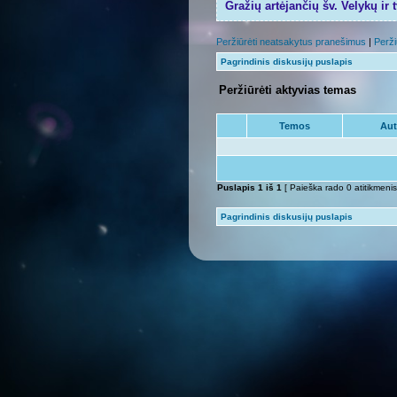
Gražių artėjančių šv. Velykų ir 
Peržiūrėti neatsakytus pranešimus
|
Perži
Pagrindinis diskusijų puslapis
Peržiūrėti aktyvias temas
Temos
Aut
Puslapis
1
iš
1
[ Paieška rado 0 atitikmenis
Pagrindinis diskusijų puslapis