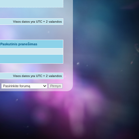
Visos datos yra UTC + 2 valandos
Paskutinis pranešimas
Visos datos yra UTC + 2 valandos