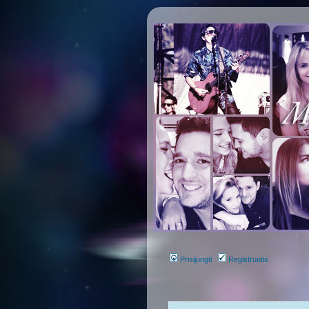
Prisijungti
Registruotis