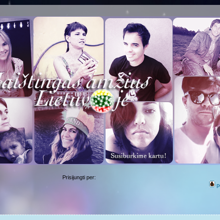
Prisijungti per:
p