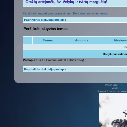
Gražių artėjančių šv. Velykų ir tvirtų margučių!
Peržiūrėti neatsakytus pranešimus
|
Peržiūrėti aktyvias temas
Pagrindinis diskusijų puslapis
Peržiūrėti aktyvias temas
Temos
Autorius
Atsakym
N
Rodyti paskutini
Puslapis
1
iš
1
[ Paieška rado 0 atitikmenis(ų) ]
Pagrindinis diskusijų puslapis
Veikia ant
phpB
Vertė
Viliu
Karma functions pow