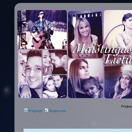
Prisijun
Prisijungti
Registruotis