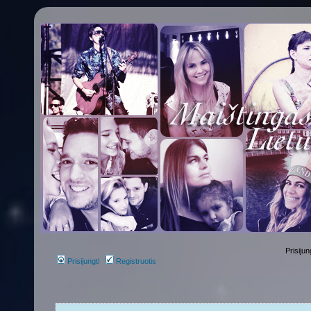
Prisijun
Prisijungti
Registruotis