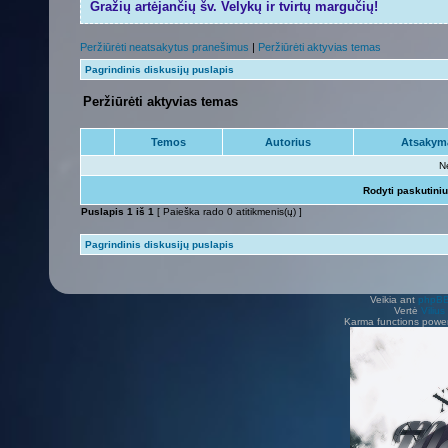
Gražių artėjančių šv. Velykų ir tvirtų margučių!
Peržiūrėti neatsakytus pranešimus
|
Peržiūrėti aktyvias temas
Pagrindinis diskusijų puslapis
Peržiūrėti aktyvias temas
Temos
Autorius
Atsakym
N
Rodyti paskutini
Puslapis
1
iš
1
[ Paieška rado 0 atitikmenis(ų) ]
Pagrindinis diskusijų puslapis
Veikia ant
phpB
Vertė
Viliu
Karma functions pow