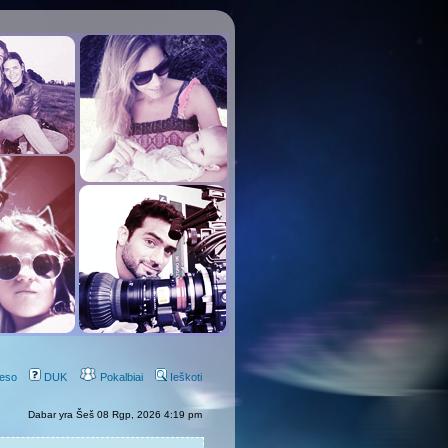
eso
DUK
Pokalbiai
Ieškoti
Dabar yra Šeš 08 Rgp, 2026 4:19 pm