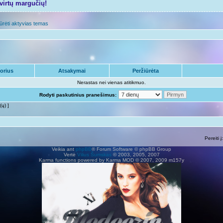
tvirtų margučių!
ūrėti aktyvias temas
orius
Atsakymai
Peržiūrėta
Nerastas nei vienas atitikmuo.
Rodyti paskutinius pranešimus:
(ų) ]
Pereiti į:
Veikia ant
phpBB
® Forum Software © phpBB Group
Vertė
Vilius Šumskas
© 2003, 2005, 2007
Karma functions powered by Karma MOD © 2007, 2009 m157y