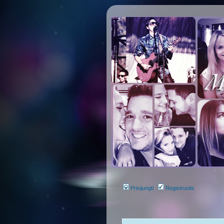
Prisijungti
Registruotis