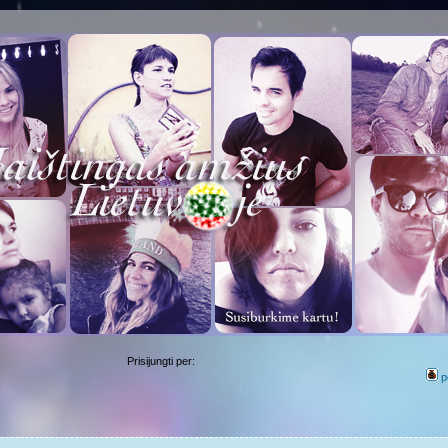
Prisijungti per:
p