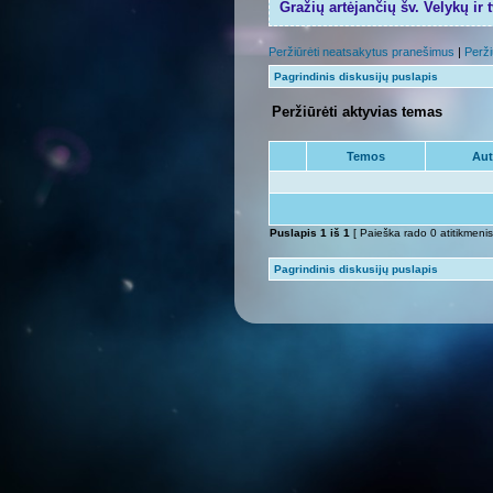
Gražių artėjančių šv. Velykų ir 
Peržiūrėti neatsakytus pranešimus
|
Perži
Pagrindinis diskusijų puslapis
Peržiūrėti aktyvias temas
Temos
Aut
Puslapis
1
iš
1
[ Paieška rado 0 atitikmenis
Pagrindinis diskusijų puslapis