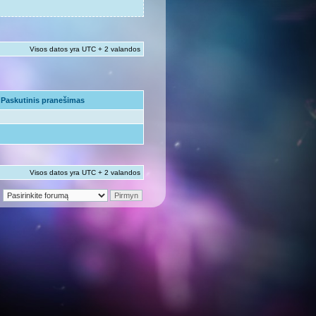
Visos datos yra UTC + 2 valandos
Paskutinis pranešimas
Visos datos yra UTC + 2 valandos