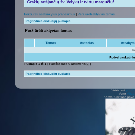
Gražių artėjančių šv. Velykų ir tvirtų margučių!
Peržiūrėti neatsakytus pranešimus
|
Peržiūrėti aktyvias temas
Pagrindinis diskusijų puslapis
Peržiūrėti aktyvias temas
Temos
Autorius
Atsakym
N
Rodyti paskutini
Puslapis
1
iš
1
[ Paieška rado 0 atitikmenis(ų) ]
Pagrindinis diskusijų puslapis
Veikia ant
phpB
Vertė
Viliu
Karma functions pow