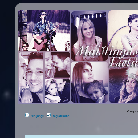
Prisijun
Prisijungti
Registruotis