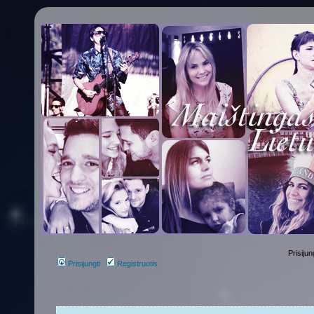
Prisijun
Prisijungti
Registruotis