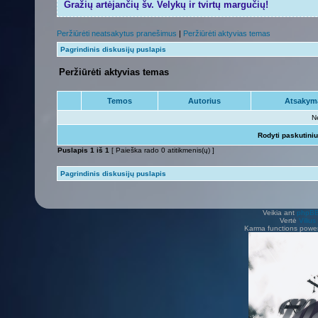
Gražių artėjančių šv. Velykų ir tvirtų margučių!
Peržiūrėti neatsakytus pranešimus
|
Peržiūrėti aktyvias temas
Pagrindinis diskusijų puslapis
Peržiūrėti aktyvias temas
Temos
Autorius
Atsakym
N
Rodyti paskutini
Puslapis
1
iš
1
[ Paieška rado 0 atitikmenis(ų) ]
Pagrindinis diskusijų puslapis
Veikia ant
phpB
Vertė
Viliu
Karma functions pow