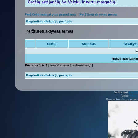
Gražių artėjančių šv. Velykų ir tvirtų margučių!
Peržiūrėti neatsakytus pranešimus
|
Peržiūrėti aktyvias temas
Pagrindinis diskusijų puslapis
Peržiūrėti aktyvias temas
Temos
Autorius
Atsakym
N
Rodyti paskutini
Puslapis
1
iš
1
[ Paieška rado 0 atitikmenis(ų) ]
Pagrindinis diskusijų puslapis
Veikia ant
phpB
Vertė
Viliu
Karma functions pow