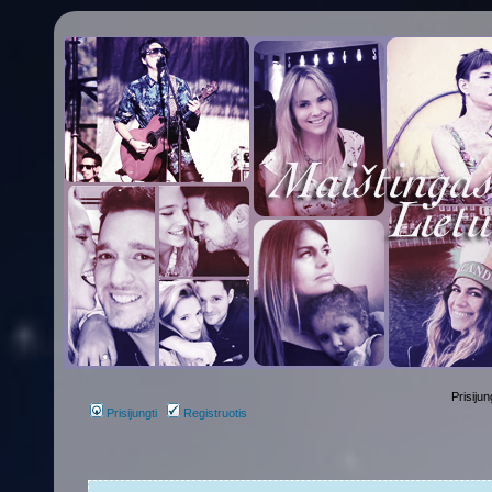
Prisijun
Prisijungti
Registruotis