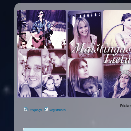
Prisijun
Prisijungti
Registruotis