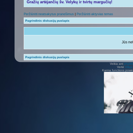
Gražių artėjančių šv. Velykų ir tvirtų margučių!
Peržiūrėti neatsakytus pranešimus
|
Peržiūrėti aktyvias temas
Pagrindinis diskusijų puslapis
Jūs net
Pagrindinis diskusijų puslapis
Veikia ant
phpB
Vertė
Viliu
Karma functions pow