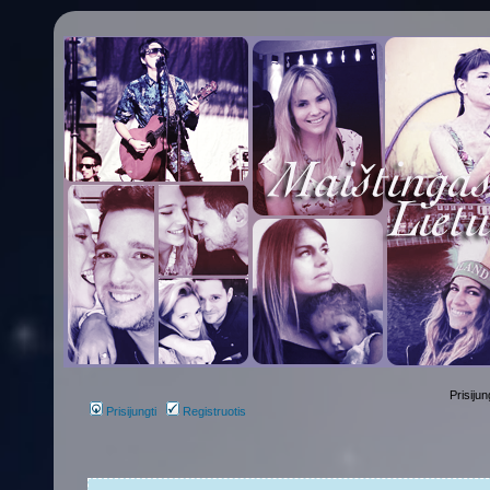
Prisijun
Prisijungti
Registruotis