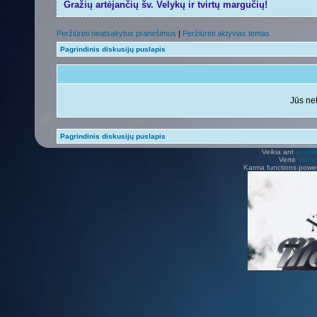
Gražių artėjančių šv. Velykų ir tvirtų margučių!
Peržiūrėti neatsakytus pranešimus
|
Peržiūrėti aktyvias temas
Pagrindinis diskusijų puslapis
Jūs net
Pagrindinis diskusijų puslapis
Veikia ant
phpB
Vertė
Viliu
Karma functions pow