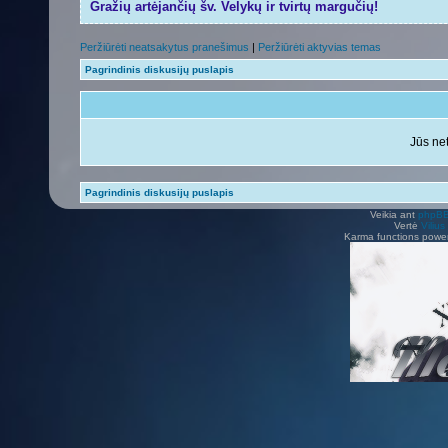
Gražių artėjančių šv. Velykų ir tvirtų margučių!
Peržiūrėti neatsakytus pranešimus
|
Peržiūrėti aktyvias temas
Pagrindinis diskusijų puslapis
Jūs net
Pagrindinis diskusijų puslapis
Veikia ant
phpB
Vertė
Viliu
Karma functions pow