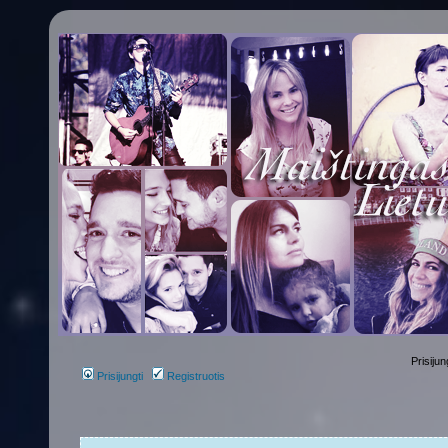
Prisijun
Prisijungti
Registruotis