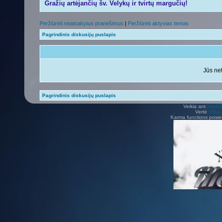
Gražių artėjančių šv. Velykų ir tvirtų margučių!
Peržiūrėti neatsakytus pranešimus
|
Peržiūrėti aktyvias temas
Pagrindinis diskusijų puslapis
Jūs net
Pagrindinis diskusijų puslapis
Veikia ant
phpB
Vertė
Viliu
Karma functions pow