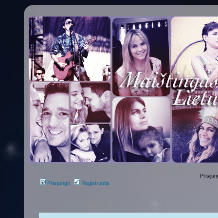
Prisijun
Prisijungti
Registruotis