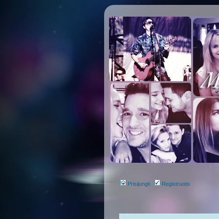
Prisijungti
Registruotis