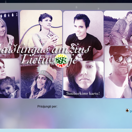
Prisijungti per:
p