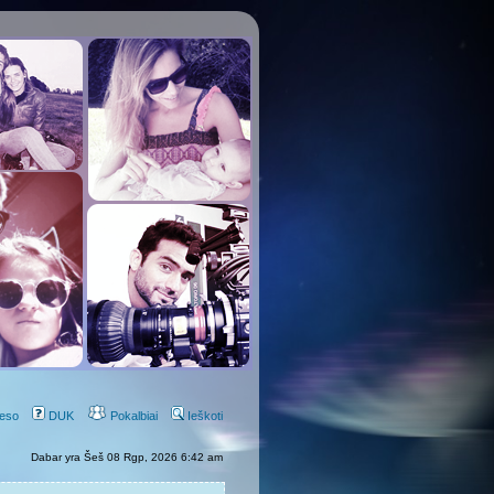
eso
DUK
Pokalbiai
Ieškoti
Dabar yra Šeš 08 Rgp, 2026 6:42 am