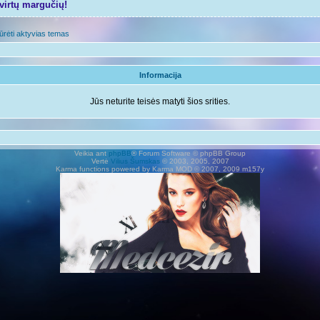
tvirtų margučių!
ūrėti aktyvias temas
Informacija
Jūs neturite teisės matyti šios srities.
Veikia ant
phpBB
® Forum Software © phpBB Group
Vertė
Vilius Šumskas
© 2003, 2005, 2007
Karma functions powered by Karma MOD © 2007, 2009 m157y