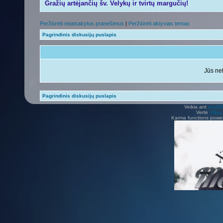
Gražių artėjančių šv. Velykų ir tvirtų margučių!
Peržiūrėti neatsakytus pranešimus
|
Peržiūrėti aktyvias temas
Pagrindinis diskusijų puslapis
Jūs net
Pagrindinis diskusijų puslapis
Veikia ant
phpB
Vertė
Viliu
Karma functions pow