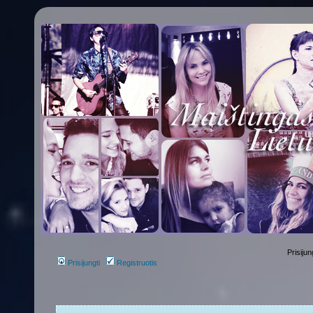
Prisijun
Prisijungti
Registruotis