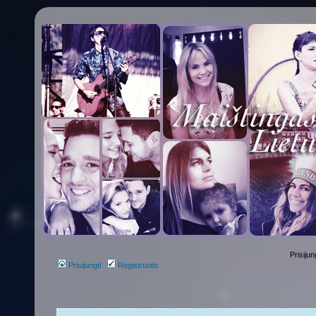
Prisijun
Prisijungti
Registruotis