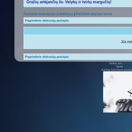
Gražių artėjančių šv. Velykų ir tvirtų margučių!
Peržiūrėti neatsakytus pranešimus
|
Peržiūrėti aktyvias temas
Pagrindinis diskusijų puslapis
Jūs net
Pagrindinis diskusijų puslapis
Veikia ant
phpB
Vertė
Viliu
Karma functions pow