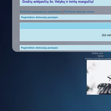
Gražių artėjančių šv. Velykų ir tvirtų margučių!
Peržiūrėti neatsakytus pranešimus
|
Peržiūrėti aktyvias temas
Pagrindinis diskusijų puslapis
Jūs net
Pagrindinis diskusijų puslapis
Veikia ant
phpB
Vertė
Viliu
Karma functions pow