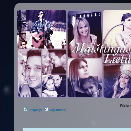
Prisijun
Prisijungti
Registruotis