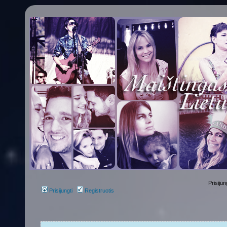
Prisijun
Prisijungti
Registruotis