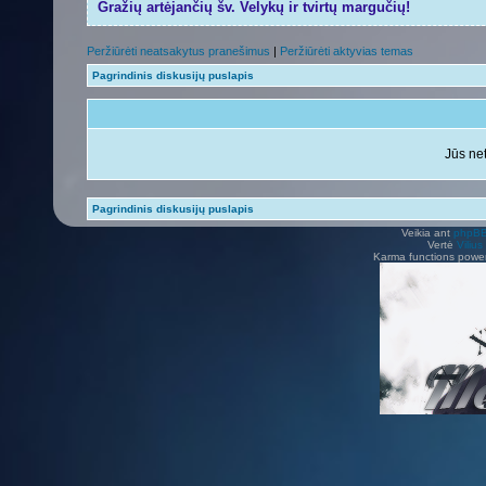
Gražių artėjančių šv. Velykų ir tvirtų margučių!
Peržiūrėti neatsakytus pranešimus
|
Peržiūrėti aktyvias temas
Pagrindinis diskusijų puslapis
Jūs net
Pagrindinis diskusijų puslapis
Veikia ant
phpB
Vertė
Viliu
Karma functions pow