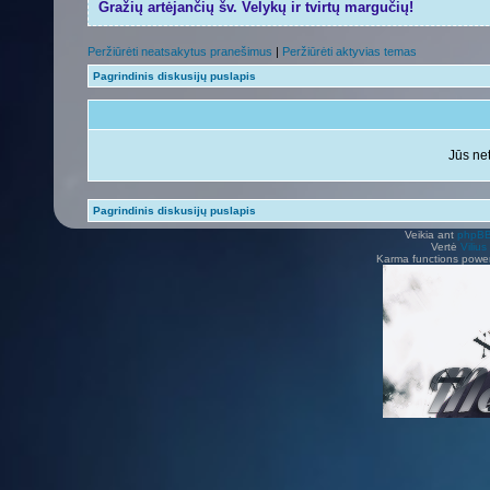
Gražių artėjančių šv. Velykų ir tvirtų margučių!
Peržiūrėti neatsakytus pranešimus
|
Peržiūrėti aktyvias temas
Pagrindinis diskusijų puslapis
Jūs net
Pagrindinis diskusijų puslapis
Veikia ant
phpB
Vertė
Viliu
Karma functions pow