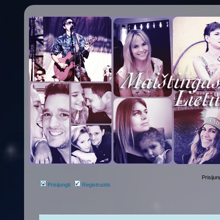
Prisijun
Prisijungti
Registruotis