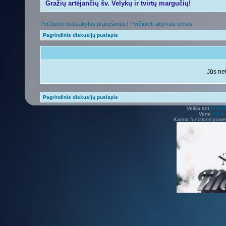
Gražių artėjančių šv. Velykų ir tvirtų margučių!
Peržiūrėti neatsakytus pranešimus
|
Peržiūrėti aktyvias temas
Pagrindinis diskusijų puslapis
Jūs net
Pagrindinis diskusijų puslapis
Veikia ant
phpB
Vertė
Viliu
Karma functions pow