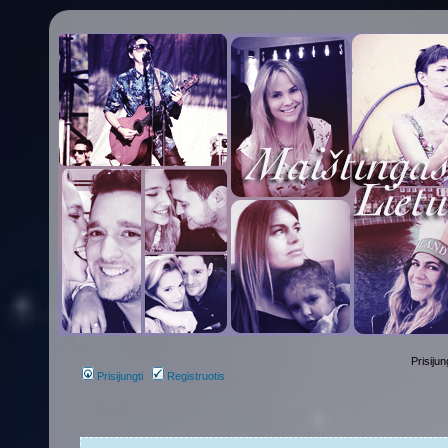
Prisijun
Prisijungti
Registruotis