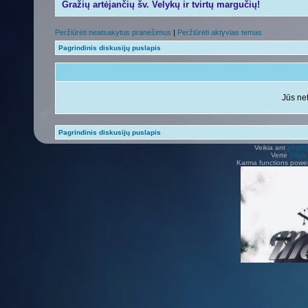
Gražių artėjančių šv. Velykų ir tvirtų margučių!
Peržiūrėti neatsakytus pranešimus
|
Peržiūrėti aktyvias temas
Pagrindinis diskusijų puslapis
Jūs net
Pagrindinis diskusijų puslapis
Veikia ant
phpB
Vertė
Viliu
Karma functions pow