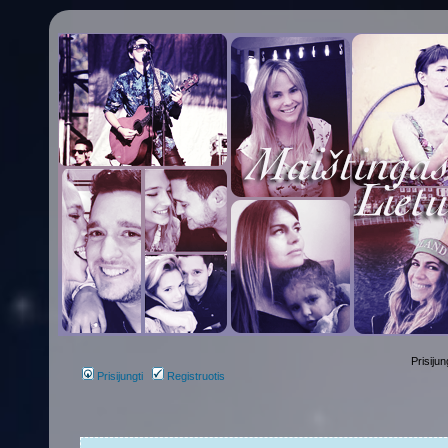
Prisijun
Prisijungti
Registruotis