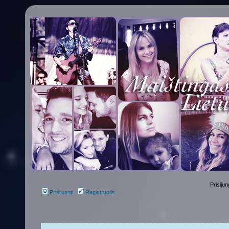
Prisijun
Prisijungti
Registruotis