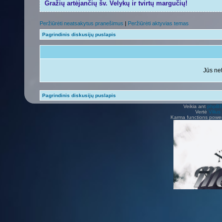
Gražių artėjančių šv. Velykų ir tvirtų margučių!
Peržiūrėti neatsakytus pranešimus
|
Peržiūrėti aktyvias temas
Pagrindinis diskusijų puslapis
Jūs net
Pagrindinis diskusijų puslapis
Veikia ant
phpB
Vertė
Viliu
Karma functions pow