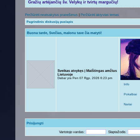
Gražių artėjančių šv. Velykų ir tvirtų margučių!
Peržiūrėti neatsakytus pranešimus
|
Peržiūrėti aktyvias temas
Pagrindinis diskusijų puslapis
Buona tarde, Svečias, malonu tave čia matyti!
Sveikas atvykęs į Maištingas amžius
Lietuvoje
Dabar yra Pen 07 Rgp, 2026 6:23 pm
Info
Pokalbiai
Nariai
Prisijungti
Vartotojo vardas:
Slaptažodis: