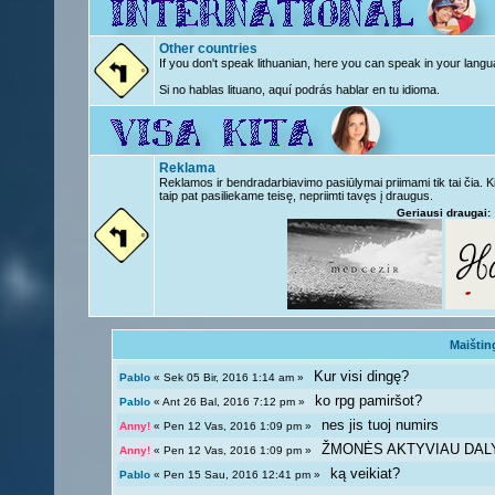
Other countries
If you don't speak lithuanian, here you can speak in your langu
Si no hablas lituano, aquí podrás hablar en tu idioma.
Reklama
Reklamos ir bendradarbiavimo pasiūlymai priimami tik tai čia. 
taip pat pasiliekame teisę, nepriimti tavęs į draugus.
Geriausi draugai:
Maištin
Kur visi dingę?
Pablo
« Sek 05 Bir, 2016 1:14 am »
ko rpg pamiršot?
Pablo
« Ant 26 Bal, 2016 7:12 pm »
nes jis tuoj numirs
Anny!
« Pen 12 Vas, 2016 1:09 pm »
ŽMONĖS AKTYVIAU DAL
Anny!
« Pen 12 Vas, 2016 1:09 pm »
ką veikiat?
Pablo
« Pen 15 Sau, 2016 12:41 pm »