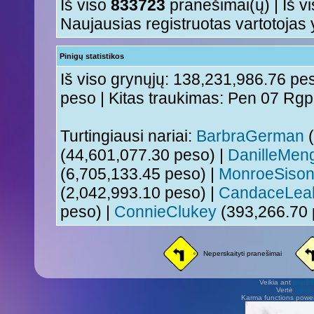
Iš viso
833723
pranešimai(ų) | Iš v
Naujausias registruotas vartotojas
Pinigų statistikos
Iš viso grynųjų: 138,231,986.76 pes
peso | Kitas traukimas: Pen 07 Rg
Turtingiausi nariai:
BarbraGerman
(
(44,601,077.30 peso) |
DanilleMen
(6,705,133.45 peso) |
MonroeSiso
(2,042,993.10 peso) |
CandaceLea
peso) |
ConnieClukey
(393,266.70 
Neperskaityti pranešimai
Veikia ant
phpB
Vertė
Viliu
Karma functions pow