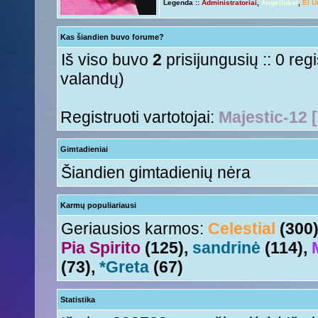
Legenda ::
Administratoriai
,
Angeliukai
,
El U
Ir tave
Anny!
« Ant 01 Rgs, 2015 11:50 am »
Su naujais mokslo metais
Tori
« Ant 01 Rgs, 2015 11:17 am »
Kas šiandien buvo forume?
aha
Nesquik
« Šeš 11 Lie, 2015 5:18 pm »
Iš viso buvo
2
prisijungusių :: 0 reg
valandų)
Registruoti vartotojai:
Majestic-12 
Gimtadieniai
Šiandien gimtadienių nėra
Karmų populiariausi
Geriausios karmos:
Celestial
(300
Pia Spirito
(125),
sandrinė
(114),
(73),
*Greta
(67)
Statistika