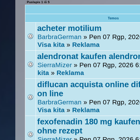
Puslapis
1
iš
5
Temos
acheter motilium
BarbraGerman
» Pen 07 Rgp, 202
Visa kita
»
Reklama
alendronat kaufen alendron
SierraMizer
» Pen 07 Rgp, 2026 
kita
»
Reklama
diflucan acquista online d
on line
BarbraGerman
» Pen 07 Rgp, 202
Visa kita
»
Reklama
fexofenadin 180 mg kaufen
ohne rezept
SierraMizer
» Pen 07 Rgp, 2026 