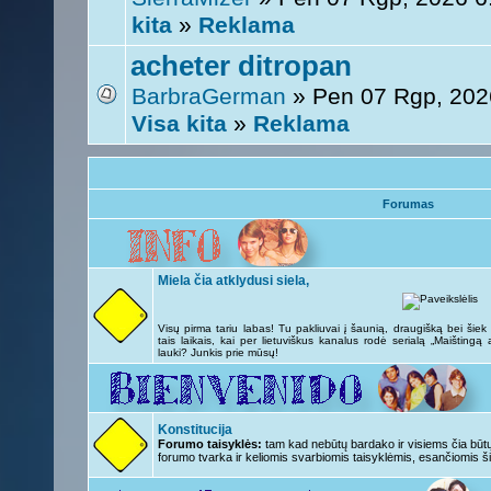
kita
»
Reklama
acheter ditropan
BarbraGerman
» Pen 07 Rgp, 202
Visa kita
»
Reklama
Forumas
Miela čia atklydusi siela,
Visų pirma tariu labas! Tu pakliuvai į šaunią, draugišką bei šie
tais laikais, kai per lietuviškus kanalus rodė serialą „Maištingą
lauki? Junkis prie mūsų!
Konstitucija
Forumo taisyklės:
tam kad nebūtų bardako ir visiems čia būtų 
forumo tvarka ir keliomis svarbiomis taisyklėmis, esančiomis ši