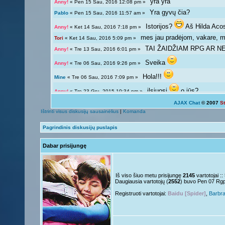
yra yra
Anny!
« Pen 15 Sau, 2016 12:08 pm »
Yra gyvų čia?
Pablo
« Pen 15 Sau, 2016 11:57 am »
Istorijos?
Aš Hilda Aco
Anny!
« Ket 14 Sau, 2016 7:18 pm »
mes jau pradėjom, vakare, ma
Tori
« Ket 14 Sau, 2016 5:09 pm »
TAI ŽAIDŽIAM RPG AR NE?
Anny!
« Tre 13 Sau, 2016 6:01 pm »
Sveika
Anny!
« Tre 06 Sau, 2016 9:26 pm »
Hola!!!
Mine
« Tre 06 Sau, 2016 7:09 pm »
ilsiuosi
o jūs?
Anny!
« Tre 23 Gru, 2015 10:34 pm »
AJAX Chat
© 2007
S
Ką veikiat?
Tori
« Tre 23 Gru, 2015 12:04 pm »
Ištrinti visus diskusijų sausainėlius
|
Komanda
Žinoma, bet ne visada 
Giedryte.
« Pen 18 Rgs, 2015 7:02 pm »
Pagrindinis diskusijų puslapis
galima ir atsipalaiduoti n
Anny!
« Sek 13 Rgs, 2015 9:54 pm »
Dabar prisijungę
Mokslai
D
Giedryte.
« Sek 13 Rgs, 2015 7:40 pm »
kodėl ne linksmuolė? kas ta
Anny!
« Pir 07 Rgs, 2015 9:14 pm »
Nelabai..
Giedryte.
« Pir 07 Rgs, 2015 7:36 pm »
Iš viso šiuo metu prisijungę
2145
vartotojai :
Daugiausia vartotojų (
2552
) buvo Pen 07 Rg
o tu?
Juk irgi
Anny!
« Pen 04 Rgs, 2015 9:51 pm »
Registruoti vartotojai:
Baidu [Spider]
,
Barbr
Linksmuolės :/
Giedryte.
« Pen 04 Rgs, 2015 5:29 pm »
ačiū ačiū
ir jus
Nesquik
« Ant 01 Rgs, 2015 6:12 pm »