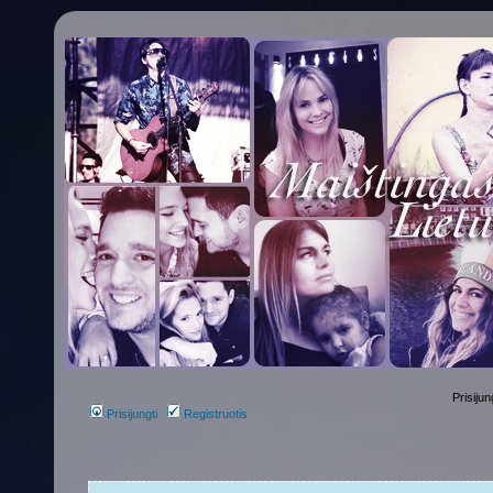
Prisijun
Prisijungti
Registruotis