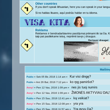
Other countries
If you don't speak lithuanian, here you can speak in your langu
Si no hablas lituano, aquí podrás hablar en tu idioma.
Reklama
Reklamos ir bendradarbiavimo pasiūlymai priimami tik tai čia. 
taip pat pasiliekame teisę, nepriimti tavęs į draugus.
Geriausi draugai:
Maištin
Kur visi dingę?
Pablo
« Sek 05 Bir, 2016 1:14 am »
ko rpg pamiršot?
Pablo
« Ant 26 Bal, 2016 7:12 pm »
nes jis tuoj numirs
Anny!
« Pen 12 Vas, 2016 1:09 pm »
ŽMONĖS AKTYVIAU DAL
Anny!
« Pen 12 Vas, 2016 1:09 pm »
ką veikiat?
Pablo
« Pen 15 Sau, 2016 12:41 pm »
yra yra
Anny!
« Pen 15 Sau, 2016 12:08 pm »
Yra gyvų čia?
Pablo
« Pen 15 Sau, 2016 11:57 am »