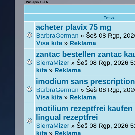
Puslapis
1
iš
5
Temos
acheter plavix 75 mg
BarbraGerman
» Šeš 08 Rgp, 202
Visa kita
»
Reklama
zantac bestellen zantac ka
SierraMizer
» Šeš 08 Rgp, 2026 5
kita
»
Reklama
imodium sans prescription
BarbraGerman
» Šeš 08 Rgp, 202
Visa kita
»
Reklama
motilium rezeptfrei kaufen
lingual rezeptfrei
SierraMizer
» Šeš 08 Rgp, 2026 5
kita
»
Reklama