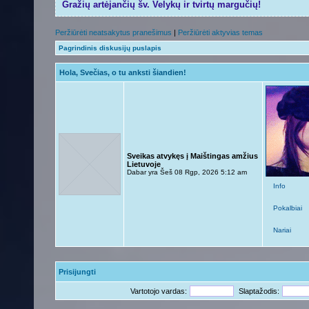
Gražių artėjančių šv. Velykų ir tvirtų margučių!
Peržiūrėti neatsakytus pranešimus
|
Peržiūrėti aktyvias temas
Pagrindinis diskusijų puslapis
Hola, Svečias, o tu anksti šiandien!
Sveikas atvykęs į Maištingas amžius
Lietuvoje
Dabar yra Šeš 08 Rgp, 2026 5:12 am
Info
Pokalbiai
Nariai
Prisijungti
Vartotojo vardas:
Slaptažodis: