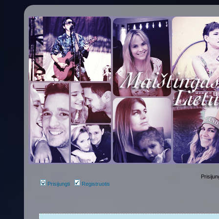
Prisijun
Prisijungti
Registruotis