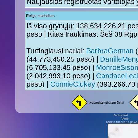
Naujausias registruotas vartotojas
Pinigų statistikos
Iš viso grynųjų: 138,634,226.21 pes
peso | Kitas traukimas: Šeš 08 Rg
Turtingiausi nariai:
BarbraGerman
(
(44,773,450.25 peso) |
DanilleMen
(6,705,133.45 peso) |
MonroeSiso
(2,042,993.10 peso) |
CandaceLea
peso) |
ConnieClukey
(393,266.70 
Neperskaityti pranešimai
Veikia ant
phpB
Vertė
Viliu
Karma functions pow