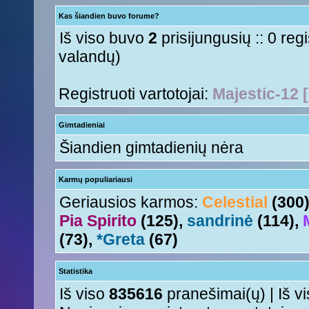
Su naujais mokslo metais
Tori
« Ant 01 Rgs, 2015 11:17 am »
Kas šiandien buvo forume?
aha
Nesquik
« Šeš 11 Lie, 2015 5:18 pm »
Iš viso buvo
2
prisijungusių :: 0 reg
valandų)
Registruoti vartotojai:
Majestic-12 
Gimtadieniai
Šiandien gimtadienių nėra
Karmų populiariausi
Geriausios karmos:
Celestial
(300
Pia Spirito
(125),
sandrinė
(114),
(73),
*Greta
(67)
Statistika
Iš viso
835616
pranešimai(ų) | Iš v