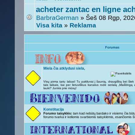
acheter zantac en ligne ac
BarbraGerman
» Šeš 08 Rgp, 202
Visa kita
»
Reklama
Forumas
Miela čia atklydusi siela,
Visų pirma tariu labas! Tu pakliuvai į šaunią, draugišką bei šie
tais laikais, kai per lietuviškus kanalus rodė serialą „Maištingą
lauki? Junkis prie mūsų!
Konstitucija
Forumo taisyklės:
tam kad nebūtų bardako ir visiems čia būtų 
forumo tvarka ir keliomis svarbiomis taisyklėmis, esančiomis ši