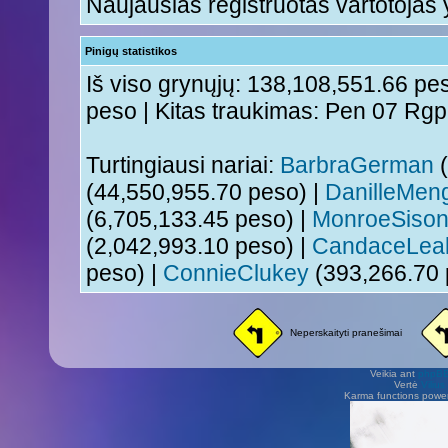
Naujausias registruotas vartotojas
Pinigų statistikos
Iš viso grynųjų: 138,108,551.66 pes
peso | Kitas traukimas: Pen 07 Rg
Turtingiausi nariai:
BarbraGerman
(
(44,550,955.70 peso) |
DanilleMen
(6,705,133.45 peso) |
MonroeSiso
(2,042,993.10 peso) |
CandaceLea
peso) |
ConnieClukey
(393,266.70 
Neperskaityti pranešimai
Veikia ant
phpB
Vertė
Viliu
Karma functions pow