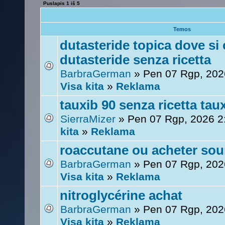
Puslapis
1
iš
5
Temos
dutasteride topica dove si
dutasteride senza ricetta
BarbraGerman
» Pen 07 Rgp, 202
Visa kita
»
Reklama
tauxib 90 senza ricetta tau
SierraMizer
» Pen 07 Rgp, 2026 
kita
»
Reklama
roaccutane ou acheter sour
BarbraGerman
» Pen 07 Rgp, 202
Visa kita
»
Reklama
nitroglycérine achat
BarbraGerman
» Pen 07 Rgp, 202
Visa kita
»
Reklama