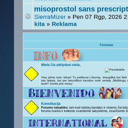
misoprostol sans prescripti
SierraMizer
» Pen 07 Rgp, 2026 
kita
»
Reklama
Forumas
Miela čia atklydusi siela,
Visų pirma tariu labas! Tu pakliuvai į šaunią, draugišką bei šie
tais laikais, kai per lietuviškus kanalus rodė serialą „Maištingą
lauki? Junkis prie mūsų!
Konstitucija
Forumo taisyklės:
tam kad nebūtų bardako ir visiems čia būtų 
forumo tvarka ir keliomis svarbiomis taisyklėmis, esančiomis ši