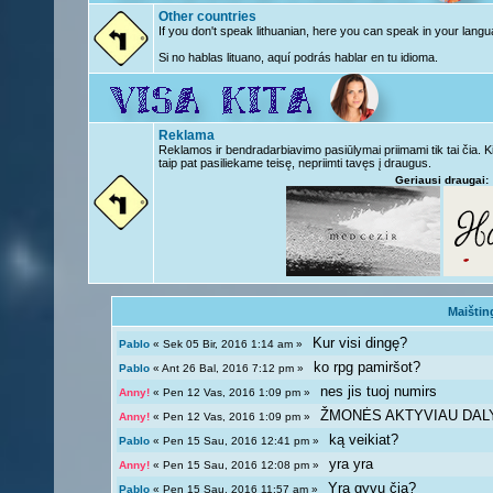
Other countries
If you don't speak lithuanian, here you can speak in your langu
Si no hablas lituano, aquí podrás hablar en tu idioma.
Reklama
Reklamos ir bendradarbiavimo pasiūlymai priimami tik tai čia. 
taip pat pasiliekame teisę, nepriimti tavęs į draugus.
Geriausi draugai:
Maištin
Kur visi dingę?
Pablo
« Sek 05 Bir, 2016 1:14 am »
ko rpg pamiršot?
Pablo
« Ant 26 Bal, 2016 7:12 pm »
nes jis tuoj numirs
Anny!
« Pen 12 Vas, 2016 1:09 pm »
ŽMONĖS AKTYVIAU DAL
Anny!
« Pen 12 Vas, 2016 1:09 pm »
ką veikiat?
Pablo
« Pen 15 Sau, 2016 12:41 pm »
yra yra
Anny!
« Pen 15 Sau, 2016 12:08 pm »
Yra gyvų čia?
Pablo
« Pen 15 Sau, 2016 11:57 am »