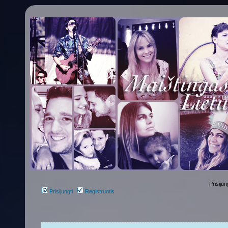
Prisijun
Prisijungti
Registruotis