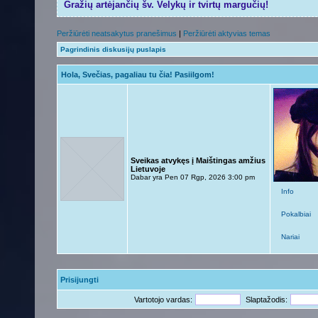
Gražių artėjančių šv. Velykų ir tvirtų margučių!
Peržiūrėti neatsakytus pranešimus
|
Peržiūrėti aktyvias temas
Pagrindinis diskusijų puslapis
Hola, Svečias, pagaliau tu čia! Pasiilgom!
Sveikas atvykęs į Maištingas amžius
Lietuvoje
Dabar yra Pen 07 Rgp, 2026 3:00 pm
Info
Pokalbiai
Nariai
Prisijungti
Vartotojo vardas:
Slaptažodis: