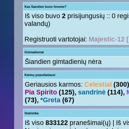
Su naujais mokslo metais
Tori
« Ant 01 Rgs, 2015 11:17 am »
Kas šiandien buvo forume?
aha
Nesquik
« Šeš 11 Lie, 2015 5:18 pm »
Iš viso buvo
2
prisijungusių :: 0 reg
valandų)
Registruoti vartotojai:
Majestic-12 
Gimtadieniai
Šiandien gimtadienių nėra
Karmų populiariausi
Geriausios karmos:
Celestial
(300
Pia Spirito
(125),
sandrinė
(114),
(73),
*Greta
(67)
Statistika
Iš viso
833122
pranešimai(ų) | Iš v