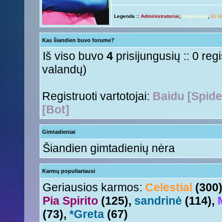
ačiū ačiū
ir jus
Nesquik
« Ant 01 Rgs, 2015 6:12 pm »
Legenda ::
Administratoriai
,
Angeliukai
,
El U
Ir tave
Anny!
« Ant 01 Rgs, 2015 11:50 am »
Su naujais mokslo metais
Tori
« Ant 01 Rgs, 2015 11:17 am »
Kas šiandien buvo forume?
aha
Nesquik
« Šeš 11 Lie, 2015 5:18 pm »
Iš viso buvo
4
prisijungusių :: 0 reg
valandų)
Registruoti vartotojai:
Baidu [Spide
[Bot]
Gimtadieniai
Šiandien gimtadienių nėra
Karmų populiariausi
Geriausios karmos:
Celestial
(300
Pia Spirito
(125),
sandrinė
(114),
(73),
*Greta
(67)