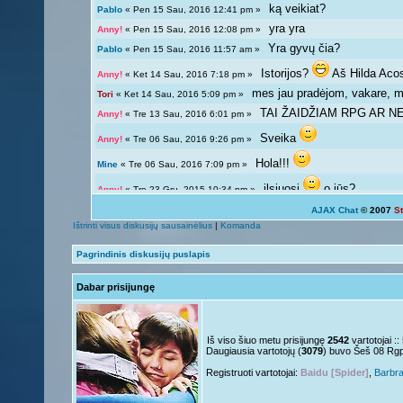
ką veikiat?
Pablo
« Pen 15 Sau, 2016 12:41 pm »
yra yra
Anny!
« Pen 15 Sau, 2016 12:08 pm »
Yra gyvų čia?
Pablo
« Pen 15 Sau, 2016 11:57 am »
Istorijos?
Aš Hilda Aco
Anny!
« Ket 14 Sau, 2016 7:18 pm »
mes jau pradėjom, vakare, ma
Tori
« Ket 14 Sau, 2016 5:09 pm »
TAI ŽAIDŽIAM RPG AR NE?
Anny!
« Tre 13 Sau, 2016 6:01 pm »
Sveika
Anny!
« Tre 06 Sau, 2016 9:26 pm »
Hola!!!
Mine
« Tre 06 Sau, 2016 7:09 pm »
ilsiuosi
o jūs?
Anny!
« Tre 23 Gru, 2015 10:34 pm »
AJAX Chat
© 2007
S
Ką veikiat?
Tori
« Tre 23 Gru, 2015 12:04 pm »
Ištrinti visus diskusijų sausainėlius
|
Komanda
Žinoma, bet ne visada 
Giedryte.
« Pen 18 Rgs, 2015 7:02 pm »
Pagrindinis diskusijų puslapis
galima ir atsipalaiduoti n
Anny!
« Sek 13 Rgs, 2015 9:54 pm »
Dabar prisijungę
Mokslai
D
Giedryte.
« Sek 13 Rgs, 2015 7:40 pm »
kodėl ne linksmuolė? kas ta
Anny!
« Pir 07 Rgs, 2015 9:14 pm »
Nelabai..
Giedryte.
« Pir 07 Rgs, 2015 7:36 pm »
Iš viso šiuo metu prisijungę
2542
vartotojai :
Daugiausia vartotojų (
3079
) buvo Šeš 08 Rg
o tu?
Juk irgi
Anny!
« Pen 04 Rgs, 2015 9:51 pm »
Registruoti vartotojai:
Baidu [Spider]
,
Barbr
Linksmuolės :/
Giedryte.
« Pen 04 Rgs, 2015 5:29 pm »