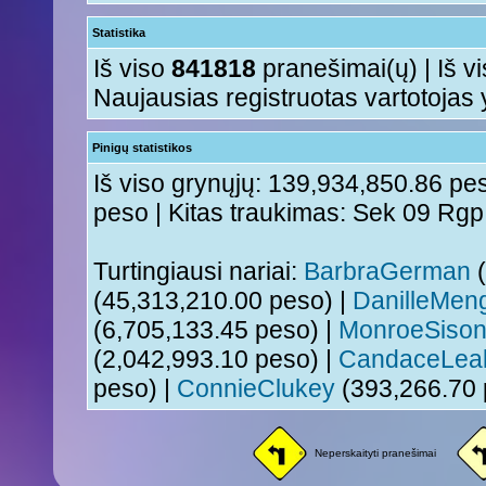
Statistika
Iš viso
841818
pranešimai(ų) | Iš v
Naujausias registruotas vartotojas
Pinigų statistikos
Iš viso grynųjų: 139,934,850.86 pes
peso | Kitas traukimas: Sek 09 Rg
Turtingiausi nariai:
BarbraGerman
(
(45,313,210.00 peso) |
DanilleMen
(6,705,133.45 peso) |
MonroeSiso
(2,042,993.10 peso) |
CandaceLea
peso) |
ConnieClukey
(393,266.70 
Neperskaityti pranešimai