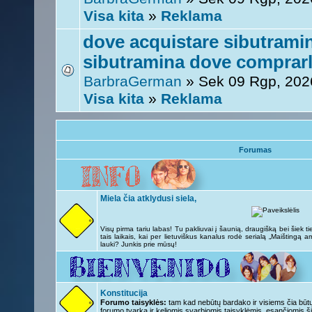
Visa kita
»
Reklama
dove acquistare sibutrami
sibutramina dove comprar
BarbraGerman
» Sek 09 Rgp, 202
Visa kita
»
Reklama
Forumas
Miela čia atklydusi siela,
Visų pirma tariu labas! Tu pakliuvai į šaunią, draugišką bei šiek
tais laikais, kai per lietuviškus kanalus rodė serialą „Maištingą a
lauki? Junkis prie mūsų!
Konstitucija
Forumo taisyklės:
tam kad nebūtų bardako ir visiems čia būtų 
forumo tvarka ir keliomis svarbiomis taisyklėmis, esančiomis ši