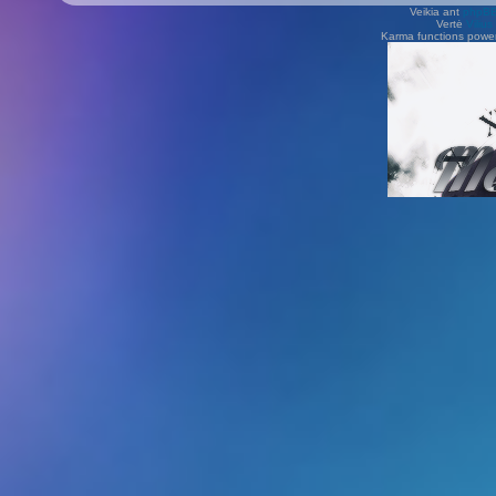
Veikia ant
phpB
Vertė
Viliu
Karma functions pow