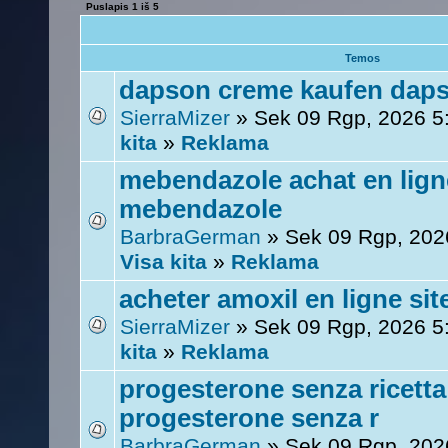
Puslapis
1
iš
5
Temos
dapson creme kaufen daps
SierraMizer
» Sek 09 Rgp, 2026 5
kita
»
Reklama
mebendazole achat en lign
mebendazole
BarbraGerman
» Sek 09 Rgp, 202
Visa kita
»
Reklama
acheter amoxil en ligne site
SierraMizer
» Sek 09 Rgp, 2026 5
kita
»
Reklama
progesterone senza ricetta
progesterone senza r
BarbraGerman
» Sek 09 Rgp, 202