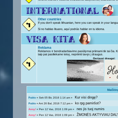
Other countries
If you don't speak lithuanian, here you can speak in your langu
Si no hablas lituano, aquí podrás hablar en tu idioma.
Reklama
Reklamos ir bendradarbiavimo pasiūlymai priimami tik tai čia. 
taip pat pasiliekame teisę, nepriimti tavęs į draugus.
Geriausi draugai:
Maištin
Kur visi dingę?
Pablo
« Sek 05 Bir, 2016 1:14 am »
ko rpg pamiršot?
Pablo
« Ant 26 Bal, 2016 7:12 pm »
nes jis tuoj numirs
Anny!
« Pen 12 Vas, 2016 1:09 pm »
ŽMONĖS AKTYVIAU DAL
Anny!
« Pen 12 Vas, 2016 1:09 pm »