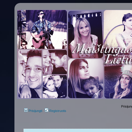
Prisijun
Prisijungti
Registruotis