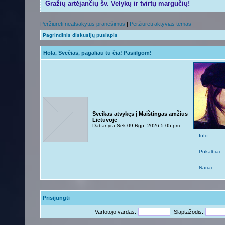
Gražių artėjančių šv. Velykų ir tvirtų margučių!
Peržiūrėti neatsakytus pranešimus
|
Peržiūrėti aktyvias temas
Pagrindinis diskusijų puslapis
Hola, Svečias, pagaliau tu čia! Pasiilgom!
Sveikas atvykęs į Maištingas amžius
Lietuvoje
Dabar yra Sek 09 Rgp, 2026 5:05 pm
Info
Pokalbiai
Nariai
Prisijungti
Vartotojo vardas:
Slaptažodis: