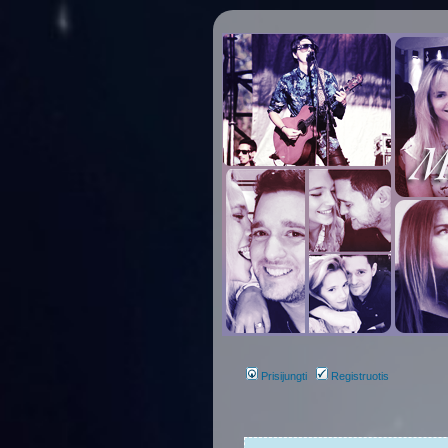
Prisijungti
Registruotis