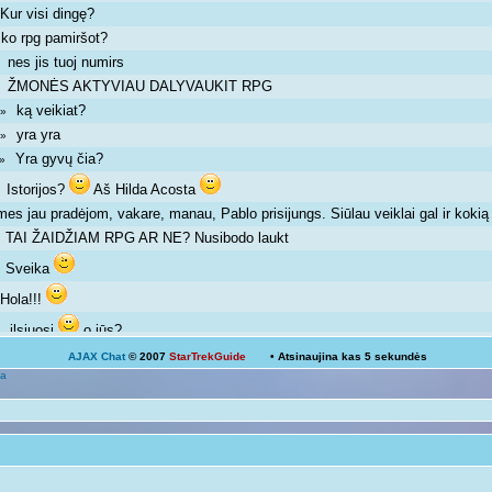
Kur visi dingę?
»
ko rpg pamiršot?
»
nes jis tuoj numirs
 »
ŽMONĖS AKTYVIAU DALYVAUKIT RPG
 »
ką veikiat?
m »
yra yra
m »
Yra gyvų čia?
m »
Istorijos?
Aš Hilda Acosta
 »
mes jau pradėjom, vakare, manau, Pablo prisijungs. Siūlau veiklai gal ir kok
TAI ŽAIDŽIAM RPG AR NE? Nusibodo laukt
»
Sveika
»
Hola!!!
»
ilsiuosi
o jūs?
 »
AJAX Chat
© 2007
StarTrekGuide
• Atsinaujina kas
5
sekundės
Ką veikiat?
a
Žinoma, bet ne visada išeina
 pm »
galima ir atsipalaiduoti nuo mokslų
 »
Mokslai
D
 pm »
kodėl ne linksmuolė? kas tau trukdo ja būti?
»