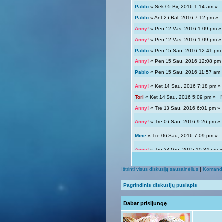
Pablo
« Sek 05 Bir, 2016 1:14 am 
Pablo
« Ant 26 Bal, 2016 7:12 pm 
Anny!
« Pen 12 Vas, 2016 1:09 pm
Anny!
« Pen 12 Vas, 2016 1:09 pm
Pablo
« Pen 15 Sau, 2016 12:41 p
Anny!
« Pen 15 Sau, 2016 12:08 p
Pablo
« Pen 15 Sau, 2016 11:57 a
Anny!
« Ket 14 Sau, 2016 7:18 pm
Tori
« Ket 14 Sau, 2016 5:09 pm »
Anny!
« Tre 13 Sau, 2016 6:01 pm 
Anny!
« Tre 06 Sau, 2016 9:26 pm 
Mine
« Tre 06 Sau, 2016 7:09 pm 
Anny!
« Tre 23 Gru, 2015 10:34 pm
Tori
« Tre 23 Gru, 2015 12:04 pm »
Ištrinti visus diskusijų sausainėlius
|
Komand
Giedryte.
« Pen 18 Rgs, 2015 7:02
Pagrindinis diskusijų puslapis
Anny!
« Sek 13 Rgs, 2015 9:54 pm
Dabar prisijungę
Giedryte.
« Sek 13 Rgs, 2015 7:40
Anny!
« Pir 07 Rgs, 2015 9:14 pm 