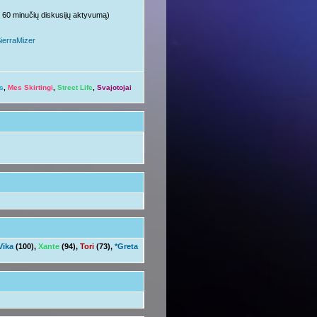
ųjų 60 minučių diskusijų aktyvumą)
ierraMizer
s
,
Mes Skirtingi
,
Street Life
,
Svajotojai
Vika
(100),
Xante
(94),
Tori
(73),
*Greta