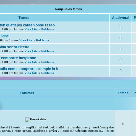
Naujausios temos
Temos
Atsakymai
P
ufen quetiapin kaufen ohne rezep
0
6 1:09 pm forume
Visa kita
»
Reklama
 ligne
0
09 pm forume
Visa kita
»
Reklama
ina senza ricetta
0
6 1:09 pm forume
Visa kita
»
Reklama
e comprare buspirone
0
6 1:08 pm forume
Visa kita
»
Reklama
talia come comprare ozempic in it
0
6 1:08 pm forume
Visa kita
»
Reklama
Forumas
Temos
P
0
kliuvai į šaunią, draugišką bei šiek tiek maištingą bendruomenę, susikūrusią dar
kus kanalus rodė serialą „Maištingą amžių“. Pasiilgai? Užplūdo nostalgija? Tai ko