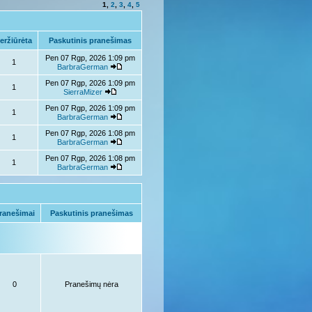
1
,
2
,
3
,
4
,
5
eržiūrėta
Paskutinis pranešimas
Pen 07 Rgp, 2026 1:09 pm
1
BarbraGerman
Pen 07 Rgp, 2026 1:09 pm
1
SierraMizer
Pen 07 Rgp, 2026 1:09 pm
1
BarbraGerman
Pen 07 Rgp, 2026 1:08 pm
1
BarbraGerman
Pen 07 Rgp, 2026 1:08 pm
1
BarbraGerman
ranešimai
Paskutinis pranešimas
0
Pranešimų nėra