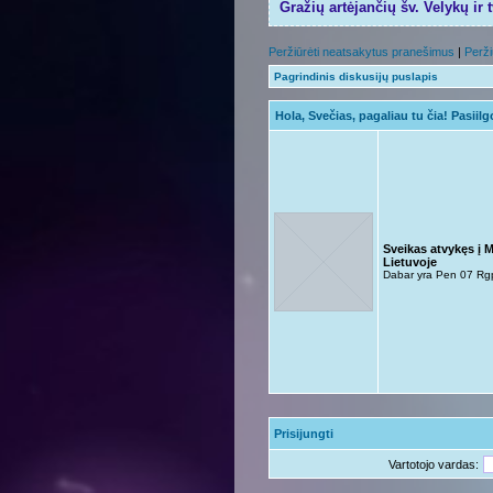
Gražių artėjančių šv. Velykų ir 
Peržiūrėti neatsakytus pranešimus
|
Perži
Pagrindinis diskusijų puslapis
Hola, Svečias, pagaliau tu čia! Pasiil
Sveikas atvykęs į 
Lietuvoje
Dabar yra Pen 07 Rg
Prisijungti
Vartotojo vardas: