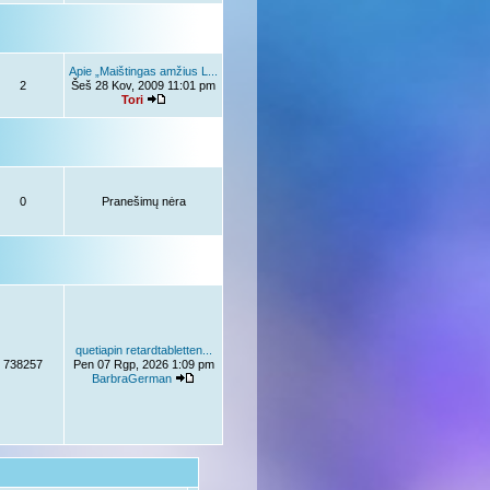
Apie „Maištingas amžius L...
2
Šeš 28 Kov, 2009 11:01 pm
Tori
0
Pranešimų nėra
quetiapin retardtabletten...
738257
Pen 07 Rgp, 2026 1:09 pm
BarbraGerman