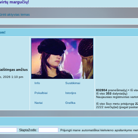
tvirtų margučių!
ūrėti aktyvias temas
gom!
Maištingas amžius
p, 2026 1:10 pm
Info
Susitikimai
832804
pranešimai(ų) • Iš vi
Pokalbiai
Istorijos
Iš viso
353
dalyviai(ių)
Naujausias registruotas varto
Nariai
Grafika
Iš viso šiuo metu prisijungę
2
2222 svečių(iai) (pagal pasta
Slaptažodis:
Prijungti mane automatiškai kiekvieno apsilankymo me