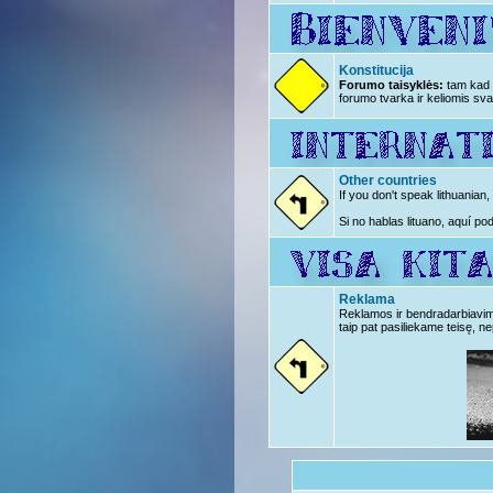
Konstitucija
Forumo taisyklės:
tam kad n
forumo tvarka ir keliomis sva
Other countries
If you don't speak lithuanian
Si no hablas lituano, aquí po
Reklama
Reklamos ir bendradarbiavimo 
taip pat pasiliekame teisę, ne