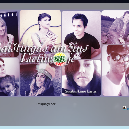
Prisijungti per:
p