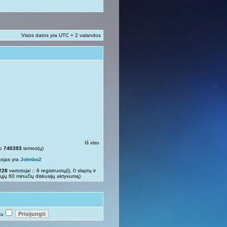
Visos datos yra UTC + 2 valandos
Iš viso
so
740393
temos(ų)
tojas yra
Johnbo2
228
vartotojai :: 6 registruotų(i), 0 slaptų ir
rųjų 60 minučių diskusijų aktyvumą)
tu