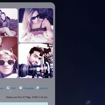
eso
DUK
Pokalbiai
Ieškoti
Dabar yra Pen 07 Rgp, 2026 1:10 pm