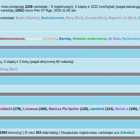
Nelabai..
pm »
o metu prisijungę
2228
vartotojai :: 6 registruotų(i), 0 slaptų ir 2222 svečių(iai) (pagal pastar
vartotojų (
2552
) buvo Pen 07 Rgp, 2026 11:05 am
o tu?
Juk irgi
 »
vartotojai:
Baidu [Spider]
,
BarbraGerman
,
Bing [Bot]
,
Google [Bot]
,
Majestic-12 [Bot]
,
S
Linksmuolės :/
 pm »
ačiū ačiū
ir jus
pm »
Administratoriai
,
Angeliukai
,
El Unico
,
Eternity
,
Globalūs moderatoriai
,
Iki Galo
,
Maištautojo
Ir tave
 »
Su naujais mokslo metais
aha
m »
otų, 0 slaptų ir 2 botų (pagal aktyvumą 90 valandų)
,
Bing [Bot]
raika14
(178),
Luisanaa
(160),
Marizza Pia Spirito
(125),
sandrinė
(114),
Monik-a
(105),
0393
temos(ų) | Iš viso
353
dalyviai(ių) | Naujausias registruotas vartotojas yra
Johnbo2