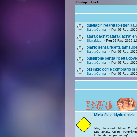
Puslapis
1
iš
5
quetiapin retardtabletten ka
BarbraGerman
» Pen 07 Rgp, 202
atarax achat atarax achat en
SierraMizer
» Pen 07 Rgp, 2026 1:
omnic senza ricetta tamsulos
BarbraGerman
» Pen 07 Rgp, 202
buspirone senza ricetta dov
BarbraGerman
» Pen 07 Rgp, 202
ozempic come comprarlo in i
BarbraGerman
» Pen 07 Rgp, 202
Miela čia atklydusi siela,
Visų pirma tariu labas! Tu pa
tais laikais, kai per lietuviš
lauki? Junkis prie mūsų!