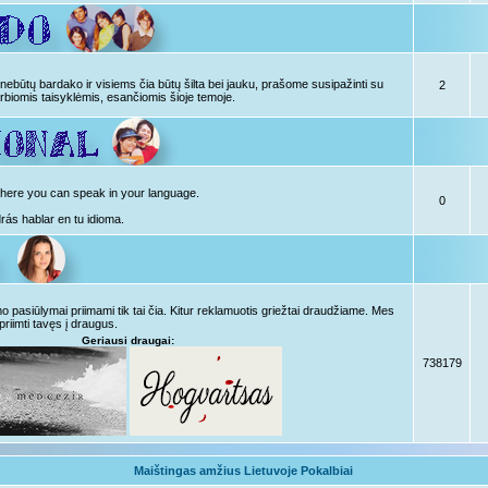
ebūtų bardako ir visiems čia būtų šilta bei jauku, prašome susipažinti su
2
rbiomis taisyklėmis, esančiomis šioje temoje.
, here you can speak in your language.
0
drás hablar en tu idioma.
pasiūlymai priimami tik tai čia. Kitur reklamuotis griežtai draudžiame. Mes
priimti tavęs į draugus.
Geriausi draugai:
738179
Maištingas amžius Lietuvoje Pokalbiai