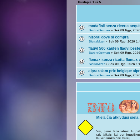
Puslapis
1
iš
5
modafinil senza ricetta acqui
BarbraGerman
» Sek 09 Rgp, 2026
nizoral dove si compra
SierraMizer
» Sek 09 Rgp, 2026 1:
flagyl 500 kaufen flagyl beste
BarbraGerman
» Sek 09 Rgp, 2026
flomax senza ricetta flomax 
SierraMizer
» Sek 09 Rgp, 2026 1:
alprazolam prix belgique alp
BarbraGerman
» Sek 09 Rgp, 2026
Miela čia atklydusi siela,
Visų pirma tariu labas! Tu pa
tais laikais, kai per lietuviš
lauki? Junkis prie mūsų!