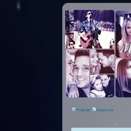
Prisijungti
Registruotis