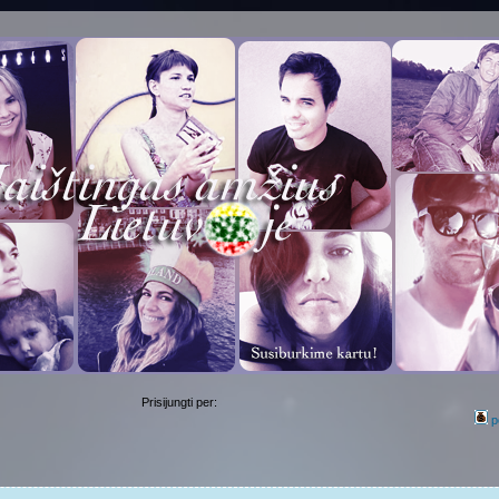
Prisijungti per:
p