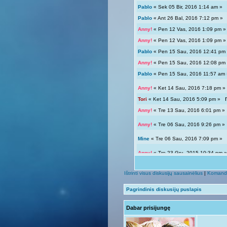
Pablo
« Sek 05 Bir, 2016 1:14 am 
Pablo
« Ant 26 Bal, 2016 7:12 pm 
Anny!
« Pen 12 Vas, 2016 1:09 pm
Anny!
« Pen 12 Vas, 2016 1:09 pm
Pablo
« Pen 15 Sau, 2016 12:41 p
Anny!
« Pen 15 Sau, 2016 12:08 p
Pablo
« Pen 15 Sau, 2016 11:57 a
Anny!
« Ket 14 Sau, 2016 7:18 pm
Tori
« Ket 14 Sau, 2016 5:09 pm »
Anny!
« Tre 13 Sau, 2016 6:01 pm 
Anny!
« Tre 06 Sau, 2016 9:26 pm 
Mine
« Tre 06 Sau, 2016 7:09 pm 
Anny!
« Tre 23 Gru, 2015 10:34 pm
Tori
« Tre 23 Gru, 2015 12:04 pm »
Ištrinti visus diskusijų sausainėlius
|
Komand
Giedryte.
« Pen 18 Rgs, 2015 7:02
Pagrindinis diskusijų puslapis
Anny!
« Sek 13 Rgs, 2015 9:54 pm
Dabar prisijungę
Giedryte.
« Sek 13 Rgs, 2015 7:40
Anny!
« Pir 07 Rgs, 2015 9:14 pm 