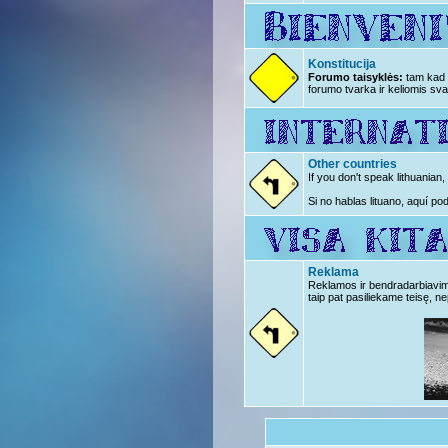
Konstitucija
Forumo taisyklės:
tam kad n
forumo tvarka ir keliomis sva
Other countries
If you don't speak lithuanian
Si no hablas lituano, aquí po
Reklama
Reklamos ir bendradarbiavimo 
taip pat pasiliekame teisę, ne