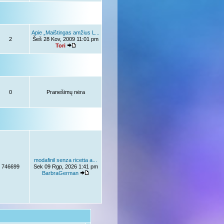
Apie „Maištingas amžius L...
2
Šeš 28 Kov, 2009 11:01 pm
Tori
0
Pranešimų nėra
modafinil senza ricetta a...
746699
Sek 09 Rgp, 2026 1:41 pm
BarbraGerman