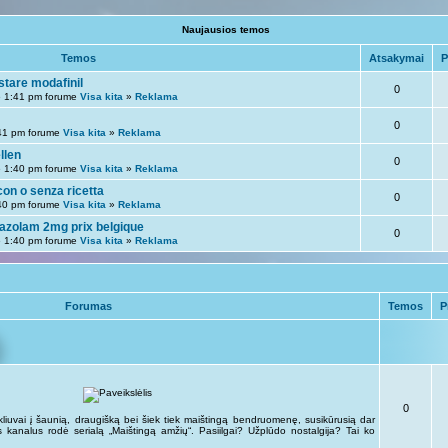
Naujausios temos
Temos
Atsakymai
P
stare modafinil
0
 1:41 pm forume
Visa kita
»
Reklama
0
41 pm forume
Visa kita
»
Reklama
llen
0
 1:40 pm forume
Visa kita
»
Reklama
con o senza ricetta
0
40 pm forume
Visa kita
»
Reklama
razolam 2mg prix belgique
0
 1:40 pm forume
Visa kita
»
Reklama
Forumas
Temos
P
0
kliuvai į šaunią, draugišką bei šiek tiek maištingą bendruomenę, susikūrusią dar
kus kanalus rodė serialą „Maištingą amžių“. Pasiilgai? Užplūdo nostalgija? Tai ko