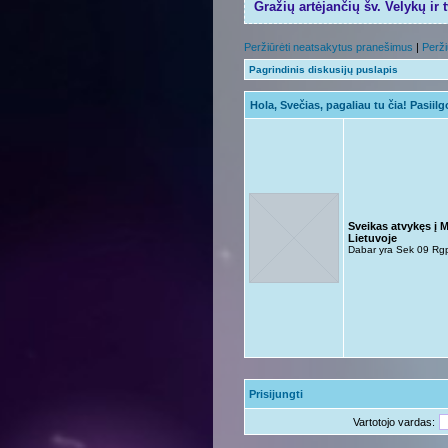
Gražių artėjančių šv. Velykų ir 
Peržiūrėti neatsakytus pranešimus
|
Perži
Pagrindinis diskusijų puslapis
Hola, Svečias, pagaliau tu čia! Pasiil
Sveikas atvykęs į 
Lietuvoje
Dabar yra Sek 09 Rg
Prisijungti
Vartotojo vardas: