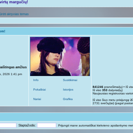
tvirtų margučių!
ūrėti aktyvias temas
gom!
Maištingas amžius
p, 2026 1:41 pm
Info
Susitikimai
841246
pranešimai(ų) • Iš vi
Pokalbiai
Istorijos
Iš viso
353
dalyviai(ių)
Naujausias registruotas varto
Nariai
Grafika
Iš viso šiuo metu prisijungę
2
2731 svečių(iai) (pagal pasta
Slaptažodis:
Prijungti mane automatiškai kiekvieno apsilankymo me