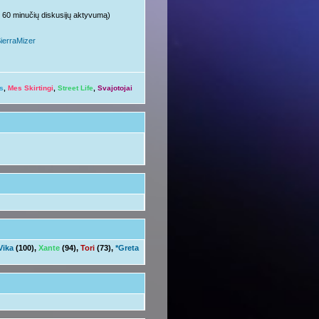
ųjų 60 minučių diskusijų aktyvumą)
ierraMizer
s
,
Mes Skirtingi
,
Street Life
,
Svajotojai
Vika
(100),
Xante
(94),
Tori
(73),
*Greta