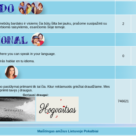
ebūtų bardako ir visiems čia būtų šilta bei jauku, prašome susipažinti su
2
rbiomis taisyklėmis, esančiomis šioje temoje.
, here you can speak in your language.
0
drás hablar en tu idioma.
pasiūlymai priimami tik tai čia. Kitur reklamuotis griežtai draudžiame. Mes
priimti tavęs į draugus.
Geriausi draugai:
746621
Maištingas amžius Lietuvoje Pokalbiai