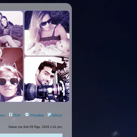
eso
DUK
Pokalbiai
Ieškoti
Dabar yra Sek 09 Rgp, 2026 1:41 pm