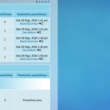
1
,
2
,
3
,
4
,
5
eržiūrėta
Paskutinis pranešimas
Sek 09 Rgp, 2026 1:41 pm
0
BarbraGerman
Sek 09 Rgp, 2026 1:41 pm
1
SierraMizer
Sek 09 Rgp, 2026 1:40 pm
1
BarbraGerman
Sek 09 Rgp, 2026 1:40 pm
1
SierraMizer
Sek 09 Rgp, 2026 1:40 pm
1
BarbraGerman
ranešimai
Paskutinis pranešimas
0
Pranešimų nėra