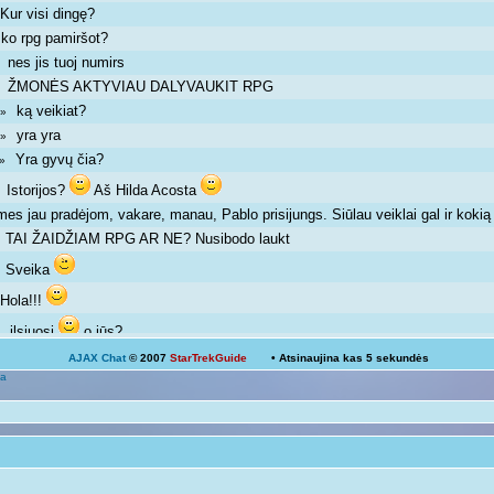
Kur visi dingę?
»
ko rpg pamiršot?
»
nes jis tuoj numirs
 »
ŽMONĖS AKTYVIAU DALYVAUKIT RPG
 »
ką veikiat?
m »
yra yra
m »
Yra gyvų čia?
m »
Istorijos?
Aš Hilda Acosta
 »
mes jau pradėjom, vakare, manau, Pablo prisijungs. Siūlau veiklai gal ir kok
TAI ŽAIDŽIAM RPG AR NE? Nusibodo laukt
»
Sveika
»
Hola!!!
»
ilsiuosi
o jūs?
 »
AJAX Chat
© 2007
StarTrekGuide
• Atsinaujina kas
5
sekundės
Ką veikiat?
a
Žinoma, bet ne visada išeina
 pm »
galima ir atsipalaiduoti nuo mokslų
 »
Mokslai
D
 pm »
kodėl ne linksmuolė? kas tau trukdo ja būti?
»