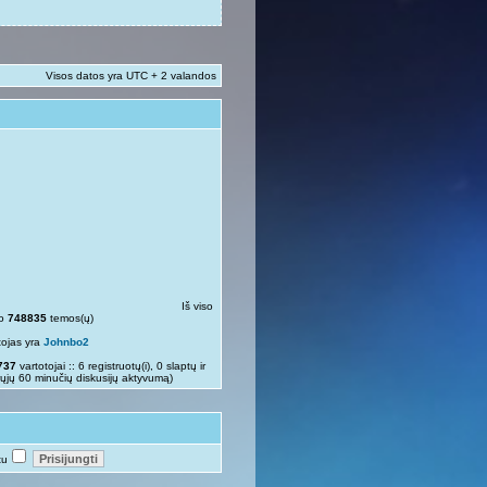
Visos datos yra UTC + 2 valandos
Iš viso
so
748835
temos(ų)
tojas yra
Johnbo2
737
vartotojai :: 6 registruotų(i), 0 slaptų ir
rųjų 60 minučių diskusijų aktyvumą)
tu