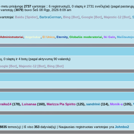
Nelabai..
pm »
o metu prisijungę
2737
vartotojai :: 6 registruotų(i), 0 slaptų ir 2731 svečių(iai) (pagal pastar
vartotojų (
3079
) buvo Šeš 08 Rgp, 2026 8:09 am
o tu?
Juk irgi
 »
vartotojai:
Baidu [Spider]
,
BarbraGerman
,
Bing [Bot]
,
Google [Bot]
,
Majestic-12 [Bot]
,
S
Linksmuolės :/
 pm »
ačiū ačiū
ir jus
pm »
Administratoriai
,
Angeliukai
,
El Unico
,
Eternity
,
Globalūs moderatoriai
,
Iki Galo
,
Maištautojo
Ir tave
 »
Su naujais mokslo metais
aha
m »
otų, 0 slaptų ir 4 botų (pagal aktyvumą 90 valandų)
ogle [Bot]
,
Majestic-12 [Bot]
,
Bing [Bot]
raika14
(178),
Luisanaa
(160),
Marizza Pia Spirito
(125),
sandrinė
(114),
Monik-a
(105),
8835
temos(ų) | Iš viso
353
dalyviai(ių) | Naujausias registruotas vartotojas yra
Johnbo2