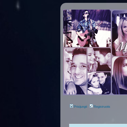
Prisijungti
Registruotis