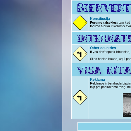
Konstitucija
Forumo taisyklės:
tam kad n
forumo tvarka ir keliomis sva
Other countries
If you don't speak lithuanian
Si no hablas lituano, aquí po
Reklama
Reklamos ir bendradarbiavimo 
taip pat pasiliekame teisę, ne