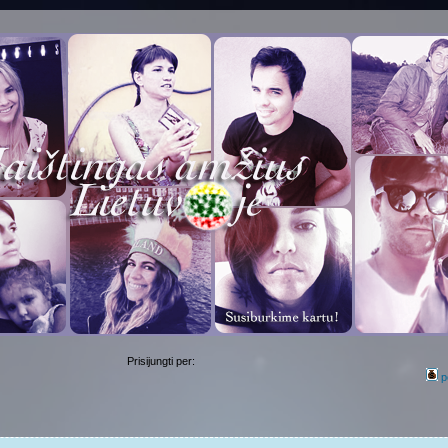
Prisijungti per:
p