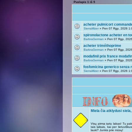
Puslapis
1
iš
5
acheter pulmicort commande
SierraMizer
» Pen 07 Rgp, 2026 1:
spironolactone acheter en to
BarbraGerman
» Pen 07 Rgp, 202
acheter triméthoprime
BarbraGerman
» Pen 07 Rgp, 202
modafinil prix france modafi
BarbraGerman
» Pen 07 Rgp, 202
fosfomicina generico senza r
SierraMizer
» Pen 07 Rgp, 2026 1:
Miela čia atklydusi siela,
Visų pirma tariu labas! Tu pak
tais laikais, kai per lietuviš
lauki? Junkis prie mūsų!