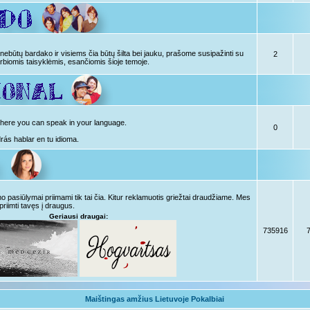
ebūtų bardako ir visiems čia būtų šilta bei jauku, prašome susipažinti su
2
rbiomis taisyklėmis, esančiomis šioje temoje.
, here you can speak in your language.
0
drás hablar en tu idioma.
pasiūlymai priimami tik tai čia. Kitur reklamuotis griežtai draudžiame. Mes
priimti tavęs į draugus.
Geriausi draugai:
735916
Maištingas amžius Lietuvoje Pokalbiai