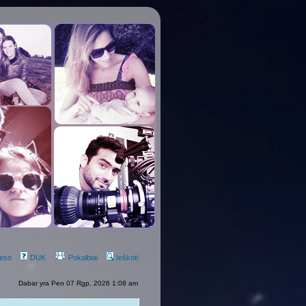
eso
DUK
Pokalbiai
Ieškoti
Dabar yra Pen 07 Rgp, 2026 1:08 am