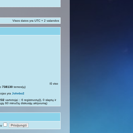
Visos datos yra UTC + 2 valandos
Iš viso
so
738130
temos(ų)
tojas yra
Johnbo2
232
vartotojai :: 6 registruotų(i), 0 slaptų ir
rųjų 60 minučių diskusijų aktyvumą)
tu