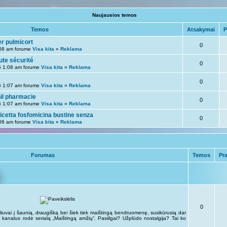
Naujausios temos
Temos
Atsakymai
P
r pulmicort
0
08 am forume
Visa kita
»
Reklama
ute sécurité
0
6 1:08 am forume
Visa kita
»
Reklama
0
6 1:07 am forume
Visa kita
»
Reklama
nil pharmacie
0
6 1:07 am forume
Visa kita
»
Reklama
icetta fosfomicina bustine senza
0
06 am forume
Visa kita
»
Reklama
Forumas
Temos
Pr
0
liuvai į šaunią, draugišką bei šiek tiek maištingą bendruomenę, susikūrusią dar
kus kanalus rodė serialą „Maištingą amžių“. Pasiilgai? Užplūdo nostalgija? Tai ko