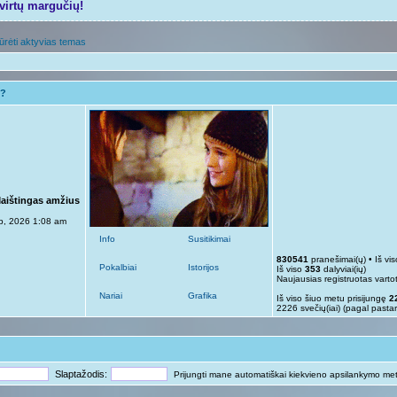
tvirtų margučių!
ūrėti aktyvias temas
i?
Maištingas amžius
p, 2026 1:08 am
Info
Susitikimai
830541
pranešimai(ų) • Iš vi
Pokalbiai
Istorijos
Iš viso
353
dalyviai(ių)
Naujausias registruotas varto
Nariai
Grafika
Iš viso šiuo metu prisijungę
2
2226 svečių(iai) (pagal pasta
Slaptažodis:
Prijungti mane automatiškai kiekvieno apsilankymo me