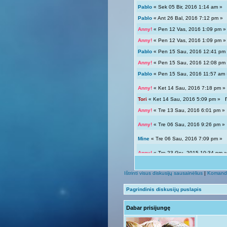
Pablo
« Sek 05 Bir, 2016 1:14 am 
Pablo
« Ant 26 Bal, 2016 7:12 pm 
Anny!
« Pen 12 Vas, 2016 1:09 pm
Anny!
« Pen 12 Vas, 2016 1:09 pm
Pablo
« Pen 15 Sau, 2016 12:41 p
Anny!
« Pen 15 Sau, 2016 12:08 p
Pablo
« Pen 15 Sau, 2016 11:57 a
Anny!
« Ket 14 Sau, 2016 7:18 pm
Tori
« Ket 14 Sau, 2016 5:09 pm »
Anny!
« Tre 13 Sau, 2016 6:01 pm 
Anny!
« Tre 06 Sau, 2016 9:26 pm 
Mine
« Tre 06 Sau, 2016 7:09 pm 
Anny!
« Tre 23 Gru, 2015 10:34 pm
Tori
« Tre 23 Gru, 2015 12:04 pm »
Ištrinti visus diskusijų sausainėlius
|
Komand
Giedryte.
« Pen 18 Rgs, 2015 7:02
Pagrindinis diskusijų puslapis
Anny!
« Sek 13 Rgs, 2015 9:54 pm
Dabar prisijungę
Giedryte.
« Sek 13 Rgs, 2015 7:40
Anny!
« Pir 07 Rgs, 2015 9:14 pm 