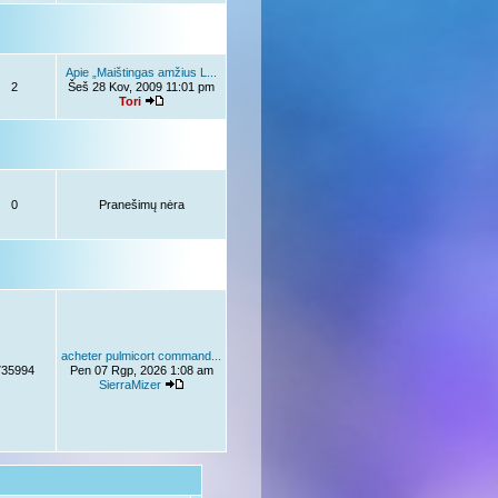
Apie „Maištingas amžius L...
2
Šeš 28 Kov, 2009 11:01 pm
Tori
0
Pranešimų nėra
acheter pulmicort command...
735994
Pen 07 Rgp, 2026 1:08 am
SierraMizer