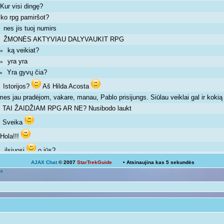
Kur visi dingę?
»
ko rpg pamiršot?
»
nes jis tuoj numirs
 »
ŽMONĖS AKTYVIAU DALYVAUKIT RPG
 »
ką veikiat?
m »
yra yra
m »
Yra gyvų čia?
m »
Istorijos?
Aš Hilda Acosta
 »
mes jau pradėjom, vakare, manau, Pablo prisijungs. Siūlau veiklai gal ir kok
TAI ŽAIDŽIAM RPG AR NE? Nusibodo laukt
»
Sveika
»
Hola!!!
»
ilsiuosi
o jūs?
 »
AJAX Chat
© 2007
StarTrekGuide
• Atsinaujina kas
5
sekundės
Ką veikiat?
a
Žinoma, bet ne visada išeina
 pm »
galima ir atsipalaiduoti nuo mokslų
 »
Mokslai
D
 pm »
kodėl ne linksmuolė? kas tau trukdo ja būti?
»