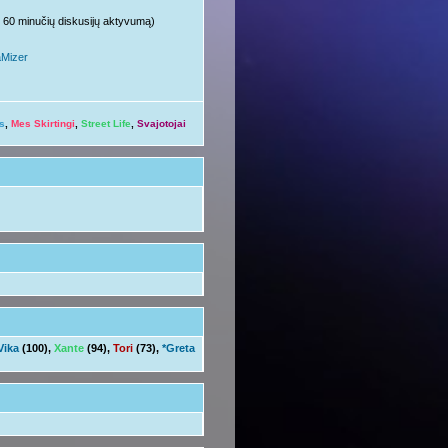
ųjų 60 minučių diskusijų aktyvumą)
aMizer
s
,
Mes Skirtingi
,
Street Life
,
Svajotojai
Vika
(100),
Xante
(94),
Tori
(73),
*Greta