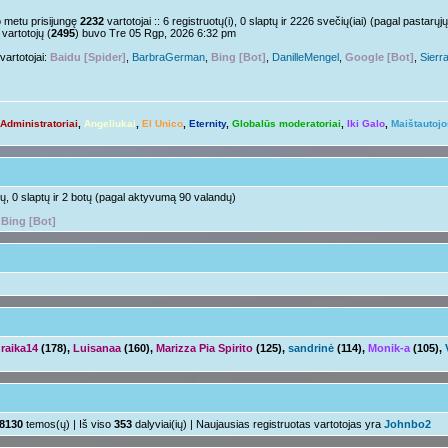
Nelabai..
pm »
o metu prisijungę
2232
vartotojai :: 6 registruotų(i), 0 slaptų ir 2226 svečių(iai) (pagal pastar
vartotojų (
2495
) buvo Tre 05 Rgp, 2026 6:32 pm
o tu?
Juk irgi
 »
vartotojai:
Baidu [Spider]
,
BarbraGerman
,
Bing [Bot]
,
DanilleMengel
,
Google [Bot]
,
Sierr
Linksmuolės :/
 pm »
ačiū ačiū
ir jus
pm »
Administratoriai
,
Angeliukai
,
El Unico
,
Eternity
,
Globalūs moderatoriai
,
Iki Galo
,
Maištautojo
Ir tave
 »
Su naujais mokslo metais
aha
m »
otų, 0 slaptų ir 2 botų (pagal aktyvumą 90 valandų)
,
Bing [Bot]
raika14
(178),
Luisanaa
(160),
Marizza Pia Spirito
(125),
sandrinė
(114),
Monik-a
(105),
8130
temos(ų) | Iš viso
353
dalyviai(ių) | Naujausias registruotas vartotojas yra
Johnbo2