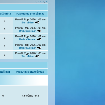
1
,
2
,
3
,
4
,
5
eržiūrėta
Paskutinis pranešimas
Pen 07 Rgp, 2026 1:08 am
1
SierraMizer
Pen 07 Rgp, 2026 1:08 am
0
BarbraGerman
Pen 07 Rgp, 2026 1:07 am
1
BarbraGerman
Pen 07 Rgp, 2026 1:07 am
1
BarbraGerman
Pen 07 Rgp, 2026 1:06 am
1
SierraMizer
anešimai
Paskutinis pranešimas
0
Pranešimų nėra