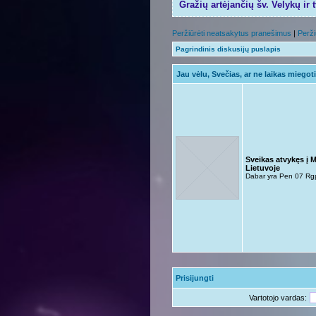
Gražių artėjančių šv. Velykų ir 
Peržiūrėti neatsakytus pranešimus
|
Perži
Pagrindinis diskusijų puslapis
Jau vėlu, Svečias, ar ne laikas miegot
Sveikas atvykęs į 
Lietuvoje
Dabar yra Pen 07 Rg
Prisijungti
Vartotojo vardas: