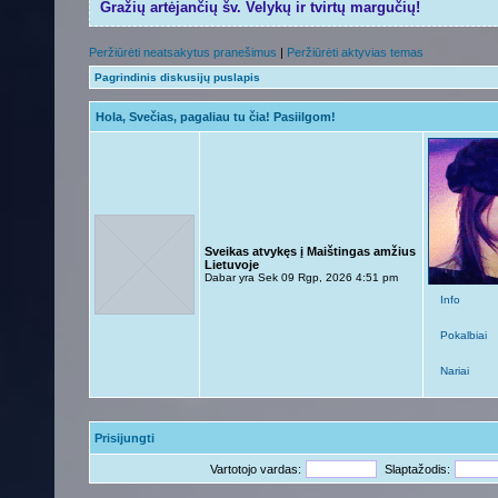
Gražių artėjančių šv. Velykų ir tvirtų margučių!
Peržiūrėti neatsakytus pranešimus
|
Peržiūrėti aktyvias temas
Pagrindinis diskusijų puslapis
Hola, Svečias, pagaliau tu čia! Pasiilgom!
Sveikas atvykęs į Maištingas amžius
Lietuvoje
Dabar yra Sek 09 Rgp, 2026 4:51 pm
Info
Pokalbiai
Nariai
Prisijungti
Vartotojo vardas:
Slaptažodis: