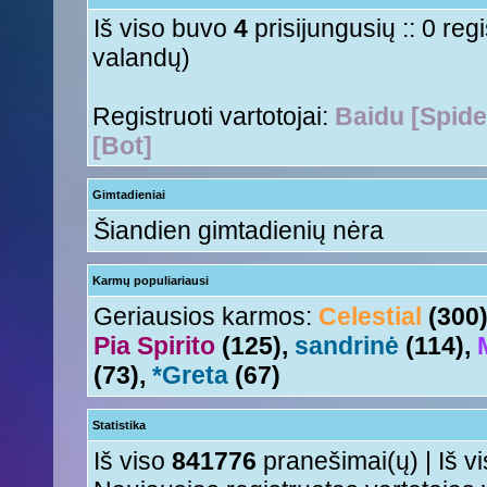
aha
Nesquik
« Šeš 11 Lie, 2015 5:18 pm »
Iš viso buvo
4
prisijungusių :: 0 reg
valandų)
Registruoti vartotojai:
Baidu [Spide
[Bot]
Gimtadieniai
Šiandien gimtadienių nėra
Karmų populiariausi
Geriausios karmos:
Celestial
(300
Pia Spirito
(125),
sandrinė
(114),
(73),
*Greta
(67)
Statistika
Iš viso
841776
pranešimai(ų) | Iš v