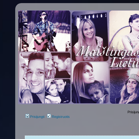
Prisijun
Prisijungti
Registruotis