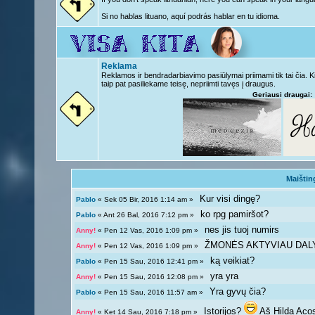
Si no hablas lituano, aquí podrás hablar en tu idioma.
Reklama
Reklamos ir bendradarbiavimo pasiūlymai priimami tik tai čia. 
taip pat pasiliekame teisę, nepriimti tavęs į draugus.
Geriausi draugai:
Maištin
Kur visi dingę?
Pablo
« Sek 05 Bir, 2016 1:14 am »
ko rpg pamiršot?
Pablo
« Ant 26 Bal, 2016 7:12 pm »
nes jis tuoj numirs
Anny!
« Pen 12 Vas, 2016 1:09 pm »
ŽMONĖS AKTYVIAU DAL
Anny!
« Pen 12 Vas, 2016 1:09 pm »
ką veikiat?
Pablo
« Pen 15 Sau, 2016 12:41 pm »
yra yra
Anny!
« Pen 15 Sau, 2016 12:08 pm »
Yra gyvų čia?
Pablo
« Pen 15 Sau, 2016 11:57 am »
Istorijos?
Aš Hilda Aco
Anny!
« Ket 14 Sau, 2016 7:18 pm »