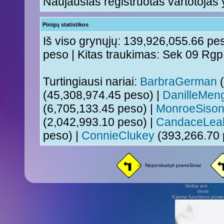
Naujausias registruotas vartotojas
Pinigų statistikos
Iš viso grynųjų: 139,926,055.66 pes
peso | Kitas traukimas: Sek 09 Rg
Turtingiausi nariai:
BarbraGerman
(
(45,308,974.45 peso) |
DanilleMen
(6,705,133.45 peso) |
MonroeSiso
(2,042,993.10 peso) |
CandaceLea
peso) |
ConnieClukey
(393,266.70 
Neperskaityti pranešimai
Veikia ant
phpB
Vertė
Viliu
Karma functions pow