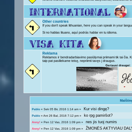
Other countries
If you don't speak lithuanian, here you can speak in your langu
Si no hablas lituano, aquí podrás hablar en tu idioma.
Reklama
Reklamos ir bendradarbiavimo pasiūlymai priimami tik tai čia. 
taip pat pasiliekame teisę, nepriimti tavęs į draugus.
Geriausi draugai:
Maištin
Kur visi dingę?
Pablo
« Sek 05 Bir, 2016 1:14 am »
ko rpg pamiršot?
Pablo
« Ant 26 Bal, 2016 7:12 pm »
nes jis tuoj numirs
Anny!
« Pen 12 Vas, 2016 1:09 pm »
ŽMONĖS AKTYVIAU DAL
Anny!
« Pen 12 Vas, 2016 1:09 pm »