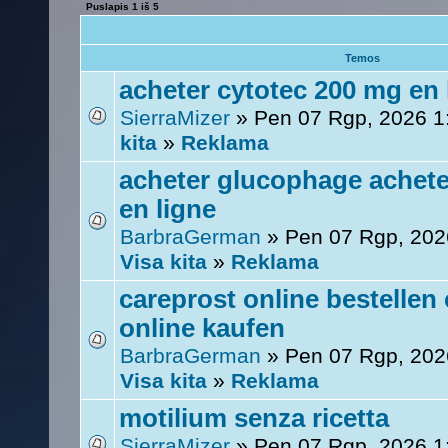
Puslapis
1
iš
5
Temos
acheter cytotec 200 mg en 
SierraMizer
» Pen 07 Rgp, 2026 
kita
»
Reklama
acheter glucophage achet
en ligne
BarbraGerman
» Pen 07 Rgp, 202
Visa kita
»
Reklama
careprost online bestellen
online kaufen
BarbraGerman
» Pen 07 Rgp, 202
Visa kita
»
Reklama
motilium senza ricetta
SierraMizer
» Pen 07 Rgp, 2026 