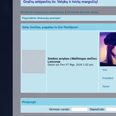
Gražių artėjančių šv. Velykų ir tvirtų margučių!
Peržiūrėti neatsakytus pranešimus
|
Peržiūrėti aktyvias temas
Pagrindinis diskusijų puslapis
Hola, Svečias, pagaliau tu čia! Pasiilgom!
Sveikas atvykęs į Maištingas amžius
Lietuvoje
Dabar yra Pen 07 Rgp, 2026 1:02 pm
Info
Pokalbiai
Nariai
Prisijungti
Vartotojo vardas:
Slaptažodis: