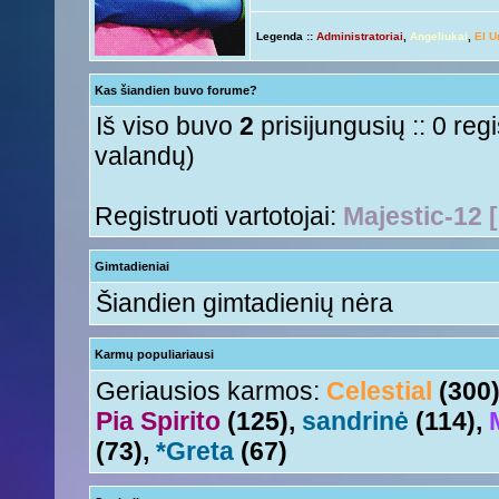
ačiū ačiū
ir jus
Nesquik
« Ant 01 Rgs, 2015 6:12 pm »
Legenda ::
Administratoriai
,
Angeliukai
,
El U
Ir tave
Anny!
« Ant 01 Rgs, 2015 11:50 am »
Su naujais mokslo metais
Tori
« Ant 01 Rgs, 2015 11:17 am »
Kas šiandien buvo forume?
aha
Nesquik
« Šeš 11 Lie, 2015 5:18 pm »
Iš viso buvo
2
prisijungusių :: 0 reg
valandų)
Registruoti vartotojai:
Majestic-12 
Gimtadieniai
Šiandien gimtadienių nėra
Karmų populiariausi
Geriausios karmos:
Celestial
(300
Pia Spirito
(125),
sandrinė
(114),
(73),
*Greta
(67)