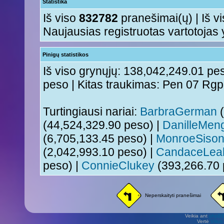
Statistika
Iš viso
832782
pranešimai(ų) | Iš v
Naujausias registruotas vartotojas
Pinigų statistikos
Iš viso grynųjų: 138,042,249.01 pes
peso | Kitas traukimas: Pen 07 Rg
Turtingiausi nariai:
BarbraGerman
(
(44,524,329.90 peso) |
DanilleMen
(6,705,133.45 peso) |
MonroeSiso
(2,042,993.10 peso) |
CandaceLea
peso) |
ConnieClukey
(393,266.70 
Neperskaityti pranešimai
Veikia ant
phpB
Vertė
Viliu