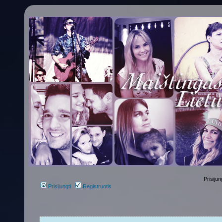
Prisijun
Prisijungti
Registruotis