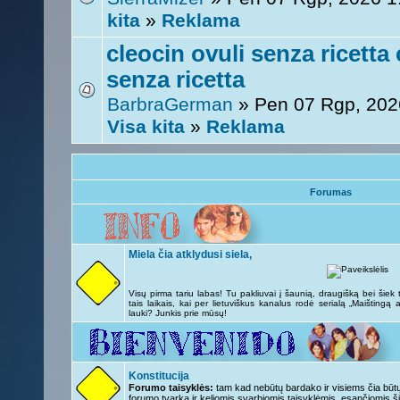
kita
»
Reklama
cleocin ovuli senza ricetta
senza ricetta
BarbraGerman
» Pen 07 Rgp, 202
Visa kita
»
Reklama
Forumas
Miela čia atklydusi siela,
Visų pirma tariu labas! Tu pakliuvai į šaunią, draugišką bei šie
tais laikais, kai per lietuviškus kanalus rodė serialą „Maištingą
lauki? Junkis prie mūsų!
Konstitucija
Forumo taisyklės:
tam kad nebūtų bardako ir visiems čia būtų 
forumo tvarka ir keliomis svarbiomis taisyklėmis, esančiomis ši