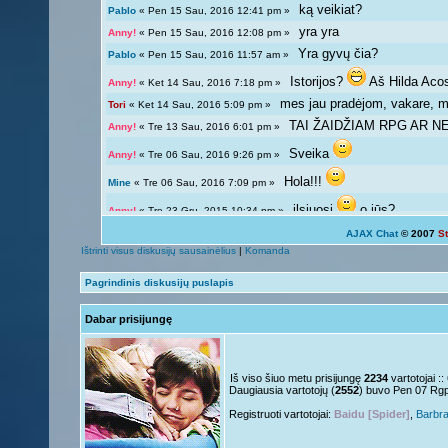
ką veikiat?
Pablo
« Pen 15 Sau, 2016 12:41 pm »
yra yra
Anny!
« Pen 15 Sau, 2016 12:08 pm »
Yra gyvų čia?
Pablo
« Pen 15 Sau, 2016 11:57 am »
Istorijos?
Aš Hilda Aco
Anny!
« Ket 14 Sau, 2016 7:18 pm »
mes jau pradėjom, vakare, ma
Tori
« Ket 14 Sau, 2016 5:09 pm »
TAI ŽAIDŽIAM RPG AR NE?
Anny!
« Tre 13 Sau, 2016 6:01 pm »
Sveika
Anny!
« Tre 06 Sau, 2016 9:26 pm »
Hola!!!
Mine
« Tre 06 Sau, 2016 7:09 pm »
ilsiuosi
o jūs?
Anny!
« Tre 23 Gru, 2015 10:34 pm »
AJAX Chat
© 2007
S
Ką veikiat?
Tori
« Tre 23 Gru, 2015 12:04 pm »
Ištrinti visus diskusijų sausainėlius
|
Komanda
Žinoma, bet ne visada 
Giedryte.
« Pen 18 Rgs, 2015 7:02 pm »
Pagrindinis diskusijų puslapis
galima ir atsipalaiduoti n
Anny!
« Sek 13 Rgs, 2015 9:54 pm »
Dabar prisijungę
Mokslai
D
Giedryte.
« Sek 13 Rgs, 2015 7:40 pm »
kodėl ne linksmuolė? kas ta
Anny!
« Pir 07 Rgs, 2015 9:14 pm »
Nelabai..
Giedryte.
« Pir 07 Rgs, 2015 7:36 pm »
Iš viso šiuo metu prisijungę
2234
vartotojai :
Daugiausia vartotojų (
2552
) buvo Pen 07 Rg
o tu?
Juk irgi
Anny!
« Pen 04 Rgs, 2015 9:51 pm »
Registruoti vartotojai:
Baidu [Spider]
,
Barbr
Linksmuolės :/
Giedryte.
« Pen 04 Rgs, 2015 5:29 pm »