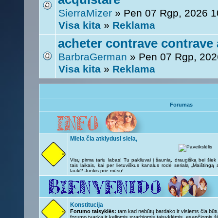
SierraMizer
» Pen 07 Rgp, 2026 1
Visa kita
»
Reklama
acheter contrave contrave 
BarbraGerman
» Pen 07 Rgp, 202
Visa kita
»
Reklama
Forumas
Miela čia atklydusi siela,
Visų pirma tariu labas! Tu pakliuvai į šaunią, draugišką bei šie
tais laikais, kai per lietuviškus kanalus rodė serialą „Maištingą
lauki? Junkis prie mūsų!
Konstitucija
Forumo taisyklės:
tam kad nebūtų bardako ir visiems čia būtų 
forumo tvarka ir keliomis svarbiomis taisyklėmis, esančiomis ši