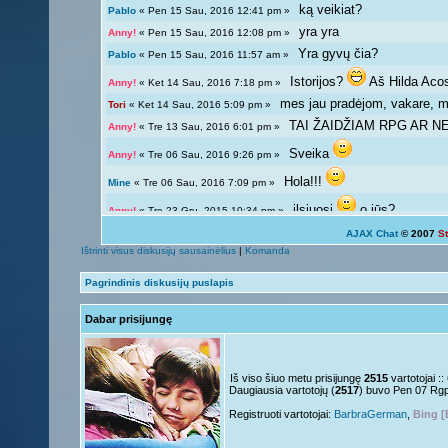
ką veikiat?
Pablo
« Pen 15 Sau, 2016 12:41 pm »
yra yra
Anny!
« Pen 15 Sau, 2016 12:08 pm »
Yra gyvų čia?
Pablo
« Pen 15 Sau, 2016 11:57 am »
Istorijos?
Aš Hilda Aco
Anny!
« Ket 14 Sau, 2016 7:18 pm »
mes jau pradėjom, vakare, ma
Tori
« Ket 14 Sau, 2016 5:09 pm »
TAI ŽAIDŽIAM RPG AR NE?
Anny!
« Tre 13 Sau, 2016 6:01 pm »
Sveika
Anny!
« Tre 06 Sau, 2016 9:26 pm »
Hola!!!
Mine
« Tre 06 Sau, 2016 7:09 pm »
ilsiuosi
o jūs?
Anny!
« Tre 23 Gru, 2015 10:34 pm »
AJAX Chat
© 2007
S
Ką veikiat?
Tori
« Tre 23 Gru, 2015 12:04 pm »
Ištrinti visus diskusijų sausainėlius
|
Komanda
Žinoma, bet ne visada 
Giedryte.
« Pen 18 Rgs, 2015 7:02 pm »
Pagrindinis diskusijų puslapis
galima ir atsipalaiduoti n
Anny!
« Sek 13 Rgs, 2015 9:54 pm »
Dabar prisijungę
Mokslai
D
Giedryte.
« Sek 13 Rgs, 2015 7:40 pm »
kodėl ne linksmuolė? kas ta
Anny!
« Pir 07 Rgs, 2015 9:14 pm »
Nelabai..
Giedryte.
« Pir 07 Rgs, 2015 7:36 pm »
Iš viso šiuo metu prisijungę
2515
vartotojai :
Daugiausia vartotojų (
2517
) buvo Pen 07 Rg
o tu?
Juk irgi
Anny!
« Pen 04 Rgs, 2015 9:51 pm »
Registruoti vartotojai:
BarbraGerman
,
Bing [
Linksmuolės :/
Giedryte.
« Pen 04 Rgs, 2015 5:29 pm »