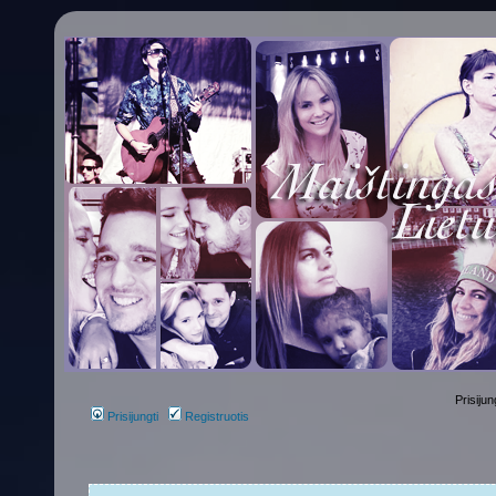
Prisijun
Prisijungti
Registruotis