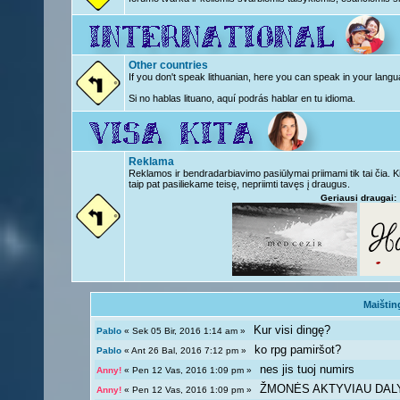
Other countries
If you don't speak lithuanian, here you can speak in your langu
Si no hablas lituano, aquí podrás hablar en tu idioma.
Reklama
Reklamos ir bendradarbiavimo pasiūlymai priimami tik tai čia. 
taip pat pasiliekame teisę, nepriimti tavęs į draugus.
Geriausi draugai:
Maištin
Kur visi dingę?
Pablo
« Sek 05 Bir, 2016 1:14 am »
ko rpg pamiršot?
Pablo
« Ant 26 Bal, 2016 7:12 pm »
nes jis tuoj numirs
Anny!
« Pen 12 Vas, 2016 1:09 pm »
ŽMONĖS AKTYVIAU DAL
Anny!
« Pen 12 Vas, 2016 1:09 pm »