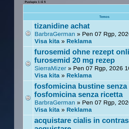
Puslapis
1
iš
5
Temos
tizanidine achat
BarbraGerman
» Pen 07 Rgp, 202
Visa kita
»
Reklama
furosemid ohne rezept onli
furosemid 20 mg rezep
SierraMizer
» Pen 07 Rgp, 2026 1
Visa kita
»
Reklama
fosfomicina bustine senza 
fosfomicina senza ricetta
BarbraGerman
» Pen 07 Rgp, 202
Visa kita
»
Reklama
acquistare cialis in contra
acquistare