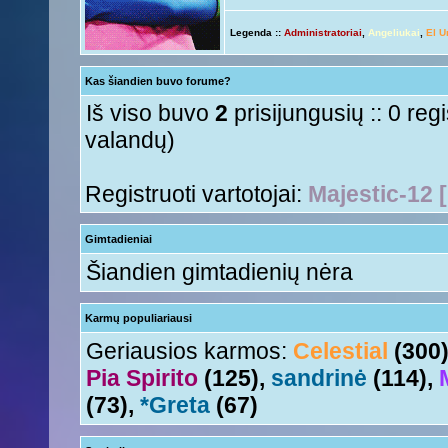
ačiū ačiū
ir jus
Nesquik
« Ant 01 Rgs, 2015 6:12 pm »
Legenda ::
Administratoriai
,
Angeliukai
,
El U
Ir tave
Anny!
« Ant 01 Rgs, 2015 11:50 am »
Su naujais mokslo metais
Tori
« Ant 01 Rgs, 2015 11:17 am »
Kas šiandien buvo forume?
aha
Nesquik
« Šeš 11 Lie, 2015 5:18 pm »
Iš viso buvo
2
prisijungusių :: 0 reg
valandų)
Registruoti vartotojai:
Majestic-12 
Gimtadieniai
Šiandien gimtadienių nėra
Karmų populiariausi
Geriausios karmos:
Celestial
(300
Pia Spirito
(125),
sandrinė
(114),
(73),
*Greta
(67)