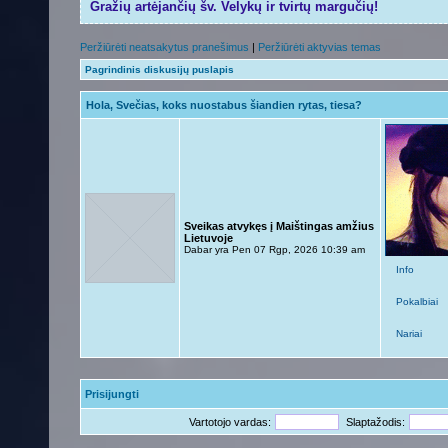
Gražių artėjančių šv. Velykų ir tvirtų margučių!
Peržiūrėti neatsakytus pranešimus
|
Peržiūrėti aktyvias temas
Pagrindinis diskusijų puslapis
Hola, Svečias, koks nuostabus šiandien rytas, tiesa?
Sveikas atvykęs į Maištingas amžius
Lietuvoje
Dabar yra Pen 07 Rgp, 2026 10:39 am
Info
Pokalbiai
Nariai
Prisijungti
Vartotojo vardas:
Slaptažodis: