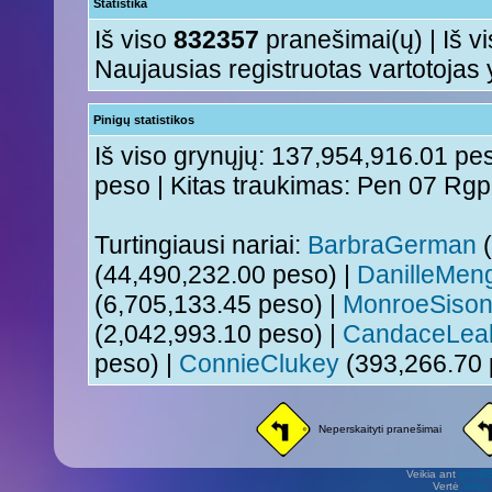
Statistika
Iš viso
832357
pranešimai(ų) | Iš v
Naujausias registruotas vartotojas
Pinigų statistikos
Iš viso grynųjų: 137,954,916.01 pes
peso | Kitas traukimas: Pen 07 Rg
Turtingiausi nariai:
BarbraGerman
(
(44,490,232.00 peso) |
DanilleMen
(6,705,133.45 peso) |
MonroeSiso
(2,042,993.10 peso) |
CandaceLea
peso) |
ConnieClukey
(393,266.70 
Neperskaityti pranešimai
Veikia ant
phpB
Vertė
Viliu