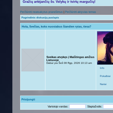
Gražių artėjančių šv. Velykų ir tvirtų margučių!
Peržiūrėti neatsakytus pranešimus
|
Peržiūrėti aktyvias temas
Pagrindinis diskusijų puslapis
Hola, Svečias, koks nuostabus šiandien rytas, tiesa?
Sveikas atvykęs į Maištingas amžius
Lietuvoje
Dabar yra Šeš 08 Rgp, 2026 10:13 am
Info
Pokalbiai
Nariai
Prisijungti
Vartotojo vardas:
Slaptažodis: