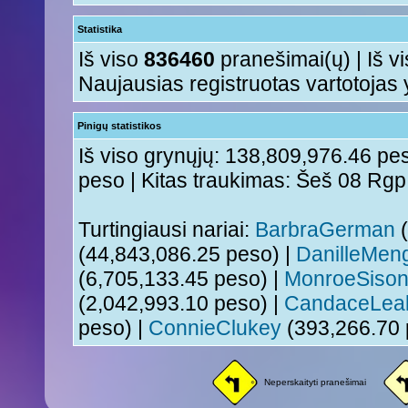
Statistika
Iš viso
836460
pranešimai(ų) | Iš v
Naujausias registruotas vartotojas
Pinigų statistikos
Iš viso grynųjų: 138,809,976.46 pes
peso | Kitas traukimas: Šeš 08 Rg
Turtingiausi nariai:
BarbraGerman
(
(44,843,086.25 peso) |
DanilleMen
(6,705,133.45 peso) |
MonroeSiso
(2,042,993.10 peso) |
CandaceLea
peso) |
ConnieClukey
(393,266.70 
Neperskaityti pranešimai