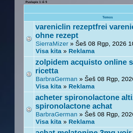
Puslapis
1
iš
5
Temos
vareniclin rezeptfrei vareni
ohne rezept
SierraMizer
» Šeš 08 Rgp, 2026 1
Visa kita
»
Reklama
zolpidem acquisto online s
ricetta
BarbraGerman
» Šeš 08 Rgp, 202
Visa kita
»
Reklama
acheter spironolactone alti
spironolactone achat
BarbraGerman
» Šeš 08 Rgp, 202
Visa kita
»
Reklama
achat melatonine 3mg voir 