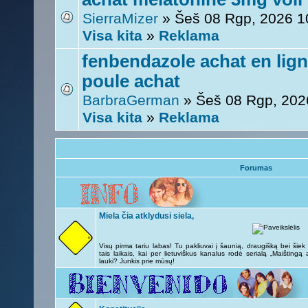
SierraMizer
» Šeš 08 Rgp, 2026 1
Visa kita
»
Reklama
fenbendazole achat en lig
poule achat
BarbraGerman
» Šeš 08 Rgp, 202
Visa kita
»
Reklama
Forumas
Miela čia atklydusi siela,
Visų pirma tariu labas! Tu pakliuvai į šaunią, draugišką bei šie
tais laikais, kai per lietuviškus kanalus rodė serialą „Maištingą
lauki? Junkis prie mūsų!