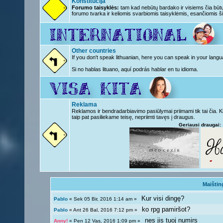
Konstitucija
Forumo taisyklės:
tam kad nebūtų bardako ir visiems čia būtų 
forumo tvarka ir keliomis svarbiomis taisyklėmis, esančiomis ši
Other countries
If you don't speak lithuanian, here you can speak in your langu
Si no hablas lituano, aquí podrás hablar en tu idioma.
Reklama
Reklamos ir bendradarbiavimo pasiūlymai priimami tik tai čia. 
taip pat pasiliekame teisę, nepriimti tavęs į draugus.
Geriausi draugai:
Maištin
Kur visi dingę?
Pablo
« Sek 05 Bir, 2016 1:14 am »
ko rpg pamiršot?
Pablo
« Ant 26 Bal, 2016 7:12 pm »
nes jis tuoj numirs
Anny!
« Pen 12 Vas, 2016 1:09 pm »