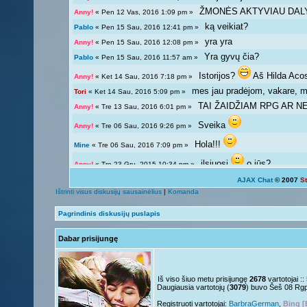
ŽMONĖS AKTYVIAU DAL
Anny!
« Pen 12 Vas, 2016 1:09 pm »
ką veikiat?
Pablo
« Pen 15 Sau, 2016 12:41 pm »
yra yra
Anny!
« Pen 15 Sau, 2016 12:08 pm »
Yra gyvų čia?
Pablo
« Pen 15 Sau, 2016 11:57 am »
Istorijos?
Aš Hilda Aco
Anny!
« Ket 14 Sau, 2016 7:18 pm »
mes jau pradėjom, vakare, ma
Tori
« Ket 14 Sau, 2016 5:09 pm »
TAI ŽAIDŽIAM RPG AR NE?
Anny!
« Tre 13 Sau, 2016 6:01 pm »
Sveika
Anny!
« Tre 06 Sau, 2016 9:26 pm »
Hola!!!
Mine
« Tre 06 Sau, 2016 7:09 pm »
ilsiuosi
o jūs?
Anny!
« Tre 23 Gru, 2015 10:34 pm »
AJAX Chat
© 2007
S
Ką veikiat?
Tori
« Tre 23 Gru, 2015 12:04 pm »
Ištrinti visus diskusijų sausainėlius
|
Komanda
Žinoma, bet ne visada 
Giedryte.
« Pen 18 Rgs, 2015 7:02 pm »
Pagrindinis diskusijų puslapis
galima ir atsipalaiduoti n
Anny!
« Sek 13 Rgs, 2015 9:54 pm »
Dabar prisijungę
Mokslai
D
Giedryte.
« Sek 13 Rgs, 2015 7:40 pm »
kodėl ne linksmuolė? kas ta
Anny!
« Pir 07 Rgs, 2015 9:14 pm »
Nelabai..
Giedryte.
« Pir 07 Rgs, 2015 7:36 pm »
Iš viso šiuo metu prisijungę
2678
vartotojai :
Daugiausia vartotojų (
3079
) buvo Šeš 08 Rg
o tu?
Juk irgi
Anny!
« Pen 04 Rgs, 2015 9:51 pm »
Registruoti vartotojai:
BarbraGerman
,
Bing [