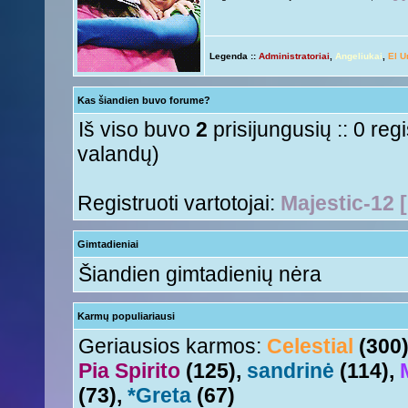
Linksmuolės :/
Giedryte.
« Pen 04 Rgs, 2015 5:29 pm »
ačiū ačiū
ir jus
Nesquik
« Ant 01 Rgs, 2015 6:12 pm »
Legenda ::
Administratoriai
,
Angeliukai
,
El U
Ir tave
Anny!
« Ant 01 Rgs, 2015 11:50 am »
Su naujais mokslo metais
Tori
« Ant 01 Rgs, 2015 11:17 am »
Kas šiandien buvo forume?
aha
Nesquik
« Šeš 11 Lie, 2015 5:18 pm »
Iš viso buvo
2
prisijungusių :: 0 reg
valandų)
Registruoti vartotojai:
Majestic-12 
Gimtadieniai
Šiandien gimtadienių nėra
Karmų populiariausi
Geriausios karmos:
Celestial
(300
Pia Spirito
(125),
sandrinė
(114),
(73),
*Greta
(67)