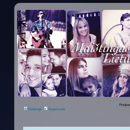
Prisijun
Prisijungti
Registruotis