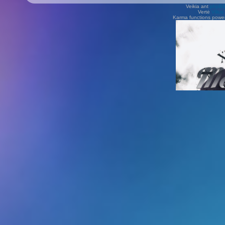
Veikia ant
phpB
Vertė
Viliu
Karma functions pow