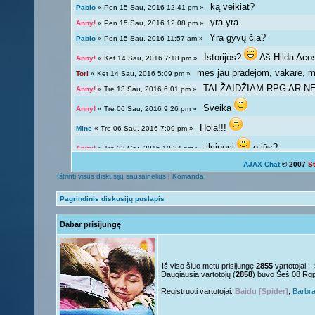
ką veikiat?
Pablo
« Pen 15 Sau, 2016 12:41 pm »
yra yra
Anny!
« Pen 15 Sau, 2016 12:08 pm »
Yra gyvų čia?
Pablo
« Pen 15 Sau, 2016 11:57 am »
Istorijos?
Aš Hilda Aco
Anny!
« Ket 14 Sau, 2016 7:18 pm »
mes jau pradėjom, vakare, ma
Tori
« Ket 14 Sau, 2016 5:09 pm »
TAI ŽAIDŽIAM RPG AR NE?
Anny!
« Tre 13 Sau, 2016 6:01 pm »
Sveika
Anny!
« Tre 06 Sau, 2016 9:26 pm »
Hola!!!
Mine
« Tre 06 Sau, 2016 7:09 pm »
ilsiuosi
o jūs?
Anny!
« Tre 23 Gru, 2015 10:34 pm »
AJAX Chat
© 2007
S
Ką veikiat?
Tori
« Tre 23 Gru, 2015 12:04 pm »
Ištrinti visus diskusijų sausainėlius
|
Komanda
Žinoma, bet ne visada 
Giedryte.
« Pen 18 Rgs, 2015 7:02 pm »
Pagrindinis diskusijų puslapis
galima ir atsipalaiduoti n
Anny!
« Sek 13 Rgs, 2015 9:54 pm »
Dabar prisijungę
Mokslai
D
Giedryte.
« Sek 13 Rgs, 2015 7:40 pm »
kodėl ne linksmuolė? kas ta
Anny!
« Pir 07 Rgs, 2015 9:14 pm »
Nelabai..
Giedryte.
« Pir 07 Rgs, 2015 7:36 pm »
Iš viso šiuo metu prisijungę
2855
vartotojai :
Daugiausia vartotojų (
2858
) buvo Šeš 08 Rg
o tu?
Juk irgi
Anny!
« Pen 04 Rgs, 2015 9:51 pm »
Registruoti vartotojai:
Baidu [Spider]
,
Barbr
Linksmuolės :/
Giedryte.
« Pen 04 Rgs, 2015 5:29 pm »