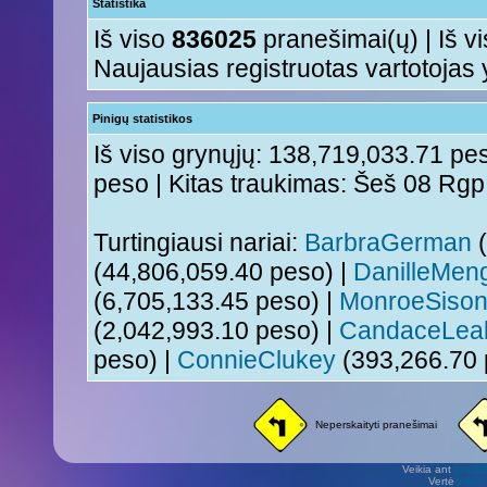
Statistika
Iš viso
836025
pranešimai(ų) | Iš v
Naujausias registruotas vartotojas
Pinigų statistikos
Iš viso grynųjų: 138,719,033.71 pes
peso | Kitas traukimas: Šeš 08 Rg
Turtingiausi nariai:
BarbraGerman
(
(44,806,059.40 peso) |
DanilleMen
(6,705,133.45 peso) |
MonroeSiso
(2,042,993.10 peso) |
CandaceLea
peso) |
ConnieClukey
(393,266.70 
Neperskaityti pranešimai
Veikia ant
phpB
Vertė
Viliu