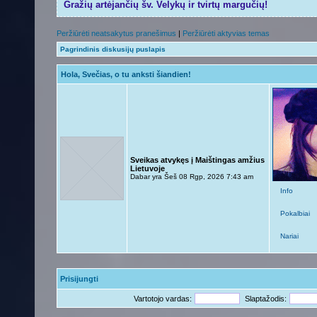
Gražių artėjančių šv. Velykų ir tvirtų margučių!
Peržiūrėti neatsakytus pranešimus
|
Peržiūrėti aktyvias temas
Pagrindinis diskusijų puslapis
Hola, Svečias, o tu anksti šiandien!
Sveikas atvykęs į Maištingas amžius
Lietuvoje
Dabar yra Šeš 08 Rgp, 2026 7:43 am
Info
Pokalbiai
Nariai
Prisijungti
Vartotojo vardas:
Slaptažodis: