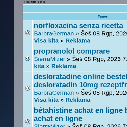
Puslapis
1
iš
5
Temos
norfloxacina senza ricetta
BarbraGerman
» Šeš 08 Rgp, 202
Visa kita
»
Reklama
propranolol comprare
SierraMizer
» Šeš 08 Rgp, 2026 7
kita
»
Reklama
desloratadine online beste
desloratadin 10mg rezeptfr
BarbraGerman
» Šeš 08 Rgp, 202
Visa kita
»
Reklama
bétahistine achat en ligne 
achat en ligne
SierraMizer
» Šeš 08 Rgp, 2026 7