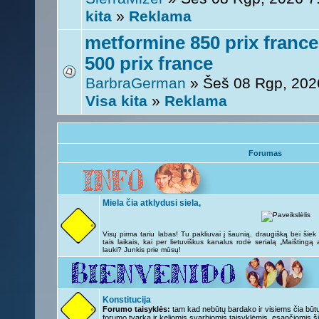
kita
»
Reklama
metformine 850 prix franc
500 prix france
BarbraGerman
» Šeš 08 Rgp, 202
Visa kita
»
Reklama
Forumas
Miela čia atklydusi siela,
Visų pirma tariu labas! Tu pakliuvai į šaunią, draugišką bei šie
tais laikais, kai per lietuviškus kanalus rodė serialą „Maištingą
lauki? Junkis prie mūsų!
Konstitucija
Forumo taisyklės:
tam kad nebūtų bardako ir visiems čia būtų 
forumo tvarka ir keliomis svarbiomis taisyklėmis, esančiomis ši