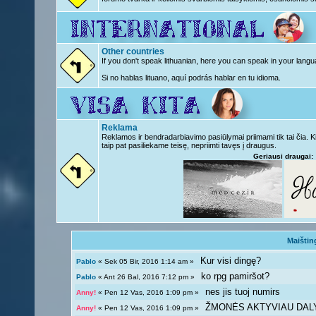
Other countries
If you don't speak lithuanian, here you can speak in your langu
Si no hablas lituano, aquí podrás hablar en tu idioma.
Reklama
Reklamos ir bendradarbiavimo pasiūlymai priimami tik tai čia. 
taip pat pasiliekame teisę, nepriimti tavęs į draugus.
Geriausi draugai:
Maištin
Kur visi dingę?
Pablo
« Sek 05 Bir, 2016 1:14 am »
ko rpg pamiršot?
Pablo
« Ant 26 Bal, 2016 7:12 pm »
nes jis tuoj numirs
Anny!
« Pen 12 Vas, 2016 1:09 pm »
ŽMONĖS AKTYVIAU DAL
Anny!
« Pen 12 Vas, 2016 1:09 pm »