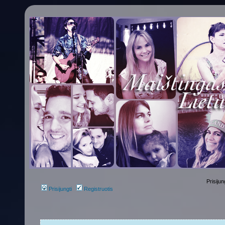
Prisijun
Prisijungti
Registruotis