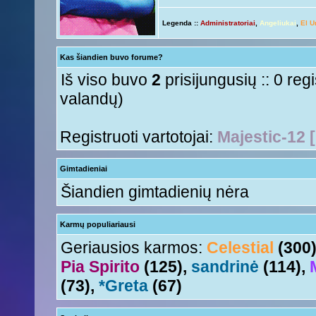
ačiū ačiū
ir jus
Nesquik
« Ant 01 Rgs, 2015 6:12 pm »
Legenda ::
Administratoriai
,
Angeliukai
,
El U
Ir tave
Anny!
« Ant 01 Rgs, 2015 11:50 am »
Su naujais mokslo metais
Tori
« Ant 01 Rgs, 2015 11:17 am »
Kas šiandien buvo forume?
aha
Nesquik
« Šeš 11 Lie, 2015 5:18 pm »
Iš viso buvo
2
prisijungusių :: 0 reg
valandų)
Registruoti vartotojai:
Majestic-12 
Gimtadieniai
Šiandien gimtadienių nėra
Karmų populiariausi
Geriausios karmos:
Celestial
(300
Pia Spirito
(125),
sandrinė
(114),
(73),
*Greta
(67)