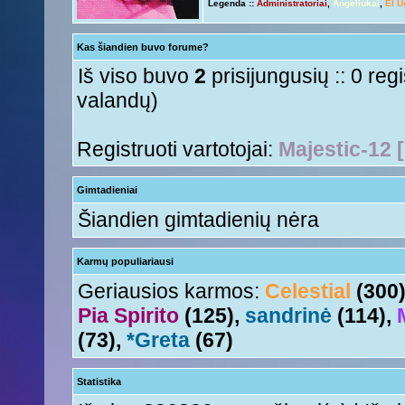
Legenda ::
Administratoriai
,
Angeliukai
,
El U
Ir tave
Anny!
« Ant 01 Rgs, 2015 11:50 am »
Su naujais mokslo metais
Tori
« Ant 01 Rgs, 2015 11:17 am »
Kas šiandien buvo forume?
aha
Nesquik
« Šeš 11 Lie, 2015 5:18 pm »
Iš viso buvo
2
prisijungusių :: 0 reg
valandų)
Registruoti vartotojai:
Majestic-12 
Gimtadieniai
Šiandien gimtadienių nėra
Karmų populiariausi
Geriausios karmos:
Celestial
(300
Pia Spirito
(125),
sandrinė
(114),
(73),
*Greta
(67)
Statistika