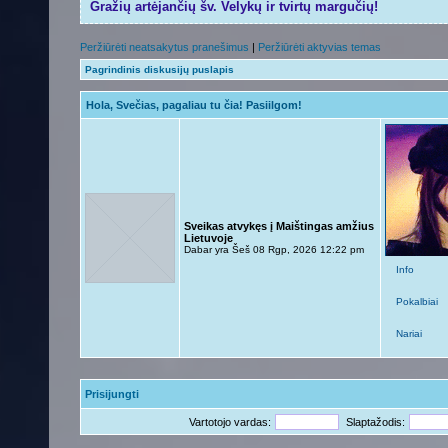
Gražių artėjančių šv. Velykų ir tvirtų margučių!
Peržiūrėti neatsakytus pranešimus
|
Peržiūrėti aktyvias temas
Pagrindinis diskusijų puslapis
Hola, Svečias, pagaliau tu čia! Pasiilgom!
Sveikas atvykęs į Maištingas amžius
Lietuvoje
Dabar yra Šeš 08 Rgp, 2026 12:22 pm
Info
Pokalbiai
Nariai
Prisijungti
Vartotojo vardas:
Slaptažodis: