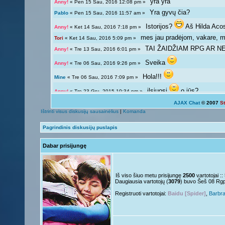
yra yra
Anny!
« Pen 15 Sau, 2016 12:08 pm »
Yra gyvų čia?
Pablo
« Pen 15 Sau, 2016 11:57 am »
Istorijos?
Aš Hilda Aco
Anny!
« Ket 14 Sau, 2016 7:18 pm »
mes jau pradėjom, vakare, ma
Tori
« Ket 14 Sau, 2016 5:09 pm »
TAI ŽAIDŽIAM RPG AR NE?
Anny!
« Tre 13 Sau, 2016 6:01 pm »
Sveika
Anny!
« Tre 06 Sau, 2016 9:26 pm »
Hola!!!
Mine
« Tre 06 Sau, 2016 7:09 pm »
ilsiuosi
o jūs?
Anny!
« Tre 23 Gru, 2015 10:34 pm »
AJAX Chat
© 2007
S
Ką veikiat?
Tori
« Tre 23 Gru, 2015 12:04 pm »
Ištrinti visus diskusijų sausainėlius
|
Komanda
Žinoma, bet ne visada 
Giedryte.
« Pen 18 Rgs, 2015 7:02 pm »
Pagrindinis diskusijų puslapis
galima ir atsipalaiduoti n
Anny!
« Sek 13 Rgs, 2015 9:54 pm »
Dabar prisijungę
Mokslai
D
Giedryte.
« Sek 13 Rgs, 2015 7:40 pm »
kodėl ne linksmuolė? kas ta
Anny!
« Pir 07 Rgs, 2015 9:14 pm »
Nelabai..
Giedryte.
« Pir 07 Rgs, 2015 7:36 pm »
Iš viso šiuo metu prisijungę
2500
vartotojai :
Daugiausia vartotojų (
3079
) buvo Šeš 08 Rg
o tu?
Juk irgi
Anny!
« Pen 04 Rgs, 2015 9:51 pm »
Registruoti vartotojai:
Baidu [Spider]
,
Barbr
Linksmuolės :/
Giedryte.
« Pen 04 Rgs, 2015 5:29 pm »
ačiū ačiū
ir jus
Nesquik
« Ant 01 Rgs, 2015 6:12 pm »