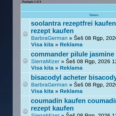
Puslapis
1
iš
5
Temos
soolantra rezeptfrei kaufe
rezept kaufen
BarbraGerman
» Šeš 08 Rgp, 202
Visa kita
»
Reklama
commander pilule jasmine
SierraMizer
» Šeš 08 Rgp, 2026 1
Visa kita
»
Reklama
bisacodyl acheter bisacody
BarbraGerman
» Šeš 08 Rgp, 202
Visa kita
»
Reklama
coumadin kaufen coumadi
rezept kaufen
SierraMizer
» Šeš 08 Rgp, 2026 1