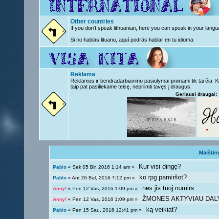
Other countries
If you don't speak lithuanian, here you can speak in your langu
Si no hablas lituano, aquí podrás hablar en tu idioma.
Reklama
Reklamos ir bendradarbiavimo pasiūlymai priimami tik tai čia. 
taip pat pasiliekame teisę, nepriimti tavęs į draugus.
Geriausi draugai:
Maištin
Kur visi dingę?
Pablo
« Sek 05 Bir, 2016 1:14 am »
ko rpg pamiršot?
Pablo
« Ant 26 Bal, 2016 7:12 pm »
nes jis tuoj numirs
Anny!
« Pen 12 Vas, 2016 1:09 pm »
ŽMONĖS AKTYVIAU DAL
Anny!
« Pen 12 Vas, 2016 1:09 pm »
ką veikiat?
Pablo
« Pen 15 Sau, 2016 12:41 pm »