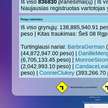
Iš viso
836830
pranešimai(ų) | Iš v
Naujausias registruotas vartotojas
Pinigų statistikos
Iš viso grynųjų: 138,885,940.91 pes
peso | Kitas traukimas: Šeš 08 Rg
Turtingiausi nariai:
BarbraGerman
(
(44,872,947.00 peso) |
DanilleMen
(6,705,133.45 peso) |
MonroeSiso
(2,042,993.10 peso) |
CandaceLea
peso) |
ConnieClukey
(393,266.70 
Neperskaityti pranešimai
Veikia ant
phpB
Vertė
Viliu
Karma functions pow