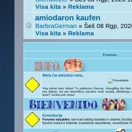
Visa kita
»
Reklama
amiodaron kaufen
BarbraGerman
» Šeš 08 Rgp, 202
Visa kita
»
Reklama
Forumas
Miela čia atklydusi siela,
Visų pirma tariu labas! Tu pakliuvai į šaunią, draugišką bei šie
tais laikais, kai per lietuviškus kanalus rodė serialą „Maištingą
lauki? Junkis prie mūsų!
Konstitucija
Forumo taisyklės:
tam kad nebūtų bardako ir visiems čia būtų 
forumo tvarka ir keliomis svarbiomis taisyklėmis, esančiomis ši