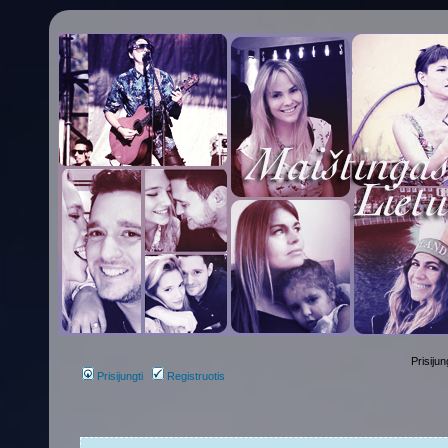
Prisijun
Prisijungti
Registruotis