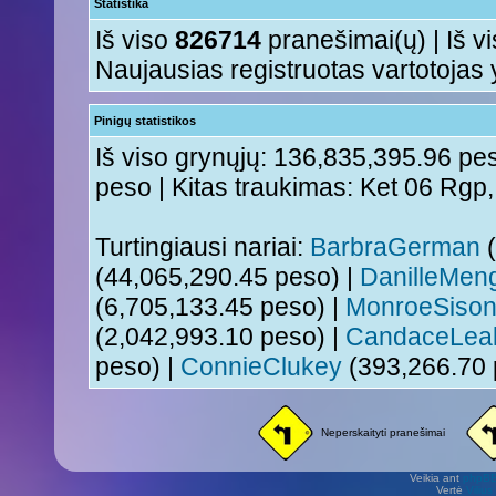
Statistika
Iš viso
826714
pranešimai(ų) | Iš v
Naujausias registruotas vartotojas
Pinigų statistikos
Iš viso grynųjų: 136,835,395.96 pes
peso | Kitas traukimas: Ket 06 Rgp
Turtingiausi nariai:
BarbraGerman
(
(44,065,290.45 peso) |
DanilleMen
(6,705,133.45 peso) |
MonroeSiso
(2,042,993.10 peso) |
CandaceLea
peso) |
ConnieClukey
(393,266.70 
Neperskaityti pranešimai
Veikia ant
phpB
Vertė
Viliu