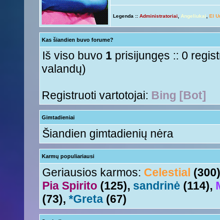
ačiū ačiū
ir jus
Nesquik
« Ant 01 Rgs, 2015 6:12 pm »
Legenda ::
Administratoriai
,
Angeliukai
,
El U
Ir tave
Anny!
« Ant 01 Rgs, 2015 11:50 am »
Su naujais mokslo metais
Tori
« Ant 01 Rgs, 2015 11:17 am »
Kas šiandien buvo forume?
aha
Nesquik
« Šeš 11 Lie, 2015 5:18 pm »
Iš viso buvo
1
prisijungęs :: 0 regis
valandų)
Registruoti vartotojai:
Bing [Bot]
Gimtadieniai
Šiandien gimtadienių nėra
Karmų populiariausi
Geriausios karmos:
Celestial
(300
Pia Spirito
(125),
sandrinė
(114),
(73),
*Greta
(67)