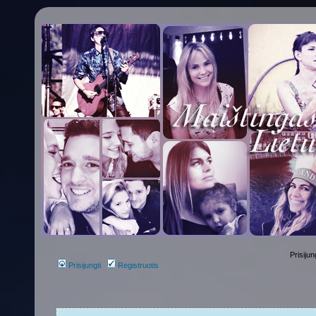
Prisijun
Prisijungti
Registruotis