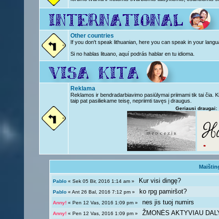
Other countries
If you don't speak lithuanian, here you can speak in your langu
Si no hablas lituano, aquí podrás hablar en tu idioma.
Reklama
Reklamos ir bendradarbiavimo pasiūlymai priimami tik tai čia. 
taip pat pasiliekame teisę, nepriimti tavęs į draugus.
Geriausi draugai:
Maištin
Kur visi dingę?
Pablo
« Sek 05 Bir, 2016 1:14 am »
ko rpg pamiršot?
Pablo
« Ant 26 Bal, 2016 7:12 pm »
nes jis tuoj numirs
Anny!
« Pen 12 Vas, 2016 1:09 pm »
ŽMONĖS AKTYVIAU DAL
Anny!
« Pen 12 Vas, 2016 1:09 pm »