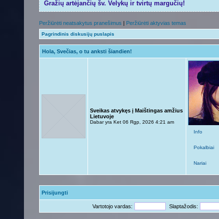
Gražių artėjančių šv. Velykų ir tvirtų margučių!
Peržiūrėti neatsakytus pranešimus
|
Peržiūrėti aktyvias temas
Pagrindinis diskusijų puslapis
Hola, Svečias, o tu anksti šiandien!
Sveikas atvykęs į Maištingas amžius
Lietuvoje
Dabar yra Ket 06 Rgp, 2026 4:21 am
Info
Pokalbiai
Nariai
Prisijungti
Vartotojo vardas:
Slaptažodis: