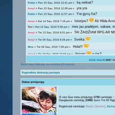
ką veikiat?
Pablo
« Pen 15 Sau, 2016 12:41 pm »
yra yra
Anny!
« Pen 15 Sau, 2016 12:08 pm »
Yra gyvų čia?
Pablo
« Pen 15 Sau, 2016 11:57 am »
Istorijos?
Aš Hilda Aco
Anny!
« Ket 14 Sau, 2016 7:18 pm »
mes jau pradėjom, vakare, ma
Tori
« Ket 14 Sau, 2016 5:09 pm »
TAI ŽAIDŽIAM RPG AR NE?
Anny!
« Tre 13 Sau, 2016 6:01 pm »
Sveika
Anny!
« Tre 06 Sau, 2016 9:26 pm »
Hola!!!
Mine
« Tre 06 Sau, 2016 7:09 pm »
ilsiuosi
o jūs?
Anny!
« Tre 23 Gru, 2015 10:34 pm »
AJAX Chat
© 2007
S
Ką veikiat?
Tori
« Tre 23 Gru, 2015 12:04 pm »
Ištrinti visus diskusijų sausainėlius
|
Komanda
Žinoma, bet ne visada 
Giedryte.
« Pen 18 Rgs, 2015 7:02 pm »
Pagrindinis diskusijų puslapis
galima ir atsipalaiduoti n
Anny!
« Sek 13 Rgs, 2015 9:54 pm »
Dabar prisijungę
Mokslai
D
Giedryte.
« Sek 13 Rgs, 2015 7:40 pm »
kodėl ne linksmuolė? kas ta
Anny!
« Pir 07 Rgs, 2015 9:14 pm »
Nelabai..
Giedryte.
« Pir 07 Rgs, 2015 7:36 pm »
Iš viso šiuo metu prisijungę
1730
vartotojai :
Daugiausia vartotojų (
2495
) buvo Tre 05 Rgp
o tu?
Juk irgi
Anny!
« Pen 04 Rgs, 2015 9:51 pm »
Registruoti vartotojai:
Baidu [Spider]
,
Barbr
Linksmuolės :/
Giedryte.
« Pen 04 Rgs, 2015 5:29 pm »