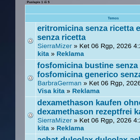
Puslapis
1
iš
5
Temos
eritromicina senza ricetta 
senza ricetta
SierraMizer
» Ket 06 Rgp, 2026 4
kita
»
Reklama
fosfomicina bustine senza 
fosfomicina generico senz
BarbraGerman
» Ket 06 Rgp, 202
Visa kita
»
Reklama
dexamethason kaufen ohne
dexamethason rezeptfrei k
SierraMizer
» Ket 06 Rgp, 2026 4
kita
»
Reklama
achat dulcolax dulcolax ac