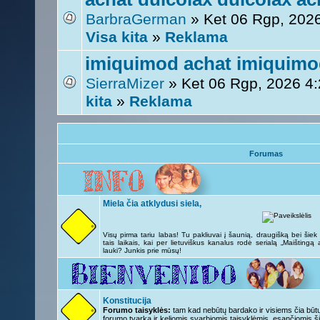
BarbraGerman
» Ket 06 Rgp, 202
Visa kita
»
Reklama
imiquimod achat imiquimo
SierraMizer
» Ket 06 Rgp, 2026 4
kita
»
Reklama
Forumas
Miela čia atklydusi siela,
Visų pirma tariu labas! Tu pakliuvai į šaunią, draugišką bei šie
tais laikais, kai per lietuviškus kanalus rodė serialą „Maištingą
lauki? Junkis prie mūsų!
Konstitucija
Forumo taisyklės:
tam kad nebūtų bardako ir visiems čia būtų 
forumo tvarka ir keliomis svarbiomis taisyklėmis, esančiomis ši