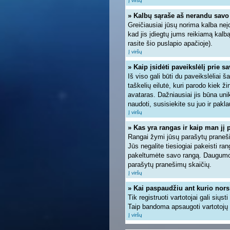
Į viršų
» Kalbų sąraše aš nerandu savo
Greičiausiai jūsų norima kalba neįd
kad jis įdiegtų jums reikiamą kalb
rasite šio puslapio apačioje).
Į viršų
» Kaip įsidėti paveikslėlį prie s
Iš viso gali būti du paveikslėliai 
taškelių eilutė, kuri parodo kiek ž
avataras. Dažniausiai jis būna unik
naudoti, susisiekite su juo ir pakla
Į viršų
» Kas yra rangas ir kaip man jį 
Rangai žymi jūsų parašytų pranešim
Jūs negalite tiesiogiai pakeisti r
pakeltumėte savo rangą. Daugumoje
parašytų pranešimų skaičių.
Į viršų
» Kai paspaudžiu ant kurio nors
Tik registruoti vartotojai gali siųs
Taip bandoma apsaugoti vartotojų 
Į viršų