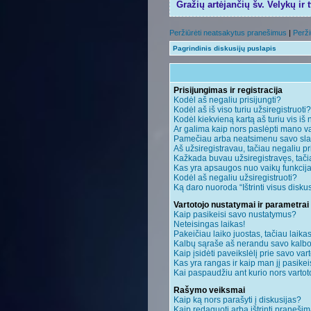
Gražių artėjančių šv. Velykų ir 
Peržiūrėti neatsakytus pranešimus
|
Perži
Pagrindinis diskusijų puslapis
Prisijungimas ir registracija
Kodėl aš negaliu prisijungti?
Kodėl aš iš viso turiu užsiregistruoti?
Kodėl kiekvieną kartą aš turiu vis iš 
Ar galima kaip nors paslėpti mano va
Pamečiau arba neatsimenu savo sla
Aš užsiregistravau, tačiau negaliu pri
Kažkada buvau užsiregistravęs, tačiau
Kas yra apsaugos nuo vaikų funkci
Kodėl aš negaliu užsiregistruoti?
Ką daro nuoroda “Ištrinti visus disku
Vartotojo nustatymai ir parametrai
Kaip pasikeisi savo nustatymus?
Neteisingas laikas!
Pakeičiau laiko juostas, tačiau laikas
Kalbų sąraše aš nerandu savo kalbo
Kaip įsidėti paveikslėlį prie savo var
Kas yra rangas ir kaip man jį pasikei
Kai paspaudžiu ant kurio nors vartot
Rašymo veiksmai
Kaip ką nors parašyti į diskusijas?
Kaip redaguoti arba ištrinti praneši