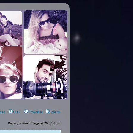
eso
DUK
Pokalbiai
Ieškoti
Dabar yra Pen 07 Rgp, 2026 6:54 pm