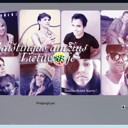
Prisijungti per:
p