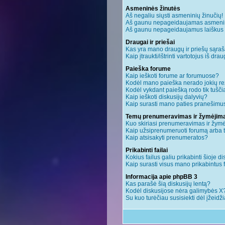
Asmeninės žinutės
Aš negaliu siųsti asmeninių žinučių!
Aš gaunu nepageidaujamas asmenin
Aš gaunu nepageidaujamus laiškus ir 
Draugai ir priešai
Kas yra mano draugų ir priešų sąraš
Kaip įtraukti/ištrinti vartotojus iš dr
Paieška forume
Kaip ieškoti forume ar forumuose?
Kodėl mano paieška nerado jokių re
Kodėl vykdant paiešką rodo tik tušči
Kaip ieškoti diskusijų dalyvių?
Kaip surasti mano paties pranešimus
Temų prenumeravimas ir žymėjim
Kuo skiriasi prenumeravimas ir žym
Kaip užsiprenumeruoti forumą arba
Kaip atsisakyti prenumeratos?
Prikabinti failai
Kokius failus galiu prikabinti šioje di
Kaip surasti visus mano prikabintus 
Informacija apie phpBB 3
Kas parašė šią diskusijų lentą?
Kodėl diskusijose nėra galimybės X
Su kuo turėčiau susisiekti dėl įžeidž