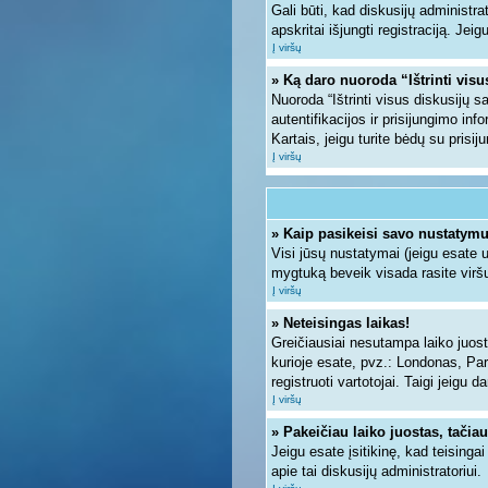
Gali būti, kad diskusijų administra
apskritai išjungti registraciją. Jei
Į viršų
» Ką daro nuoroda “Ištrinti vis
Nuoroda “Ištrinti visus diskusijų 
autentifikacijos ir prisijungimo inf
Kartais, jeigu turite bėdų su prisi
Į viršų
» Kaip pasikeisi savo nustatym
Visi jūsų nustatymai (jeigu esate
mygtuką beveik visada rasite viršu
Į viršų
» Neteisingas laikas!
Greičiausiai nesutampa laiko juosto
kurioje esate, pvz.: Londonas, Paryž
registruoti vartotojai. Taigi jeigu 
Į viršų
» Pakeičiau laiko juostas, tačiau
Jeigu esate įsitikinę, kad teisinga
apie tai diskusijų administratoriui.