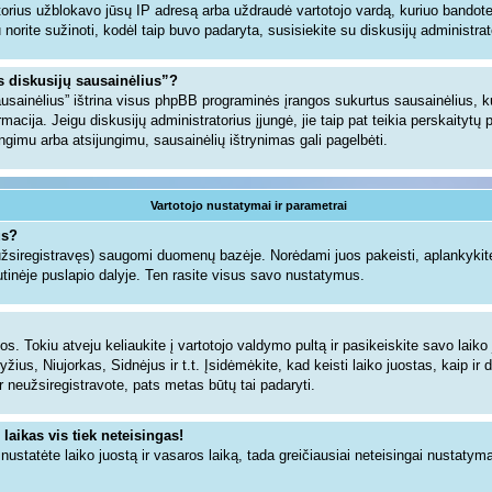
torius užblokavo jūsų IP adresą arba uždraudė vartotojo vardą, kuriuo bandote u
gu norite sužinoti, kodėl taip buvo padaryta, susisiekite su diskusijų administrat
us diskusijų sausainėlius”?
sausainėlius” ištrina visus phpBB programinės įrangos sukurtus sausainėlius,
ormacija. Jeigu diskusijų administratorius įjungė, jie taip pat teikia perskaityt
jungimu arba atsijungimu, sausainėlių ištrynimas gali pagelbėti.
Vartotojo nustatymai ir parametrai
us?
 užsiregistravęs) saugomi duomenų bazėje. Norėdami juos pakeisti, aplankykite
tinėje puslapio dalyje. Ten rasite visus savo nustatymus.
s. Tokiu atveju keliaukite į vartotojo valdymo pultą ir pasikeiskite savo laiko j
ius, Niujorkas, Sidnėjus ir t.t. Įsidėmėkite, kad keisti laiko juostas, kaip ir d
dar neužsiregistravote, pats metas būtų tai padaryti.
 laikas vis tiek neteisingas!
i nustatėte laiko juostą ir vasaros laiką, tada greičiausiai neteisingai nustatym