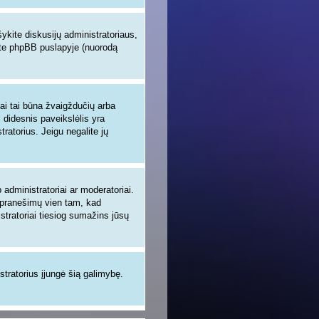
šykite diskusijų administratoriaus,
site phpBB puslapyje (nuorodą
iai tai būna žvaigždučių arba
i didesnis paveikslėlis yra
tratorius. Jeigu negalite jų
administratoriai ar moderatoriai.
ų pranešimų vien tam, kad
tratoriai tiesiog sumažins jūsų
istratorius įjungė šią galimybę.