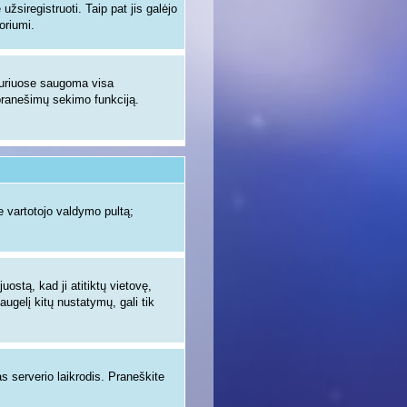
žsiregistruoti. Taip pat jis galėjo
oriumi.
 kuriuose saugoma visa
ų pranešimų sekimo funkciją.
 vartotojo valdymo pultą;
uostą, kad ji atitiktų vietovę,
augelį kitų nustatymų, gali tik
as serverio laikrodis. Praneškite