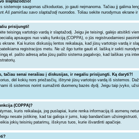
vo slaptažodžio!
s sistemoje saugomas užkoduotas, jo gauti neįmanoma. Tačiau jį galima lengva
ant
Aš pamiršau savo slaptažodį
nuorodos. Toliau sekite nurodymus ekrane ir ne
liu prisijungti!
dėte teisingą vartotojo vardą ir slaptažodį. Jeigu jie teisingi, galėjo atsitikti vi
specialią apsaugos nuo vaikų funkciją (COPPA), o jūs registruodamiesi pasiri
 ekrane. Kai kurios diskusijų lentos reikalauja, kad jūsų vartotojo vardą ir sl
 pateikiama registracijos metu. Ne už ilgo turite gauti el. laišką ir sekti nurod
isingą el. pašto adresą arba jūsų pašto sistema pagalvojo, kad laiškas yra inte
stratorių.
tačiau senai nerašiau į diskusijas, ir negaliu prisijungti. Ką daryti?!
torius, dėl kokių nors priežasčių, ištrynė jūsų vartotojo vardą iš sistemos. Da
inami iš sistemos norint sumažinti duomenų bazės dydį. Jeigu taip įvyko, užsir
unkcija (COPPA)?
tymas, kuris reikalauja, jog puslapiai, kurie renka informaciją iš asmenų netur
Jeigu nesate įsitikinę, kad tai galioja ir jums, kaip bandančiam užsiregistruoti,
ia jokių teisinių patarimų, išskyrus tuos, kurie išvardinti apačioje.
ti?