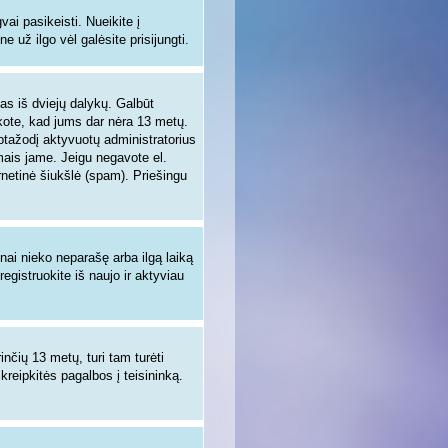
i pasikeisti. Nueikite į
 už ilgo vėl galėsite prisijungti.
enas iš dviejų dalykų. Galbūt
nkote, kad jums dar nėra 13 metų.
aptažodį aktyvuotų administratorius
ymais jame. Jeigu negavote el.
rnetinė šiukšlė (spam). Priešingu
žnai nieko neparašę arba ilgą laiką
egistruokite iš naujo ir aktyviau
inčių 13 metų, turi tam turėti
 kreipkitės pagalbos į teisininką.