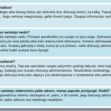
 kalbos!
iegta arba tiesiog niekas dar neišvertė šios diskusijų lentos į tą kalbą. Papra
ą. Jeigu vertimas neegzistuoja, galite išversti patys. Daugiau informacijos ra
avo vartotojo vardo?
šalia vartotojo vardo. Pirmasis paveikslėlis yra susijęs su jūsų rangu. Dažniaus
inučių jūs esat parašę arba kokį statusą turite diskusijose. Antrasis dažniausia
alus. Avatarų galimybę ir būdą, kuriuo jie yra įkeliami, valdo diskusijų adminis
uskite kodėl avatarai buvo išjungti.
pasikeisti?
ų skaičių. Taip pat specialiais rangais pažymimi ypatingi dalyviai, tokie kaip 
angų, kadangi juos nustato diskusijų administratorius. Nerašinėkite nereikaling
 diskusijų lentų toks elgesys yra netoleruojamas ir moderatoriai arba adminis
 vartotojo elektroninio pašto adreso, manęs paprašo prisijungti. Kodėl?
ti pranešimus kitiems vartotojams el. paštu, ir tik tuomet, jeigu diskusijų admin
el. pašto adresus nuo neteisingo naudojimo.