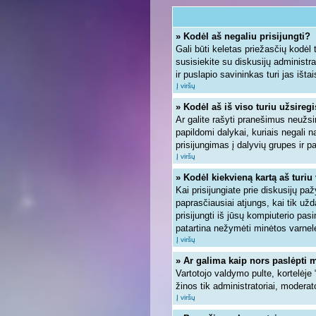
» Kodėl aš negaliu prisijungti?
Gali būti keletas priežasčių kodėl ta
susisiekite su diskusijų administra
ir puslapio savininkas turi jas ištai
Į viršų
» Kodėl aš iš viso turiu užsiregi
Ar galite rašyti pranešimus neužsi
papildomi dalykai, kuriais negali n
prisijungimas į dalyvių grupes ir pa
Į viršų
» Kodėl kiekvieną kartą aš turiu 
Kai prisijungiate prie diskusijų pa
paprasčiausiai atjungs, kai tik u
prisijungti iš jūsų kompiuterio pa
patartina nežymėti minėtos varnel
Į viršų
» Ar galima kaip nors paslėpti 
Vartotojo valdymo pulte, kortelėje
žinos tik administratoriai, moderato
Į viršų