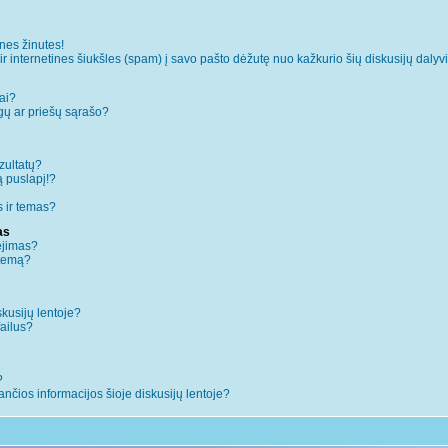
es žinutes!
internetines šiukšles (spam) į savo pašto dėžutę nuo kažkurio šių diskusijų dalyvi
ai?
augų ar priešų sąrašo?
zultatų?
ą puslapį!?
 ir temas?
as
ėjimas?
 temą?
skusijų lentoje?
failus?
?
iančios informacijos šioje diskusijų lentoje?