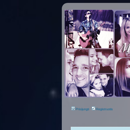
Prisijungti
Registruotis