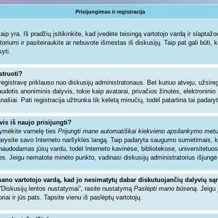
Prisijungimas ir registracija
ip yra. Iš pradžių įsitikinkite, kad įvedėte teisingą vartotojo vardą ir slaptažodį.
toriumi ir pasiteiraukite ar nebuvote išmestas iš diskusijų. Taip pat gali būti, 
syti.
struoti?
registravę priklauso nuo diskusijų administratoriaus. Bet kuriuo atveju, užsir
audotis anoniminis dalyvis, tokie kaip avatarai, privačios žinutės, elektronin
našiai. Pati registracija užtrunka tik keletą minučių, todėl patartina tai padaryt
vis iš naujo prisijungti?
žymėkite varnelę ties
Prijungti mane automatiškai kiekvieno apsilankymo met
ždarysite savo Interneto naršyklės langą. Taip padaryta saugumo sumetimais, 
sinaudodamas jūsų vardu, todėl Interneto kavinėse, bibliotekose, universitetuos
es. Jeigu nematote minėto punkto, vadinasi diskusijų administratorius išjungė
mano vartotojo vardą, kad jo nesimatytų dabar diskutuojančių dalyvių są
 “Diskusijų lentos nustatymai”, rasite nustatymą
Paslėpti mano būseną
. Jeigu 
riai ir jūs pats. Tapsite vienu iš paslėptų vartotojų.