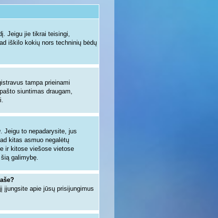
 Jeigu jie tikrai teisingi,
kad iškilo kokių nors techninių bėdų
egistravus tampa prieinami
io pašto siuntimas draugam,
i.
u
. Jeigu to nepadarysite, jus
kad kitas asmuo negalėtų
e ir kitose viešose vietose
 šią galimybę.
raše?
jį įjungsite apie jūsų prisijungimus