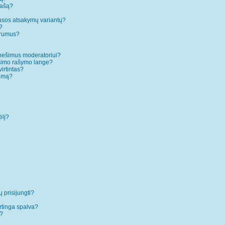
rašą?
ausos atsakymų variantų?
?
forumus?
anešimus moderatoriui?
ešimo rašymo lange?
irtintas?
temą?
ėlį?
ų prisijungti?
rtinga spalva?
”?