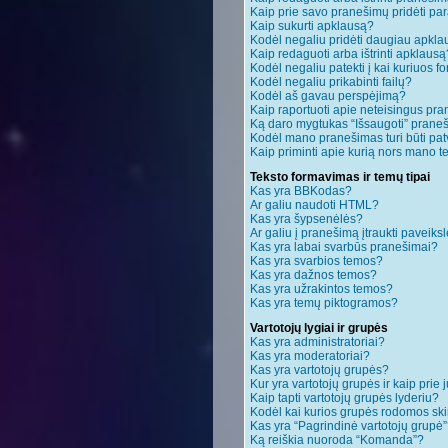
Kaip prie savo pranešimų pridėti pa
Kaip sukurti apklausą?
Kodėl negaliu pridėti daugiau apkl
Kaip redaguoti arba ištrinti apklausą
Kodėl negaliu patekti į kai kuriuos 
Kodėl negaliu prikabinti failų?
Kodėl aš gavau perspėjimą?
Kaip raportuoti apie neteisingus pr
Ką daro mygtukas “Išsaugoti” pran
Kodėl mano pranešimas turi būti patv
Kaip priminti apie kurią nors mano 
Teksto formavimas ir temų tipai
Kas yra BBKodas?
Ar galiu naudoti HTML?
Kas yra šypsenėlės?
Ar galiu į pranešimą įtraukti paveiksl
Kas yra labai svarbūs pranešimai?
Kas yra svarbios temos?
Kas yra dažnos temos?
Kas yra užrakintos temos?
Kas yra temų piktogramos?
Vartotojų lygiai ir grupės
Kas yra administratoriai?
Kas yra moderatoriai?
Kas yra vartotojų grupės?
Kur yra vartotojų grupės ir kaip prie j
Kaip tapti vartotojų grupės lyderiu?
Kodėl kai kurios grupės rodomos ski
Kas yra “Pagrindinė vartotojų grupė
Ką reiškia nuoroda “Komanda”?