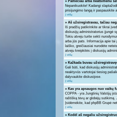
» Pamečiau arba neatsimenu sa
Nepanikuokite! Kadangi slaptažodi
prisijungimo langą ir paspauskite 
Į viršų
» Aš užsiregistravau, tačiau nega
Iš pradžių patikrinkite ar tikrai įve
diskusijų administratorius įjungė 
Tokiu atveju turite sekti nurodymus
arba jūs pats. Informacija apie tai
laiško, greičiausiai nurodėte nete
atveju kreipkitės į diskusijų admini
Į viršų
» Kažkada buvau užsiregistravęs, 
Gali būti, kad diskusijų administra
neaktyvūs vartotojai tiesiog pašal
dalyvaukite diskusijose.
Į viršų
» Kas yra apsaugos nuo vaikų f
COPPA - yra Jungtinių Valstijų įsta
raštišką tėvų ar globėjų sutikimą. 
Įsidėmėkite, kad phpBB Grupė neteik
Į viršų
» Kodėl aš negaliu užsiregistruo