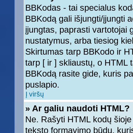
BBKodas - tai specialus kod
BBKodą gali išjungti/įjungti
įjungtas, paprasti vartotojai ga
nustatymus, arba tiesiog k
Skirtumas tarp BBKodo ir 
tarp [ ir ] skliaustų, o HTML
BBKodą rasite gide, kuris 
puslapio.
Į viršų
» Ar galiu naudoti HTML?
Ne. Rašyti HTML kodų šioje 
teksto formavimo būdų, kur