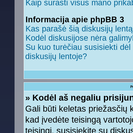
Kaip surasti visus mano prikab
Informacija apie phpBB 3
Kas parašė šią diskusijų lent
Kodėl diskusijose nėra galim
Su kuo turėčiau susisiekti dėl 
diskusijų lentoje?
P
» Kodėl aš negaliu prisiju
Gali būti keletas priežasčių ko
kad įvedėte teisingą vartotojo
teisingi, susisiekite su disku