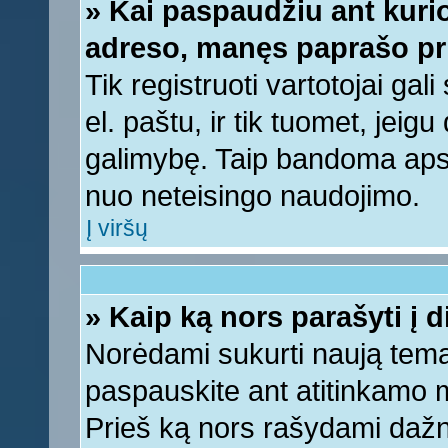
» Kai paspaudžiu ant kurio
adreso, manęs paprašo pri
Tik registruoti vartotojai ga
el. paštu, ir tik tuomet, jeig
galimybę. Taip bandoma apsa
nuo neteisingo naudojimo.
Į viršų
» Kaip ką nors parašyti į 
Norėdami sukurti naują tem
paspauskite ant atitinkamo
Prieš ką nors rašydami dažnia