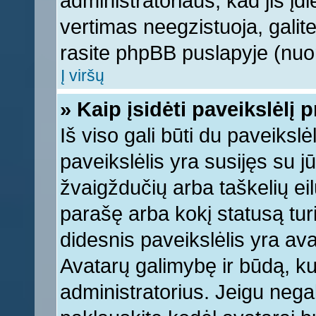
administratoriaus, kad jis įd
vertimas neegzistuoja, galite
rasite phpBB puslapyje (nuor
Į viršų
» Kaip įsidėti paveikslėlį 
Iš viso gali būti du paveikslė
paveikslėlis yra susijęs su j
žvaigždučių arba taškelių eil
parašę arba kokį statusą turi
didesnis paveikslėlis yra ava
Avatarų galimybę ir būdą, kur
administratorius. Jeigu negali