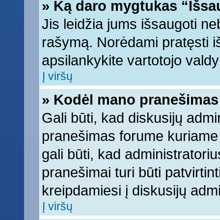
» Ką daro mygtukas “Išsa
Jis leidžia jums išsaugoti ne
rašymą. Norėdami pratęsti 
apsilankykite vartotojo vald
Į viršų
» Kodėl mano pranešimas t
Gali būti, kad diskusijų adm
pranešimas forume kuriame ra
gali būti, kad administratori
pranešimai turi būti patvirti
kreipdamiesi į diskusijų admi
Į viršų