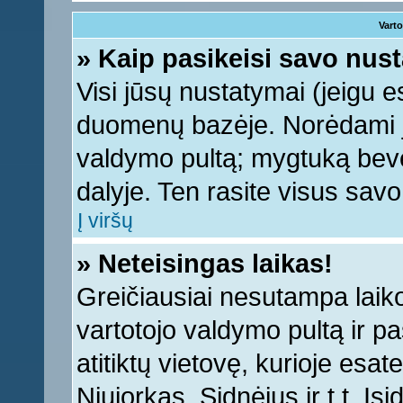
Varto
» Kaip pasikeisi savo nu
Visi jūsų nustatymai (jeigu 
duomenų bazėje. Norėdami ju
valdymo pultą; mygtuką bevei
dalyje. Ten rasite visus sav
Į viršų
» Neteisingas laikas!
Greičiausiai nesutampa laiko 
vartotojo valdymo pultą ir pas
atitiktų vietovę, kurioje esa
Niujorkas, Sidnėjus ir t.t. Įs