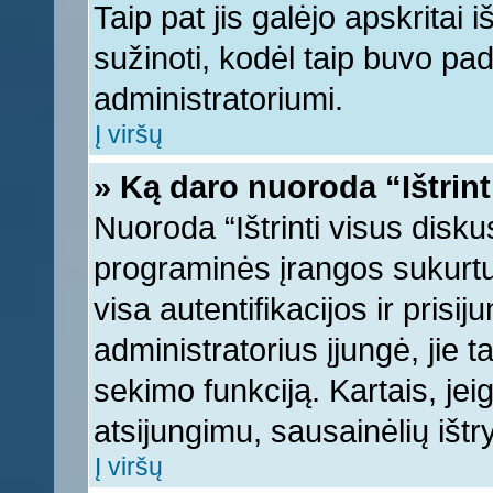
Taip pat jis galėjo apskritai i
sužinoti, kodėl taip buvo pad
administratoriumi.
Į viršų
» Ką daro nuoroda “Ištrint
Nuoroda “Ištrinti visus disku
programinės įrangos sukurt
visa autentifikacijos ir prisi
administratorius įjungė, jie 
sekimo funkciją. Kartais, jei
atsijungimu, sausainėlių ištr
Į viršų