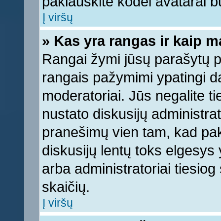
paklauskite kodėl avatarai bu
Į viršų
» Kas yra rangas ir kaip ma
Rangai žymi jūsų parašytų pr
rangais pažymimi ypatingi dal
moderatoriai. Jūs negalite ti
nustato diskusijų administra
pranešimų vien tam, kad pa
diskusijų lentų toks elgesys
arba administratoriai tiesi
skaičių.
Į viršų