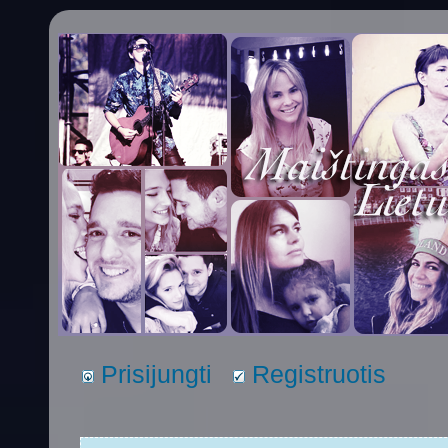
Prisijungti
Registruotis