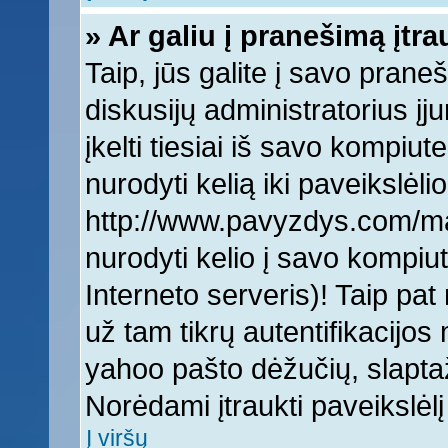
» Ar galiu į pranešimą įtra
Taip, jūs galite į savo praneš
diskusijų administratorius įj
įkelti tiesiai iš savo kompiut
nurodyti kelią iki paveikslėlio
http://www.pavyzdys.com/man
nurodyti kelio į savo kompiute
Interneto serveris)! Taip pat 
už tam tikrų autentifikacijo
yahoo pašto dėžučių, slaptaž
Norėdami įtraukti paveikslė
Į viršų