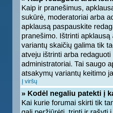
Kaip ir pranešimus, apklausą 
sukūrė, moderatoriai arba ad
apklausą paspauskite redag
pranešimo. Ištrinti apklausą
variantų skaičių galima tik 
atveju ištrinti arba redaguot
administratoriai. Tai saugo
atsakymų variantų keitimo ja
Į viršų
» Kodėl negaliu patekti į 
Kai kurie forumai skirti tik 
gali peržiūrėti, trinti ir raš