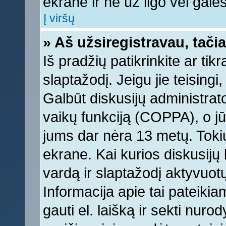
ekrane ir ne už ilgo vėl galėsi
Į viršų
» Aš užsiregistravau, tačia
Iš pradžių patikrinkite ar tikr
slaptažodį. Jeigu jie teisingi,
Galbūt diskusijų administrat
vaikų funkciją (COPPA), o jū
jums dar nėra 13 metų. Tokiu
ekrane. Kai kurios diskusijų 
vardą ir slaptažodį aktyvuotų
Informacija apie tai pateikia
gauti el. laišką ir sekti nur