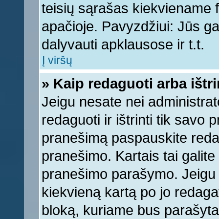
teisių sąrašas kiekviename 
apačioje. Pavyzdžiui: Jūs gal
dalyvauti apklausose ir t.t.
Į viršų
» Kaip redaguoti arba ištr
Jeigu nesate nei administrato
redaguoti ir ištrinti tik sav
pranešimą paspauskite reda
pranešimo. Kartais tai galite 
pranešimo parašymo. Jeigu k
kiekvieną kartą po jo redaga
bloką, kuriame bus parašyta