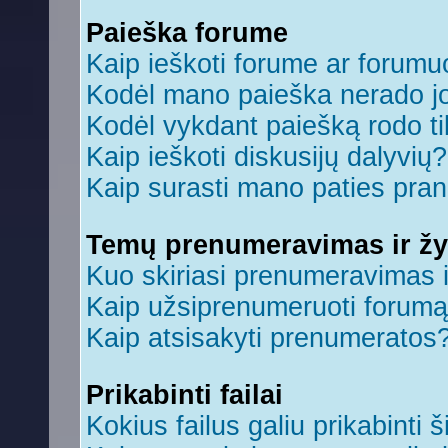
Paieška forume
Kaip ieškoti forume ar forum
Kodėl mano paieška nerado jo
Kodėl vykdant paiešką rodo ti
Kaip ieškoti diskusijų dalyvių?
Kaip surasti mano paties pra
Temų prenumeravimas ir ž
Kuo skiriasi prenumeravimas 
Kaip užsiprenumeruoti forum
Kaip atsisakyti prenumeratos
Prikabinti failai
Kokius failus galiu prikabinti š