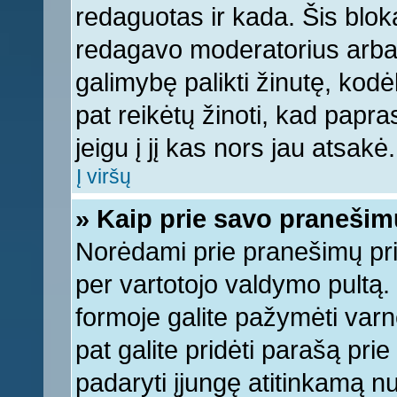
redaguotas ir kada. Šis bl
redagavo moderatorius arba a
galimybę palikti žinutę, kod
pat reikėtų žinoti, kad papras
jeigu į jį kas nors jau atsakė.
Į viršų
» Kaip prie savo pranešim
Norėdami prie pranešimų pridė
per vartotojo valdymo pultą.
formoje galite pažymėti varn
pat galite pridėti parašą pri
padaryti įjungę atitinkamą n