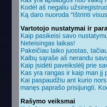
Kas yra apsaugos nuo vaikų 
Kodėl aš negaliu užsiregistruo
Ką daro nuoroda “Ištrinti visu
Vartotojo nustatymai ir par
Kaip pasikeisi savo nustatym
Neteisingas laikas!
Pakeičiau laiko juostas, tačiau
Kalbų sąraše aš nerandu savo
Kaip įsidėti paveikslėlį prie s
Kas yra rangas ir kaip man jį 
Kai paspaudžiu ant kurio nors 
manęs paprašo prisijungti. Ko
Rašymo veiksmai