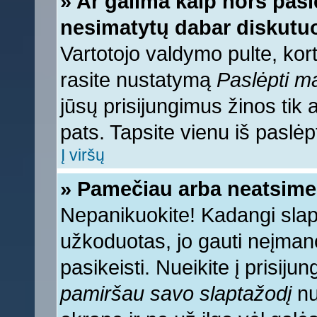
» Ar galima kaip nors pasl
nesimatytų dabar diskutuo
Vartotojo valdymo pulte, kort
rasite nustatymą
Paslėpti 
jūsų prisijungimus žinos tik a
pats. Tapsite vienu iš paslėp
Į viršų
» Pamečiau arba neatsime
Nepanikuokite! Kadangi sla
užkoduotas, jo gauti neįmano
pasikeisti. Nueikite į prisij
pamiršau savo slaptažodį
nu