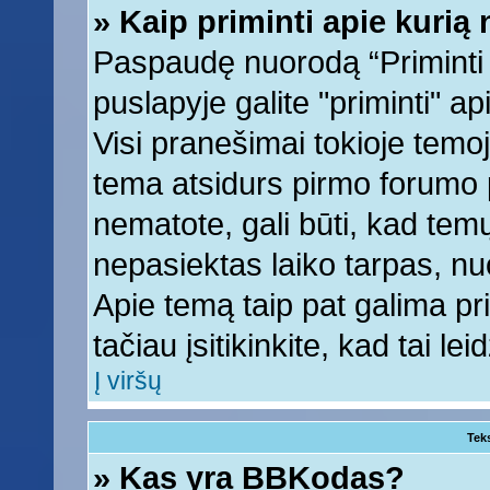
» Kaip priminti apie kuri
Paspaudę nuorodą “Priminti
puslapyje galite "priminti" a
Visi pranešimai tokioje temoj
tema atsidurs pirmo forumo 
nematote, gali būti, kad tem
nepasiektas laiko tarpas, nu
Apie temą taip pat galima prim
tačiau įsitikinkite, kad tai lei
Į viršų
Tek
» Kas yra BBKodas?