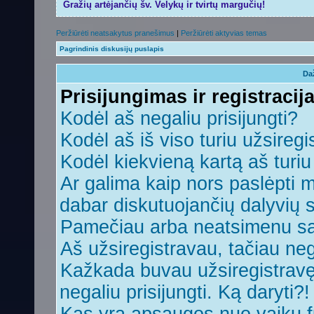
Gražių artėjančių šv. Velykų ir tvirtų margučių!
Peržiūrėti neatsakytus pranešimus
|
Peržiūrėti aktyvias temas
Pagrindinis diskusijų puslapis
Da
Prisijungimas ir registracij
Kodėl aš negaliu prisijungti?
Kodėl aš iš viso turiu užsiregi
Kodėl kiekvieną kartą aš turiu 
Ar galima kaip nors paslėpti 
dabar diskutuojančių dalyvių 
Pamečiau arba neatsimenu sa
Aš užsiregistravau, tačiau nega
Kažkada buvau užsiregistravęs,
negaliu prisijungti. Ką daryti?!