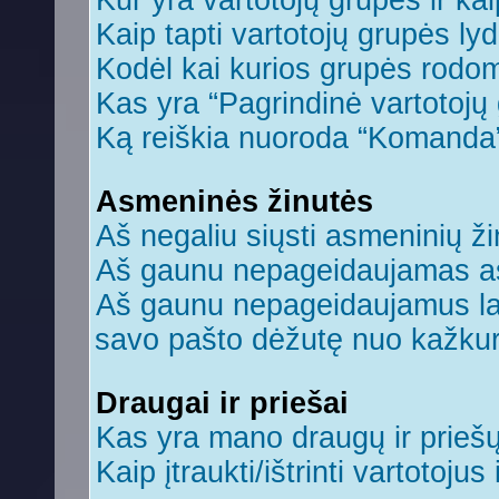
Kur yra vartotojų grupės ir kaip
Kaip tapti vartotojų grupės ly
Kodėl kai kurios grupės rodom
Kas yra “Pagrindinė vartotojų
Ką reiškia nuoroda “Komanda
Asmeninės žinutės
Aš negaliu siųsti asmeninių ži
Aš gaunu nepageidaujamas a
Aš gaunu nepageidaujamus laiš
savo pašto dėžutę nuo kažkuri
Draugai ir priešai
Kas yra mano draugų ir prieš
Kaip įtraukti/ištrinti vartotoju