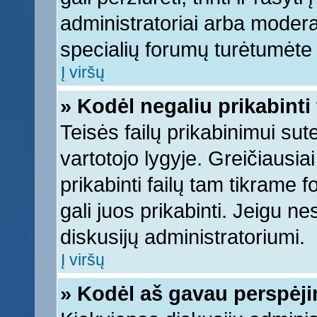
administratoriai arba moderato
specialių forumų turėtumėte k
Į viršų
» Kodėl negaliu prikabinti 
Teisės failų prikabinimui su
vartotojo lygyje. Greičiausia
prikabinti failų tam tikrame 
gali juos prikabinti. Jeigu ne
diskusijų administratoriumi.
Į viršų
» Kodėl aš gavau perspėj