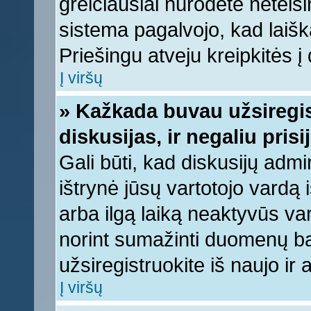
greičiausiai nurodėte neteis
sistema pagalvojo, kad laišk
Priešingu atveju kreipkitės į 
Į viršų
» Kažkada buvau užsiregist
diskusijas, ir negaliu prisi
Gali būti, kad diskusijų admi
ištrynė jūsų vartotojo vardą
arba ilgą laiką neaktyvūs var
norint sumažinti duomenų baz
užsiregistruokite iš naujo ir
Į viršų