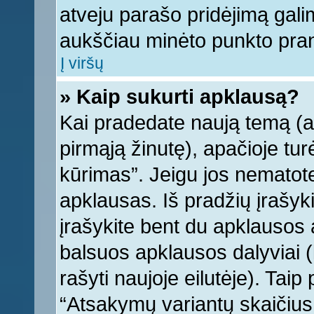
atveju parašo pridėjimą gali
aukščiau minėto punkto pra
Į viršų
» Kaip sukurti apklausą?
Kai pradedate naują temą (
pirmąją žinutę), apačioje tu
kūrimas”. Jeigu jos nematote,
apklausas. Iš pradžių įrašyk
įrašykite bent du apklausos
balsuos apklausos dalyviai (
rašyti naujoje eilutėje). Tai
“Atsakymų variantų skaičius v