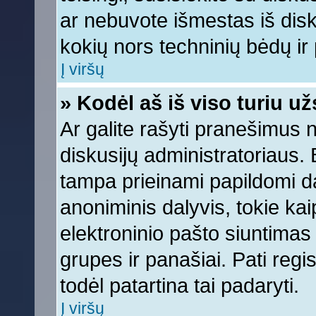
ar nebuvote išmestas iš diskus
kokių nors techninių bėdų ir p
Į viršų
» Kodėl aš iš viso turiu už
Ar galite rašyti pranešimus 
diskusijų administratoriaus. 
tampa prieinami papildomi da
anoniminis dalyvis, tokie kai
elektroninio pašto siuntimas
grupes ir panašiai. Pati regis
todėl patartina tai padaryti.
Į viršų