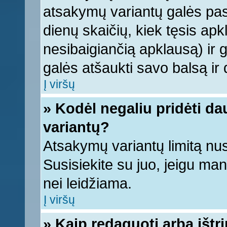
atsakymų variantų galės pasi
dienų skaičių, kiek tęsis apk
nesibaigiančią apklausą) ir ga
galės atšaukti savo balsą ir 
Į viršų
» Kodėl negaliu pridėti d
variantų?
Atsakymų variantų limitą nus
Susisiekite su juo, jeigu ma
nei leidžiama.
Į viršų
» Kaip redaguoti arba ištr