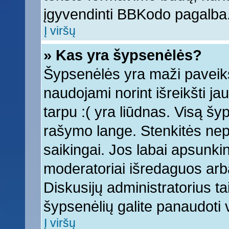
įgyvendinti BBKodo pagalba
Į viršų
» Kas yra šypsenėlės?
Šypsenėlės yra maži paveiks
naudojami norint išreikšti ja
tarpu :( yra liūdnas. Visą š
rašymo lange. Stenkitės nepe
saikingai. Jos labai apsunki
moderatoriai išredaguos arba
Diskusijų administratorius tai
šypsenėlių galite panaudoti
Į viršų