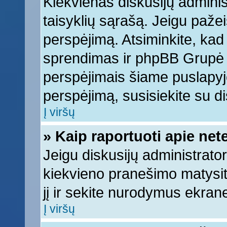
Kiekvienas diskusijų adminis
taisyklių sąrašą. Jeigu pažeis
perspėjimą. Atsiminkite, kad 
sprendimas ir phpBB Grupė 
perspėjimais šiame puslapyje
perspėjimą, susisiekite su di
Į viršų
» Kaip raportuoti apie ne
Jeigu diskusijų administrator
kiekvieno pranešimo matysi
jį ir sekite nurodymus ekran
Į viršų