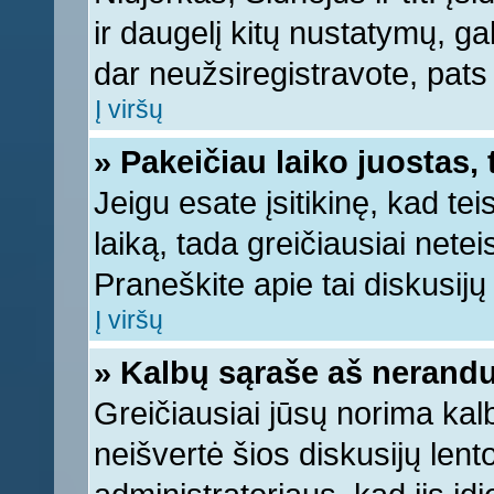
ir daugelį kitų nustatymų, gali
dar neužsiregistravote, pats
Į viršų
» Pakeičiau laiko juostas, 
Jeigu esate įsitikinę, kad tei
laiką, tada greičiausiai nete
Praneškite apie tai diskusijų 
Į viršų
» Kalbų sąraše aš nerandu
Greičiausiai jūsų norima kal
neišvertė šios diskusijų lent