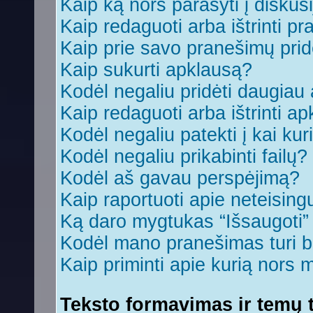
Kaip ką nors parašyti į diskus
Kaip redaguoti arba ištrinti p
Kaip prie savo pranešimų prid
Kaip sukurti apklausą?
Kodėl negaliu pridėti daugia
Kaip redaguoti arba ištrinti a
Kodėl negaliu patekti į kai ku
Kodėl negaliu prikabinti failų?
Kodėl aš gavau perspėjimą?
Kaip raportuoti apie neteisin
Ką daro mygtukas “Išsaugoti
Kodėl mano pranešimas turi bū
Kaip priminti apie kurią nors
Teksto formavimas ir temų t