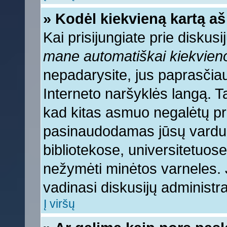
» Kodėl kiekvieną kartą aš 
Kai prisijungiate prie diskus
mane automatiškai kiekvien
nepadarysite, jus paprasčiau
Interneto naršyklės langą. 
kad kitas asmuo negalėtų pri
pasinaudodamas jūsų vardu, 
bibliotekose, universitetuose
nežymėti minėtos varneles.
vadinasi diskusijų administra
Į viršų