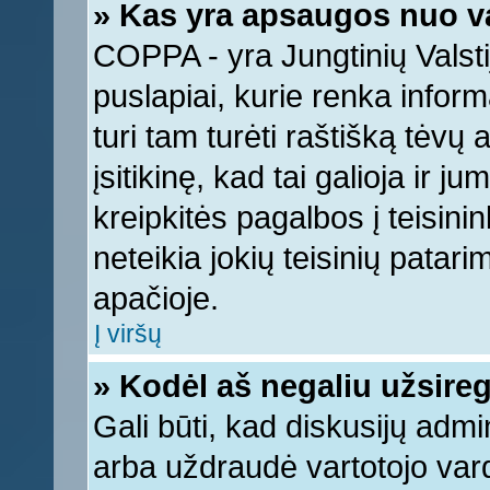
» Kas yra apsaugos nuo v
COPPA - yra Jungtinių Valstij
puslapiai, kurie renka infor
turi tam turėti raštišką tėvų
įsitikinę, kad tai galioja ir 
kreipkitės pagalbos į teisin
neteikia jokių teisinių patari
apačioje.
Į viršų
» Kodėl aš negaliu užsireg
Gali būti, kad diskusijų adm
arba uždraudė vartotojo vard