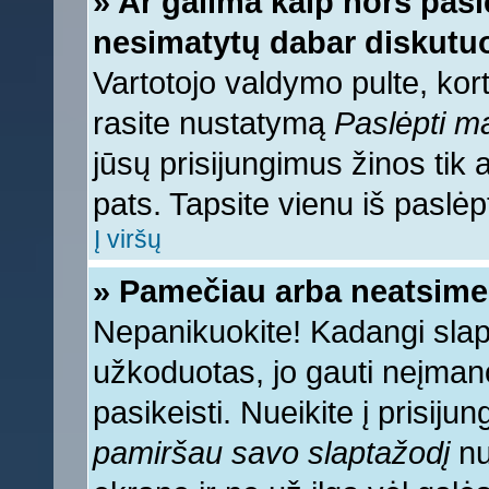
» Ar galima kaip nors pasl
nesimatytų dabar diskutuo
Vartotojo valdymo pulte, kort
rasite nustatymą
Paslėpti 
jūsų prisijungimus žinos tik a
pats. Tapsite vienu iš paslėp
Į viršų
» Pamečiau arba neatsime
Nepanikuokite! Kadangi sla
užkoduotas, jo gauti neįmano
pasikeisti. Nueikite į prisij
pamiršau savo slaptažodį
nu