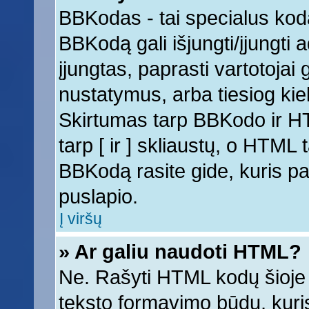
BBKodas - tai specialus kod
BBKodą gali išjungti/įjungti
įjungtas, paprasti vartotojai ga
nustatymus, arba tiesiog k
Skirtumas tarp BBKodo ir 
tarp [ ir ] skliaustų, o HTML
BBKodą rasite gide, kuris 
puslapio.
Į viršų
» Ar galiu naudoti HTML?
Ne. Rašyti HTML kodų šioje 
teksto formavimo būdų, kur