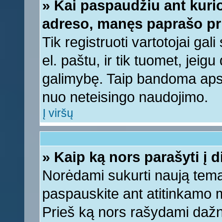
» Kai paspaudžiu ant kurio
adreso, manęs paprašo pri
Tik registruoti vartotojai ga
el. paštu, ir tik tuomet, jeig
galimybę. Taip bandoma apsa
nuo neteisingo naudojimo.
Į viršų
» Kaip ką nors parašyti į 
Norėdami sukurti naują tem
paspauskite ant atitinkamo
Prieš ką nors rašydami dažnia