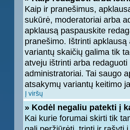
Kaip ir pranešimus, apklausą 
sukūrė, moderatoriai arba ad
apklausą paspauskite redag
pranešimo. Ištrinti apklausą
variantų skaičių galima tik 
atveju ištrinti arba redaguot
administratoriai. Tai saugo
atsakymų variantų keitimo ja
Į viršų
» Kodėl negaliu patekti į 
Kai kurie forumai skirti tik 
gali peržiūrėti, trinti ir raš