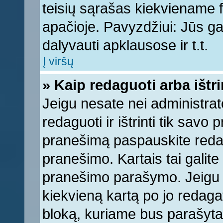
teisių sąrašas kiekviename 
apačioje. Pavyzdžiui: Jūs gal
dalyvauti apklausose ir t.t.
Į viršų
» Kaip redaguoti arba ištr
Jeigu nesate nei administrato
redaguoti ir ištrinti tik sav
pranešimą paspauskite reda
pranešimo. Kartais tai galite 
pranešimo parašymo. Jeigu k
kiekvieną kartą po jo redaga
bloką, kuriame bus parašyta