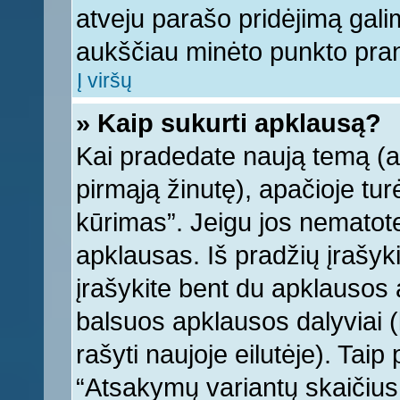
atveju parašo pridėjimą gali
aukščiau minėto punkto pra
Į viršų
» Kaip sukurti apklausą?
Kai pradedate naują temą (
pirmąją žinutę), apačioje tu
kūrimas”. Jeigu jos nematote,
apklausas. Iš pradžių įrašyk
įrašykite bent du apklausos
balsuos apklausos dalyviai (
rašyti naujoje eilutėje). Tai
“Atsakymų variantų skaičius v