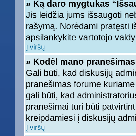
» Ką daro mygtukas “Išsa
Jis leidžia jums išsaugoti ne
rašymą. Norėdami pratęsti 
apsilankykite vartotojo vald
Į viršų
» Kodėl mano pranešimas t
Gali būti, kad diskusijų adm
pranešimas forume kuriame ra
gali būti, kad administratori
pranešimai turi būti patvirti
kreipdamiesi į diskusijų admi
Į viršų