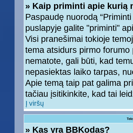
» Kaip priminti apie kuri
Paspaudę nuorodą “Priminti
puslapyje galite "priminti" a
Visi pranešimai tokioje temoj
tema atsidurs pirmo forumo 
nematote, gali būti, kad tem
nepasiektas laiko tarpas, nu
Apie temą taip pat galima prim
tačiau įsitikinkite, kad tai lei
Į viršų
Tek
» Kas yra BBKodas?