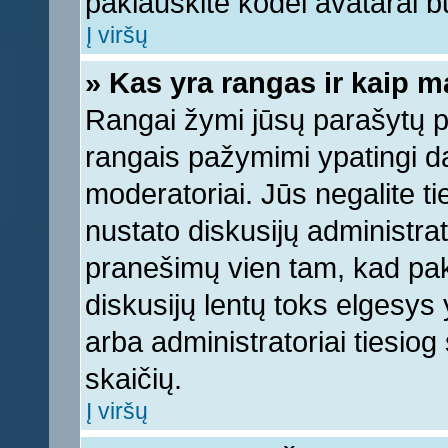
paklauskite kodėl avatarai bu
Į viršų
» Kas yra rangas ir kaip ma
Rangai žymi jūsų parašytų pr
rangais pažymimi ypatingi dal
moderatoriai. Jūs negalite ti
nustato diskusijų administra
pranešimų vien tam, kad pa
diskusijų lentų toks elgesys
arba administratoriai tiesi
skaičių.
Į viršų