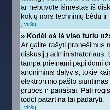
ar nebuvote išmestas iš diskus
kokių nors techninių bėdų ir p
Į viršų
» Kodėl aš iš viso turiu už
Ar galite rašyti pranešimus 
diskusijų administratoriaus. 
tampa prieinami papildomi da
anoniminis dalyvis, tokie kai
elektroninio pašto siuntimas
grupes ir panašiai. Pati regis
todėl patartina tai padaryti.
Į viršų