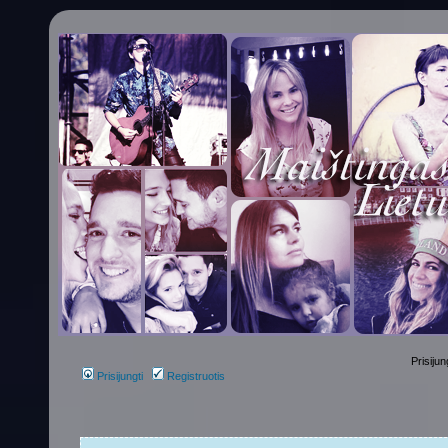
Prisijun
Prisijungti
Registruotis