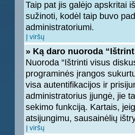
Taip pat jis galėjo apskritai i
sužinoti, kodėl taip buvo pad
administratoriumi.
Į viršų
» Ką daro nuoroda “Ištrint
Nuoroda “Ištrinti visus disku
programinės įrangos sukurt
visa autentifikacijos ir prisi
administratorius įjungė, jie 
sekimo funkciją. Kartais, jei
atsijungimu, sausainėlių ištr
Į viršų