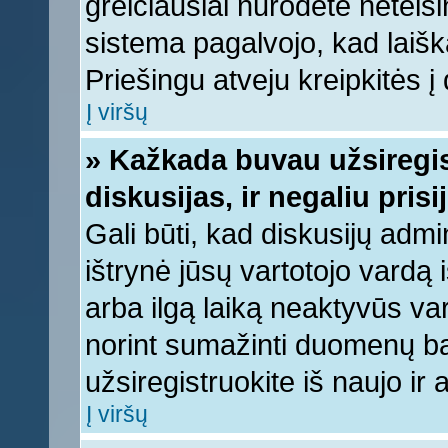
greičiausiai nurodėte neteis
sistema pagalvojo, kad laišk
Priešingu atveju kreipkitės į 
Į viršų
» Kažkada buvau užsiregist
diskusijas, ir negaliu prisi
Gali būti, kad diskusijų admi
ištrynė jūsų vartotojo vardą
arba ilgą laiką neaktyvūs var
norint sumažinti duomenų baz
užsiregistruokite iš naujo ir
Į viršų