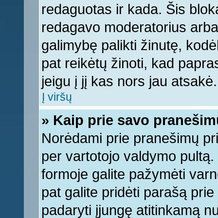
redaguotas ir kada. Šis bl
redagavo moderatorius arba a
galimybę palikti žinutę, kod
pat reikėtų žinoti, kad papras
jeigu į jį kas nors jau atsakė.
Į viršų
» Kaip prie savo pranešim
Norėdami prie pranešimų pridė
per vartotojo valdymo pultą.
formoje galite pažymėti varn
pat galite pridėti parašą pri
padaryti įjungę atitinkamą n