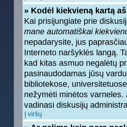
» Kodėl kiekvieną kartą aš 
Kai prisijungiate prie diskus
mane automatiškai kiekvien
nepadarysite, jus paprasčiau
Interneto naršyklės langą. 
kad kitas asmuo negalėtų pri
pasinaudodamas jūsų vardu, 
bibliotekose, universitetuose
nežymėti minėtos varneles.
vadinasi diskusijų administra
Į viršų