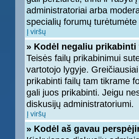
administratoriai arba moderato
specialių forumų turėtumėte k
Į viršų
» Kodėl negaliu prikabinti 
Teisės failų prikabinimui su
vartotojo lygyje. Greičiausia
prikabinti failų tam tikrame 
gali juos prikabinti. Jeigu ne
diskusijų administratoriumi.
Į viršų
» Kodėl aš gavau perspėj