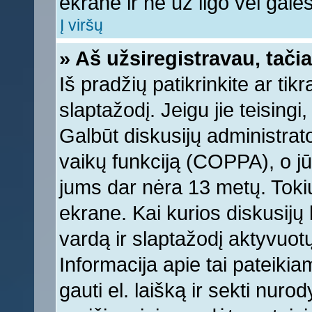
ekrane ir ne už ilgo vėl galėsi
Į viršų
» Aš užsiregistravau, tačia
Iš pradžių patikrinkite ar tikr
slaptažodį. Jeigu jie teisingi,
Galbūt diskusijų administrat
vaikų funkciją (COPPA), o jū
jums dar nėra 13 metų. Tokiu
ekrane. Kai kurios diskusijų 
vardą ir slaptažodį aktyvuotų
Informacija apie tai pateikia
gauti el. laišką ir sekti nur