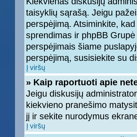
Kiekvienas diskusijų adminis
taisyklių sąrašą. Jeigu pažeis
perspėjimą. Atsiminkite, kad 
sprendimas ir phpBB Grupė 
perspėjimais šiame puslapyje
perspėjimą, susisiekite su di
Į viršų
» Kaip raportuoti apie ne
Jeigu diskusijų administrator
kiekvieno pranešimo matysi
jį ir sekite nurodymus ekran
Į viršų