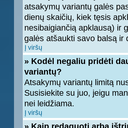
atsakymų variantų galės pasi
dienų skaičių, kiek tęsis apk
nesibaigiančią apklausą) ir ga
galės atšaukti savo balsą ir 
Į viršų
» Kodėl negaliu pridėti d
variantų?
Atsakymų variantų limitą nus
Susisiekite su juo, jeigu ma
nei leidžiama.
Į viršų
» Kaip redaguoti arba ištr