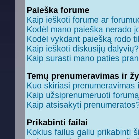
Paieška forume
Kaip ieškoti forume ar forum
Kodėl mano paieška nerado jo
Kodėl vykdant paiešką rodo ti
Kaip ieškoti diskusijų dalyvių?
Kaip surasti mano paties pra
Temų prenumeravimas ir ž
Kuo skiriasi prenumeravimas 
Kaip užsiprenumeruoti forum
Kaip atsisakyti prenumeratos
Prikabinti failai
Kokius failus galiu prikabinti š