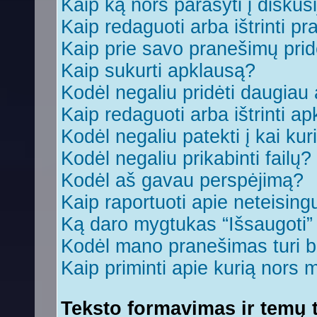
Kaip ką nors parašyti į diskus
Kaip redaguoti arba ištrinti p
Kaip prie savo pranešimų prid
Kaip sukurti apklausą?
Kodėl negaliu pridėti daugia
Kaip redaguoti arba ištrinti a
Kodėl negaliu patekti į kai ku
Kodėl negaliu prikabinti failų?
Kodėl aš gavau perspėjimą?
Kaip raportuoti apie neteisin
Ką daro mygtukas “Išsaugoti
Kodėl mano pranešimas turi bū
Kaip priminti apie kurią nors
Teksto formavimas ir temų t