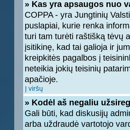
» Kas yra apsaugos nuo v
COPPA - yra Jungtinių Valstij
puslapiai, kurie renka infor
turi tam turėti raštišką tėvų
įsitikinę, kad tai galioja ir 
kreipkitės pagalbos į teisin
neteikia jokių teisinių patari
apačioje.
Į viršų
» Kodėl aš negaliu užsireg
Gali būti, kad diskusijų adm
arba uždraudė vartotojo vard