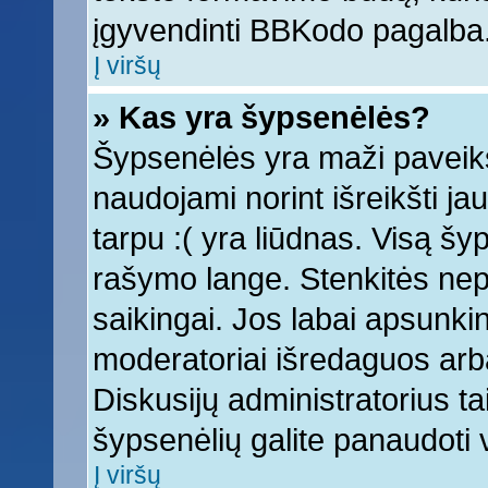
įgyvendinti BBKodo pagalba
Į viršų
» Kas yra šypsenėlės?
Šypsenėlės yra maži paveiks
naudojami norint išreikšti ja
tarpu :( yra liūdnas. Visą š
rašymo lange. Stenkitės nepe
saikingai. Jos labai apsunki
moderatoriai išredaguos arba
Diskusijų administratorius tai
šypsenėlių galite panaudoti
Į viršų