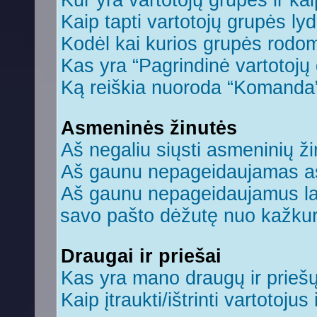
Kur yra vartotojų grupės ir kaip
Kaip tapti vartotojų grupės ly
Kodėl kai kurios grupės rodom
Kas yra “Pagrindinė vartotojų
Ką reiškia nuoroda “Komanda
Asmeninės žinutės
Aš negaliu siųsti asmeninių ži
Aš gaunu nepageidaujamas a
Aš gaunu nepageidaujamus laiš
savo pašto dėžutę nuo kažkuri
Draugai ir priešai
Kas yra mano draugų ir prieš
Kaip įtraukti/ištrinti vartotoju