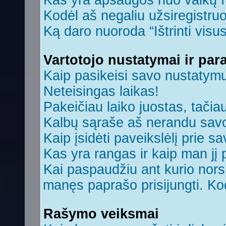
Kas yra apsaugos nuo vaikų 
Kodėl aš negaliu užsiregistruo
Ką daro nuoroda “Ištrinti visu
Vartotojo nustatymai ir par
Kaip pasikeisi savo nustatym
Neteisingas laikas!
Pakeičiau laiko juostas, tačiau
Kalbų sąraše aš nerandu savo
Kaip įsidėti paveikslėlį prie s
Kas yra rangas ir kaip man jį 
Kai paspaudžiu ant kurio nors 
manęs paprašo prisijungti. Ko
Rašymo veiksmai