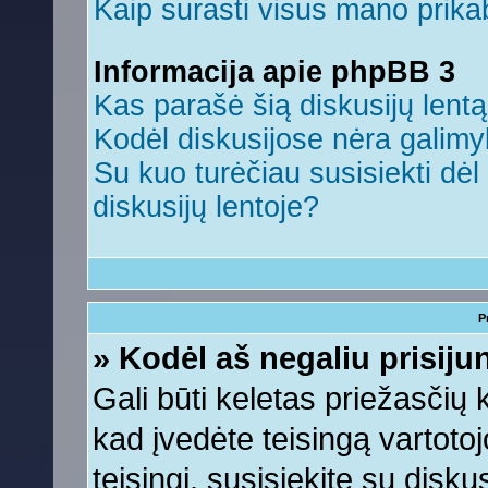
Kaip surasti visus mano prikab
Informacija apie phpBB 3
Kas parašė šią diskusijų lent
Kodėl diskusijose nėra galim
Su kuo turėčiau susisiekti dėl 
diskusijų lentoje?
P
» Kodėl aš negaliu prisiju
Gali būti keletas priežasčių ko
kad įvedėte teisingą vartotojo
teisingi, susisiekite su disku