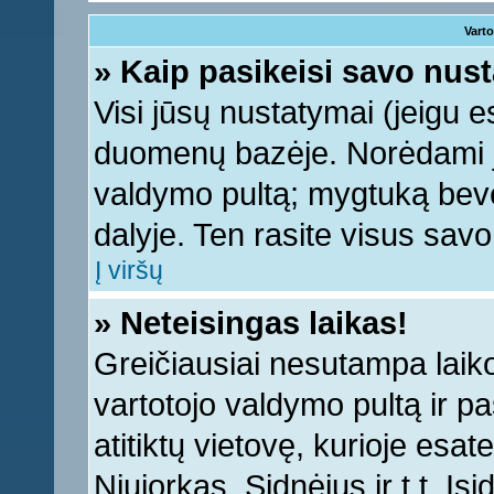
Varto
» Kaip pasikeisi savo nu
Visi jūsų nustatymai (jeigu 
duomenų bazėje. Norėdami ju
valdymo pultą; mygtuką bevei
dalyje. Ten rasite visus sav
Į viršų
» Neteisingas laikas!
Greičiausiai nesutampa laiko 
vartotojo valdymo pultą ir pas
atitiktų vietovę, kurioje esa
Niujorkas, Sidnėjus ir t.t. Įs