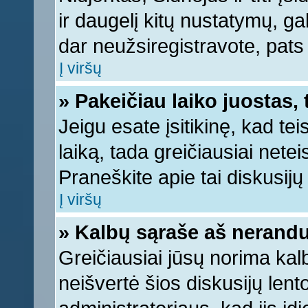
ir daugelį kitų nustatymų, gali
dar neužsiregistravote, pats
Į viršų
» Pakeičiau laiko juostas, 
Jeigu esate įsitikinę, kad tei
laiką, tada greičiausiai nete
Praneškite apie tai diskusijų 
Į viršų
» Kalbų sąraše aš nerandu
Greičiausiai jūsų norima kal
neišvertė šios diskusijų lent