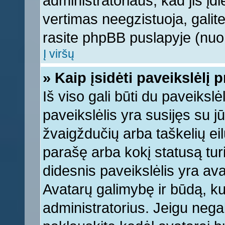
administratoriaus, kad jis įd
vertimas neegzistuoja, galite
rasite phpBB puslapyje (nuor
Į viršų
» Kaip įsidėti paveikslėlį 
Iš viso gali būti du paveikslė
paveikslėlis yra susijęs su j
žvaigždučių arba taškelių eil
parašę arba kokį statusą turi
didesnis paveikslėlis yra ava
Avatarų galimybę ir būdą, kur
administratorius. Jeigu negali