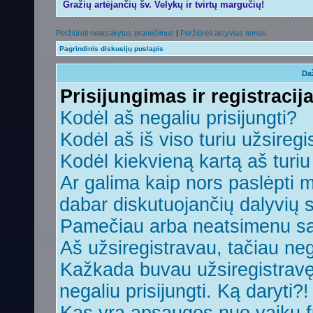
Gražių artėjančių šv. Velykų ir tvirtų margučių!
Peržiūrėti neatsakytus pranešimus
|
Peržiūrėti aktyvias temas
Pagrindinis diskusijų puslapis
Da
Prisijungimas ir registracij
Kodėl aš negaliu prisijungti?
Kodėl aš iš viso turiu užsiregi
Kodėl kiekvieną kartą aš turiu 
Ar galima kaip nors paslėpti 
dabar diskutuojančių dalyvių 
Pamečiau arba neatsimenu sa
Aš užsiregistravau, tačiau nega
Kažkada buvau užsiregistravęs,
negaliu prisijungti. Ką daryti?!