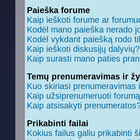
Paieška forume
Kaip ieškoti forume ar forum
Kodėl mano paieška nerado jo
Kodėl vykdant paiešką rodo ti
Kaip ieškoti diskusijų dalyvių?
Kaip surasti mano paties pra
Temų prenumeravimas ir ž
Kuo skiriasi prenumeravimas 
Kaip užsiprenumeruoti forum
Kaip atsisakyti prenumeratos
Prikabinti failai
Kokius failus galiu prikabinti š