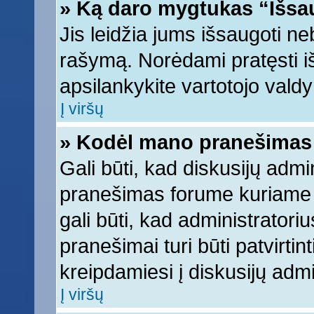
» Ką daro mygtukas “Išsa
Jis leidžia jums išsaugoti ne
rašymą. Norėdami pratęsti 
apsilankykite vartotojo vald
Į viršų
» Kodėl mano pranešimas t
Gali būti, kad diskusijų adm
pranešimas forume kuriame ra
gali būti, kad administratori
pranešimai turi būti patvirti
kreipdamiesi į diskusijų admi
Į viršų