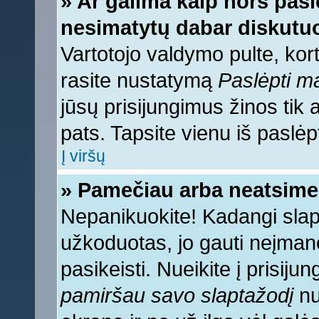
» Ar galima kaip nors pasl
nesimatytų dabar diskutuo
Vartotojo valdymo pulte, kort
rasite nustatymą
Paslėpti 
jūsų prisijungimus žinos tik a
pats. Tapsite vienu iš paslėp
Į viršų
» Pamečiau arba neatsime
Nepanikuokite! Kadangi sla
užkoduotas, jo gauti neįmano
pasikeisti. Nueikite į prisij
pamiršau savo slaptažodį
nu