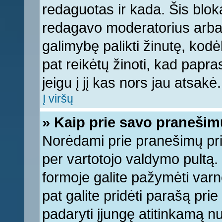
redaguotas ir kada. Šis bl
redagavo moderatorius arba a
galimybę palikti žinutę, kod
pat reikėtų žinoti, kad papras
jeigu į jį kas nors jau atsakė.
Į viršų
» Kaip prie savo pranešim
Norėdami prie pranešimų pridė
per vartotojo valdymo pultą.
formoje galite pažymėti varn
pat galite pridėti parašą pri
padaryti įjungę atitinkamą n