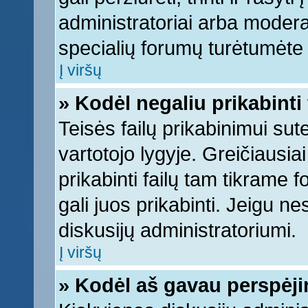
administratoriai arba moderato
specialių forumų turėtumėte k
Į viršų
» Kodėl negaliu prikabinti 
Teisės failų prikabinimui su
vartotojo lygyje. Greičiausia
prikabinti failų tam tikrame 
gali juos prikabinti. Jeigu ne
diskusijų administratoriumi.
Į viršų
» Kodėl aš gavau perspėj