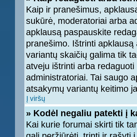
Kaip ir pranešimus, apklausą 
sukūrė, moderatoriai arba ad
apklausą paspauskite redag
pranešimo. Ištrinti apklausą
variantų skaičių galima tik 
atveju ištrinti arba redaguot
administratoriai. Tai saugo
atsakymų variantų keitimo ja
Į viršų
» Kodėl negaliu patekti į 
Kai kurie forumai skirti tik 
gali peržiūrėti, trinti ir raš