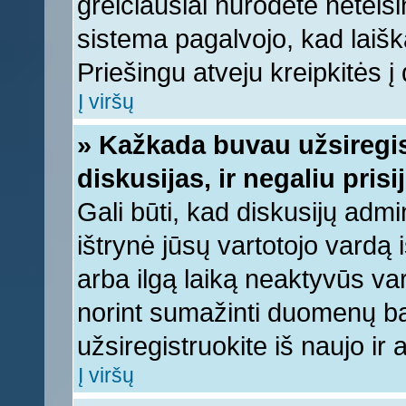
greičiausiai nurodėte neteis
sistema pagalvojo, kad laišk
Priešingu atveju kreipkitės į 
Į viršų
» Kažkada buvau užsiregist
diskusijas, ir negaliu prisi
Gali būti, kad diskusijų admi
ištrynė jūsų vartotojo vardą
arba ilgą laiką neaktyvūs var
norint sumažinti duomenų baz
užsiregistruokite iš naujo ir
Į viršų