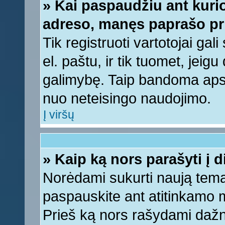
» Kai paspaudžiu ant kurio
adreso, manęs paprašo pri
Tik registruoti vartotojai ga
el. paštu, ir tik tuomet, jeig
galimybę. Taip bandoma apsa
nuo neteisingo naudojimo.
Į viršų
» Kaip ką nors parašyti į 
Norėdami sukurti naują tem
paspauskite ant atitinkamo
Prieš ką nors rašydami dažnia