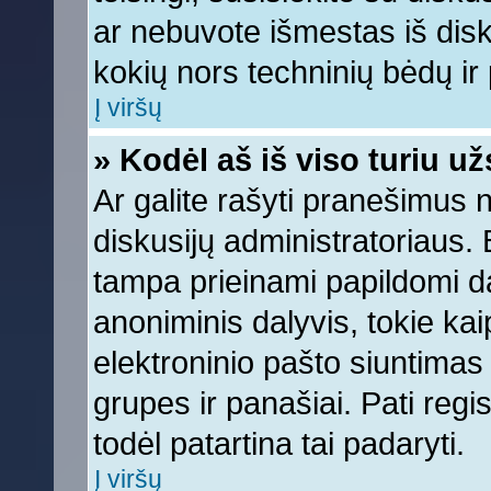
ar nebuvote išmestas iš diskus
kokių nors techninių bėdų ir p
Į viršų
» Kodėl aš iš viso turiu už
Ar galite rašyti pranešimus 
diskusijų administratoriaus. 
tampa prieinami papildomi da
anoniminis dalyvis, tokie kai
elektroninio pašto siuntimas
grupes ir panašiai. Pati regis
todėl patartina tai padaryti.
Į viršų