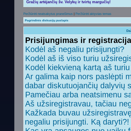
Gražių artėjančių šv. Velykų ir tvirtų margučių!
Peržiūrėti neatsakytus pranešimus
|
Peržiūrėti aktyvias temas
Pagrindinis diskusijų puslapis
Da
Prisijungimas ir registracij
Kodėl aš negaliu prisijungti?
Kodėl aš iš viso turiu užsiregi
Kodėl kiekvieną kartą aš turiu 
Ar galima kaip nors paslėpti 
dabar diskutuojančių dalyvių 
Pamečiau arba neatsimenu sa
Aš užsiregistravau, tačiau nega
Kažkada buvau užsiregistravęs,
negaliu prisijungti. Ką daryti?!