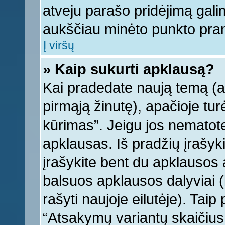
atveju parašo pridėjimą gali
aukščiau minėto punkto pra
Į viršų
» Kaip sukurti apklausą?
Kai pradedate naują temą (
pirmąją žinutę), apačioje tu
kūrimas”. Jeigu jos nematote,
apklausas. Iš pradžių įrašyk
įrašykite bent du apklausos
balsuos apklausos dalyviai (
rašyti naujoje eilutėje). Tai
“Atsakymų variantų skaičius v