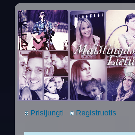
Prisijungti
Registruotis