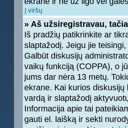
ekrane ir ne už ilgo vėl galėsi
Į viršų
» Aš užsiregistravau, tačia
Iš pradžių patikrinkite ar tikr
slaptažodį. Jeigu jie teisingi,
Galbūt diskusijų administrat
vaikų funkciją (COPPA), o jū
jums dar nėra 13 metų. Tokiu
ekrane. Kai kurios diskusijų 
vardą ir slaptažodį aktyvuotų
Informacija apie tai pateikia
gauti el. laišką ir sekti nur