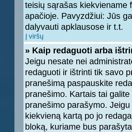
teisių sąrašas kiekviename 
apačioje. Pavyzdžiui: Jūs gal
dalyvauti apklausose ir t.t.
Į viršų
» Kaip redaguoti arba ištr
Jeigu nesate nei administrato
redaguoti ir ištrinti tik sav
pranešimą paspauskite reda
pranešimo. Kartais tai galite 
pranešimo parašymo. Jeigu k
kiekvieną kartą po jo redaga
bloką, kuriame bus parašyta