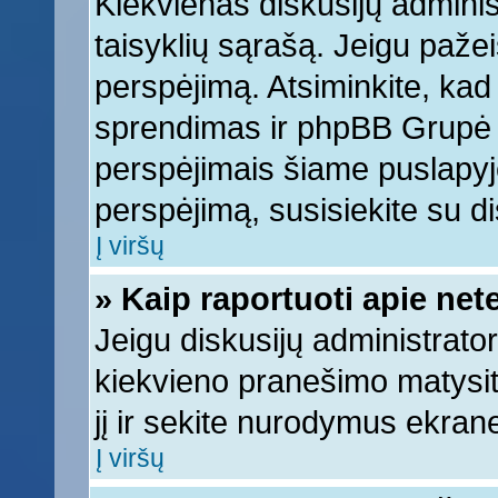
Kiekvienas diskusijų adminis
taisyklių sąrašą. Jeigu pažeis
perspėjimą. Atsiminkite, kad 
sprendimas ir phpBB Grupė 
perspėjimais šiame puslapyje
perspėjimą, susisiekite su di
Į viršų
» Kaip raportuoti apie ne
Jeigu diskusijų administrator
kiekvieno pranešimo matysi
jį ir sekite nurodymus ekran
Į viršų