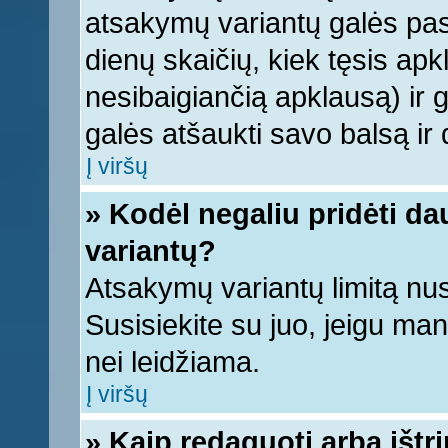
atsakymų variantų galės pasi
dienų skaičių, kiek tęsis apk
nesibaigiančią apklausą) ir ga
galės atšaukti savo balsą ir 
Į viršų
» Kodėl negaliu pridėti d
variantų?
Atsakymų variantų limitą nus
Susisiekite su juo, jeigu ma
nei leidžiama.
Į viršų
» Kaip redaguoti arba ištr