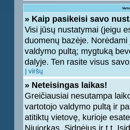
Varto
» Kaip pasikeisi savo nu
Visi jūsų nustatymai (jeigu 
duomenų bazėje. Norėdami ju
valdymo pultą; mygtuką bevei
dalyje. Ten rasite visus sav
Į viršų
» Neteisingas laikas!
Greičiausiai nesutampa laiko 
vartotojo valdymo pultą ir pas
atitiktų vietovę, kurioje esa
Niujorkas, Sidnėjus ir t.t. Įs