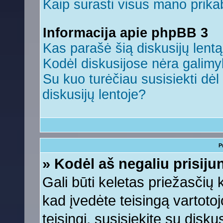
Kaip surasti visus mano prikab
Informacija apie phpBB 3
Kas parašė šią diskusijų lent
Kodėl diskusijose nėra galim
Su kuo turėčiau susisiekti dėl 
diskusijų lentoje?
P
» Kodėl aš negaliu prisiju
Gali būti keletas priežasčių ko
kad įvedėte teisingą vartotojo
teisingi, susisiekite su disku