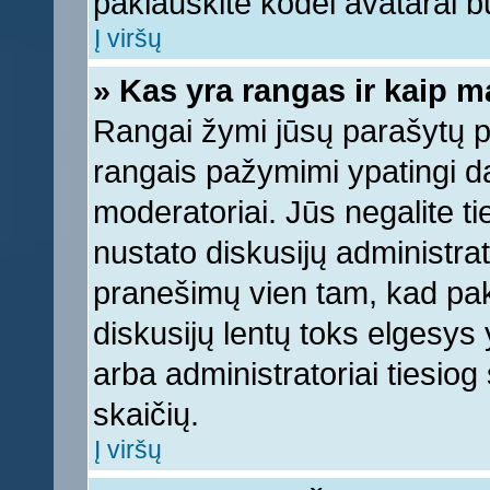
paklauskite kodėl avatarai bu
Į viršų
» Kas yra rangas ir kaip ma
Rangai žymi jūsų parašytų pr
rangais pažymimi ypatingi dal
moderatoriai. Jūs negalite ti
nustato diskusijų administra
pranešimų vien tam, kad pa
diskusijų lentų toks elgesys
arba administratoriai tiesi
skaičių.
Į viršų