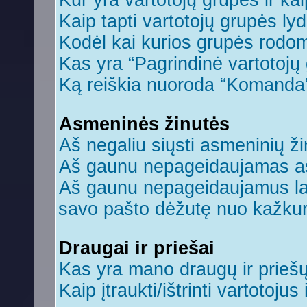
Kur yra vartotojų grupės ir kaip
Kaip tapti vartotojų grupės ly
Kodėl kai kurios grupės rodom
Kas yra “Pagrindinė vartotojų
Ką reiškia nuoroda “Komanda
Asmeninės žinutės
Aš negaliu siųsti asmeninių ži
Aš gaunu nepageidaujamas a
Aš gaunu nepageidaujamus laiš
savo pašto dėžutę nuo kažkuri
Draugai ir priešai
Kas yra mano draugų ir prieš
Kaip įtraukti/ištrinti vartotoju