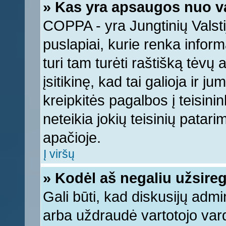
» Kas yra apsaugos nuo v
COPPA - yra Jungtinių Valstij
puslapiai, kurie renka infor
turi tam turėti raštišką tėvų
įsitikinę, kad tai galioja ir 
kreipkitės pagalbos į teisin
neteikia jokių teisinių patari
apačioje.
Į viršų
» Kodėl aš negaliu užsireg
Gali būti, kad diskusijų adm
arba uždraudė vartotojo vard