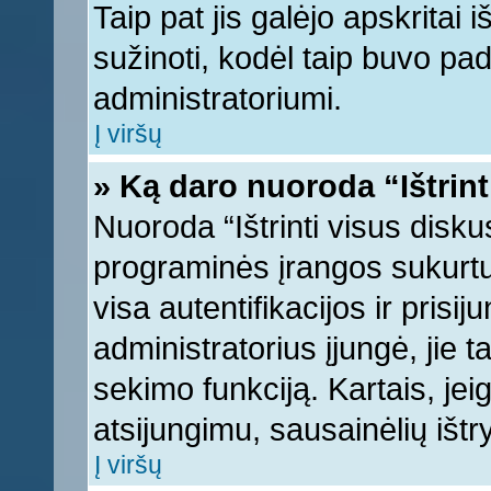
Taip pat jis galėjo apskritai i
sužinoti, kodėl taip buvo pad
administratoriumi.
Į viršų
» Ką daro nuoroda “Ištrint
Nuoroda “Ištrinti visus disku
programinės įrangos sukurt
visa autentifikacijos ir prisi
administratorius įjungė, jie 
sekimo funkciją. Kartais, jei
atsijungimu, sausainėlių ištr
Į viršų