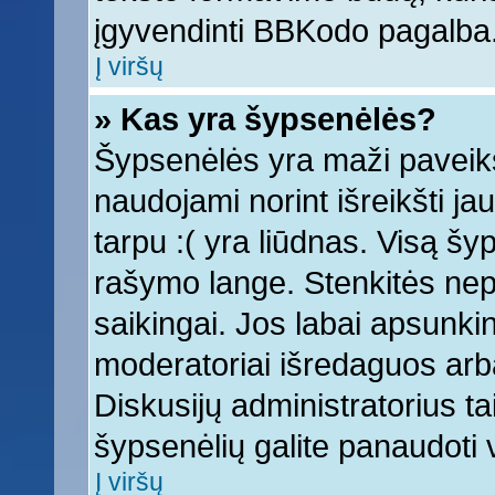
įgyvendinti BBKodo pagalba
Į viršų
» Kas yra šypsenėlės?
Šypsenėlės yra maži paveiks
naudojami norint išreikšti ja
tarpu :( yra liūdnas. Visą š
rašymo lange. Stenkitės nepe
saikingai. Jos labai apsunki
moderatoriai išredaguos arba
Diskusijų administratorius tai
šypsenėlių galite panaudoti
Į viršų