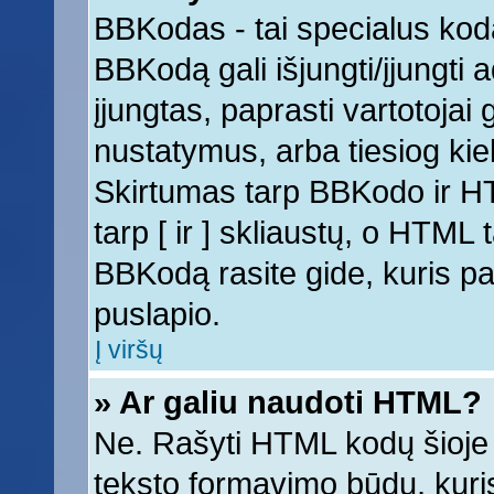
BBKodas - tai specialus kod
BBKodą gali išjungti/įjungti
įjungtas, paprasti vartotojai ga
nustatymus, arba tiesiog k
Skirtumas tarp BBKodo ir 
tarp [ ir ] skliaustų, o HTML
BBKodą rasite gide, kuris 
puslapio.
Į viršų
» Ar galiu naudoti HTML?
Ne. Rašyti HTML kodų šioje 
teksto formavimo būdų, kur