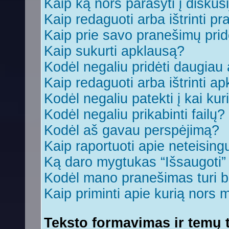
Kaip ką nors parašyti į diskus
Kaip redaguoti arba ištrinti p
Kaip prie savo pranešimų prid
Kaip sukurti apklausą?
Kodėl negaliu pridėti daugia
Kaip redaguoti arba ištrinti a
Kodėl negaliu patekti į kai ku
Kodėl negaliu prikabinti failų?
Kodėl aš gavau perspėjimą?
Kaip raportuoti apie neteisin
Ką daro mygtukas “Išsaugoti
Kodėl mano pranešimas turi bū
Kaip priminti apie kurią nors
Teksto formavimas ir temų t