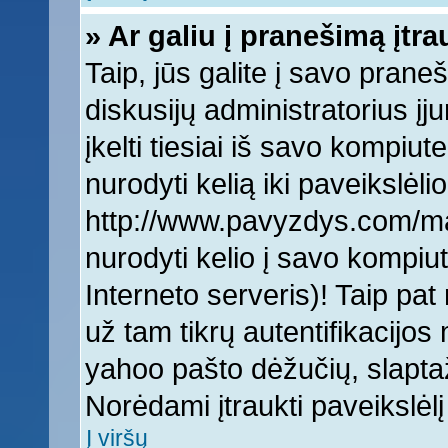
» Ar galiu į pranešimą įtra
Taip, jūs galite į savo praneš
diskusijų administratorius įj
įkelti tiesiai iš savo kompiut
nurodyti kelią iki paveikslėlio
http://www.pavyzdys.com/man
nurodyti kelio į savo kompiute
Interneto serveris)! Taip pat 
už tam tikrų autentifikacijo
yahoo pašto dėžučių, slaptaž
Norėdami įtraukti paveikslė
Į viršų