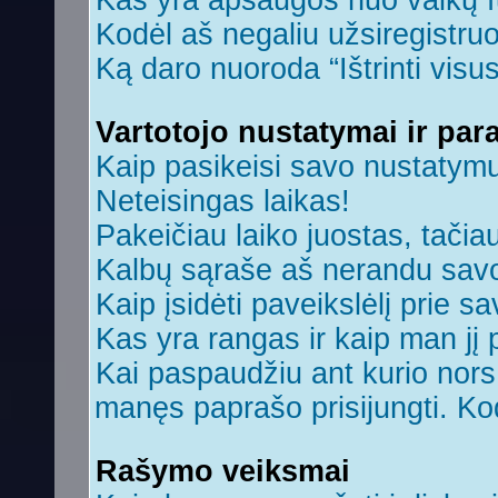
Kas yra apsaugos nuo vaikų 
Kodėl aš negaliu užsiregistruo
Ką daro nuoroda “Ištrinti visu
Vartotojo nustatymai ir par
Kaip pasikeisi savo nustatym
Neteisingas laikas!
Pakeičiau laiko juostas, tačiau
Kalbų sąraše aš nerandu savo
Kaip įsidėti paveikslėlį prie s
Kas yra rangas ir kaip man jį 
Kai paspaudžiu ant kurio nors 
manęs paprašo prisijungti. Ko
Rašymo veiksmai