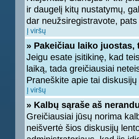
ir daugelį kitų nustatymų, gali
dar neužsiregistravote, pats
Į viršų
» Pakeičiau laiko juostas, 
Jeigu esate įsitikinę, kad tei
laiką, tada greičiausiai nete
Praneškite apie tai diskusijų 
Į viršų
» Kalbų sąraše aš nerandu
Greičiausiai jūsų norima kal
neišvertė šios diskusijų lent