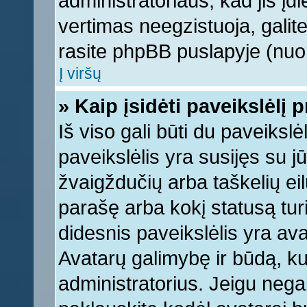
administratoriaus, kad jis įd
vertimas neegzistuoja, galite
rasite phpBB puslapyje (nuor
Į viršų
» Kaip įsidėti paveikslėlį 
Iš viso gali būti du paveikslė
paveikslėlis yra susijęs su j
žvaigždučių arba taškelių eil
parašę arba kokį statusą turi
didesnis paveikslėlis yra ava
Avatarų galimybę ir būdą, kur
administratorius. Jeigu negali