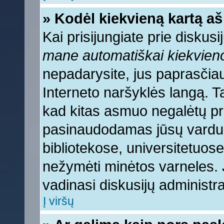
» Kodėl kiekvieną kartą aš 
Kai prisijungiate prie diskus
mane automatiškai kiekvien
nepadarysite, jus paprasčiau
Interneto naršyklės langą. 
kad kitas asmuo negalėtų pri
pasinaudodamas jūsų vardu, 
bibliotekose, universitetuose
nežymėti minėtos varneles.
vadinasi diskusijų administra
Į viršų