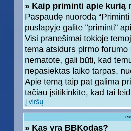
» Kaip priminti apie kuri
Paspaudę nuorodą “Priminti
puslapyje galite "priminti" a
Visi pranešimai tokioje temoj
tema atsidurs pirmo forumo 
nematote, gali būti, kad tem
nepasiektas laiko tarpas, nu
Apie temą taip pat galima prim
tačiau įsitikinkite, kad tai lei
Į viršų
Tek
» Kas yra BBKodas?