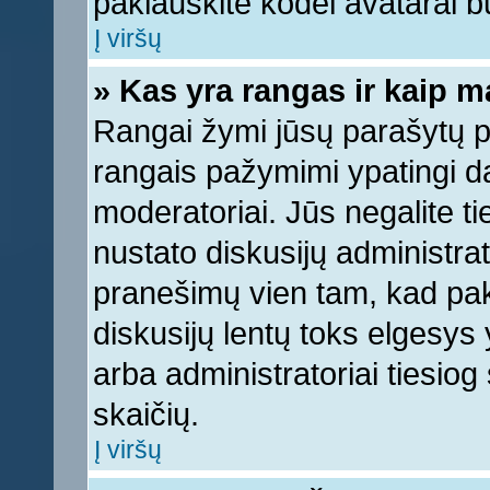
paklauskite kodėl avatarai bu
Į viršų
» Kas yra rangas ir kaip ma
Rangai žymi jūsų parašytų pr
rangais pažymimi ypatingi dal
moderatoriai. Jūs negalite ti
nustato diskusijų administra
pranešimų vien tam, kad pa
diskusijų lentų toks elgesys
arba administratoriai tiesi
skaičių.
Į viršų