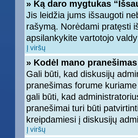
» Ką daro mygtukas “Išsa
Jis leidžia jums išsaugoti ne
rašymą. Norėdami pratęsti 
apsilankykite vartotojo vald
Į viršų
» Kodėl mano pranešimas t
Gali būti, kad diskusijų adm
pranešimas forume kuriame ra
gali būti, kad administratori
pranešimai turi būti patvirti
kreipdamiesi į diskusijų admi
Į viršų