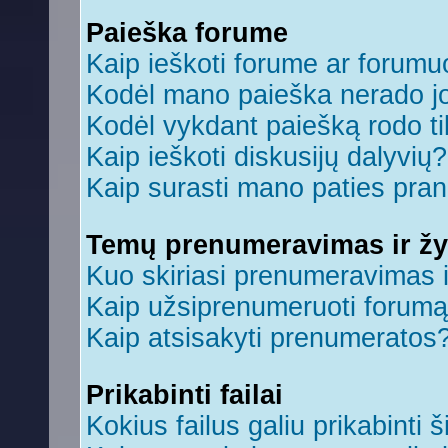
Paieška forume
Kaip ieškoti forume ar forum
Kodėl mano paieška nerado jo
Kodėl vykdant paiešką rodo ti
Kaip ieškoti diskusijų dalyvių?
Kaip surasti mano paties pra
Temų prenumeravimas ir ž
Kuo skiriasi prenumeravimas 
Kaip užsiprenumeruoti forum
Kaip atsisakyti prenumeratos
Prikabinti failai
Kokius failus galiu prikabinti š