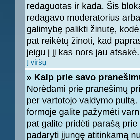
redaguotas ir kada. Šis bl
redagavo moderatorius arba a
galimybę palikti žinutę, kod
pat reikėtų žinoti, kad papras
jeigu į jį kas nors jau atsakė.
Į viršų
» Kaip prie savo pranešim
Norėdami prie pranešimų pridė
per vartotojo valdymo pultą.
formoje galite pažymėti varn
pat galite pridėti parašą pri
padaryti įjungę atitinkamą n