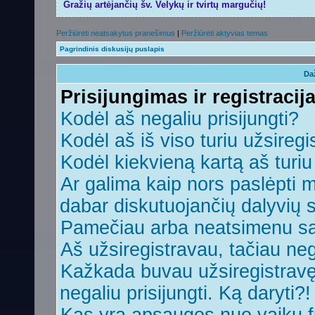
Gražių artėjančių šv. Velykų ir tvirtų margučių!
Peržiūrėti neatsakytus pranešimus
|
Peržiūrėti aktyvias temas
Pagrindinis diskusijų puslapis
Da
Prisijungimas ir registracij
Kodėl aš negaliu prisijungti?
Kodėl aš iš viso turiu užsiregi
Kodėl kiekvieną kartą aš turiu 
Ar galima kaip nors paslėpti 
dabar diskutuojančių dalyvių 
Pamečiau arba neatsimenu sa
Aš užsiregistravau, tačiau nega
Kažkada buvau užsiregistravęs,
negaliu prisijungti. Ką daryti?!