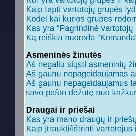
Kur yra vartotojų grupės ir kaip
Kaip tapti vartotojų grupės ly
Kodėl kai kurios grupės rodom
Kas yra “Pagrindinė vartotojų
Ką reiškia nuoroda “Komanda
Asmeninės žinutės
Aš negaliu siųsti asmeninių ži
Aš gaunu nepageidaujamas a
Aš gaunu nepageidaujamus laiš
savo pašto dėžutę nuo kažkuri
Draugai ir priešai
Kas yra mano draugų ir prieš
Kaip įtraukti/ištrinti vartotoju