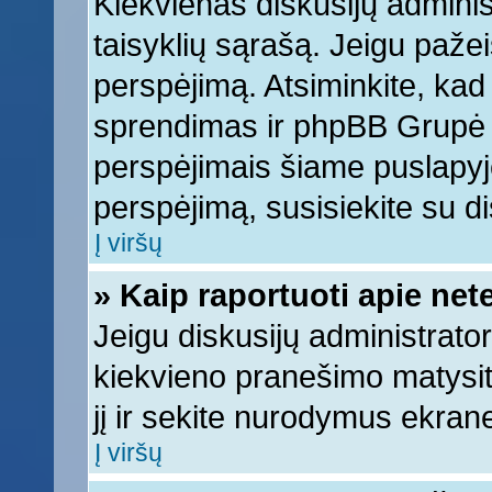
Kiekvienas diskusijų adminis
taisyklių sąrašą. Jeigu pažeis
perspėjimą. Atsiminkite, kad 
sprendimas ir phpBB Grupė 
perspėjimais šiame puslapyje
perspėjimą, susisiekite su di
Į viršų
» Kaip raportuoti apie ne
Jeigu diskusijų administrator
kiekvieno pranešimo matysi
jį ir sekite nurodymus ekran
Į viršų