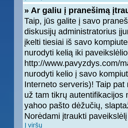
» Ar galiu į pranešimą įtra
Taip, jūs galite į savo praneš
diskusijų administratorius įj
įkelti tiesiai iš savo kompiut
nurodyti kelią iki paveikslėlio
http://www.pavyzdys.com/man
nurodyti kelio į savo kompiute
Interneto serveris)! Taip pat 
už tam tikrų autentifikacijo
yahoo pašto dėžučių, slaptaž
Norėdami įtraukti paveikslė
Į viršų