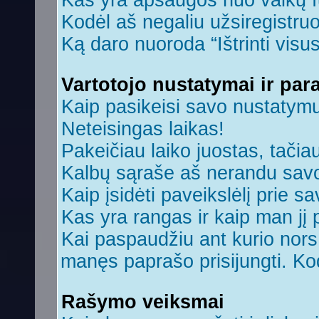
Kas yra apsaugos nuo vaikų 
Kodėl aš negaliu užsiregistruo
Ką daro nuoroda “Ištrinti visu
Vartotojo nustatymai ir par
Kaip pasikeisi savo nustatym
Neteisingas laikas!
Pakeičiau laiko juostas, tačiau
Kalbų sąraše aš nerandu savo
Kaip įsidėti paveikslėlį prie s
Kas yra rangas ir kaip man jį 
Kai paspaudžiu ant kurio nors 
manęs paprašo prisijungti. Ko
Rašymo veiksmai