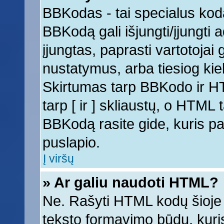
BBKodas - tai specialus kod
BBKodą gali išjungti/įjungti
įjungtas, paprasti vartotojai ga
nustatymus, arba tiesiog k
Skirtumas tarp BBKodo ir 
tarp [ ir ] skliaustų, o HTML
BBKodą rasite gide, kuris 
puslapio.
Į viršų
» Ar galiu naudoti HTML?
Ne. Rašyti HTML kodų šioje 
teksto formavimo būdų, kur