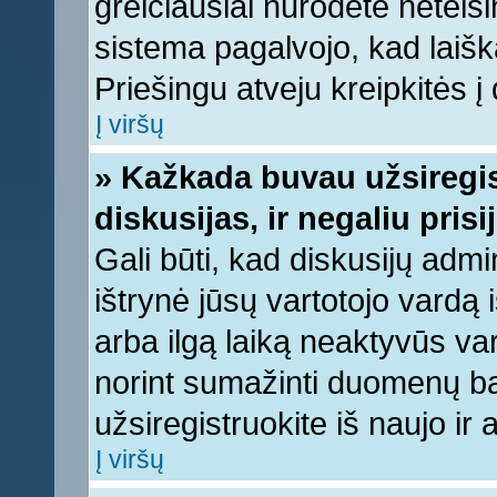
greičiausiai nurodėte neteis
sistema pagalvojo, kad laišk
Priešingu atveju kreipkitės į 
Į viršų
» Kažkada buvau užsiregist
diskusijas, ir negaliu prisi
Gali būti, kad diskusijų admi
ištrynė jūsų vartotojo vardą
arba ilgą laiką neaktyvūs var
norint sumažinti duomenų baz
užsiregistruokite iš naujo ir
Į viršų