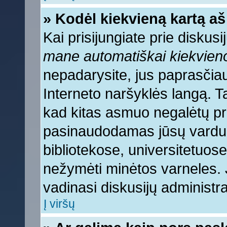
» Kodėl kiekvieną kartą aš 
Kai prisijungiate prie diskus
mane automatiškai kiekvien
nepadarysite, jus paprasčiau
Interneto naršyklės langą. 
kad kitas asmuo negalėtų pri
pasinaudodamas jūsų vardu, 
bibliotekose, universitetuose
nežymėti minėtos varneles.
vadinasi diskusijų administra
Į viršų