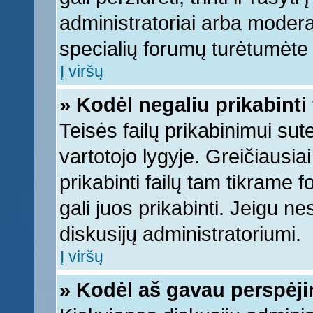
administratoriai arba moderato
specialių forumų turėtumėte k
Į viršų
» Kodėl negaliu prikabinti 
Teisės failų prikabinimui su
vartotojo lygyje. Greičiausia
prikabinti failų tam tikrame 
gali juos prikabinti. Jeigu ne
diskusijų administratoriumi.
Į viršų
» Kodėl aš gavau perspėj