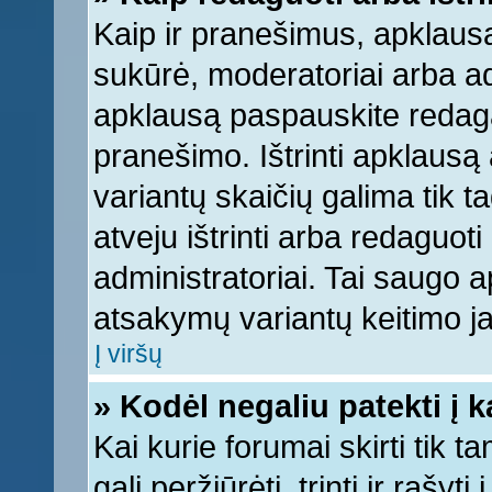
Kaip ir pranešimus, apklausą 
sukūrė, moderatoriai arba ad
apklausą paspauskite redag
pranešimo. Ištrinti apklausą
variantų skaičių galima tik 
atveju ištrinti arba redaguot
administratoriai. Tai saugo
atsakymų variantų keitimo ja
Į viršų
» Kodėl negaliu patekti į 
Kai kurie forumai skirti tik 
gali peržiūrėti, trinti ir raš