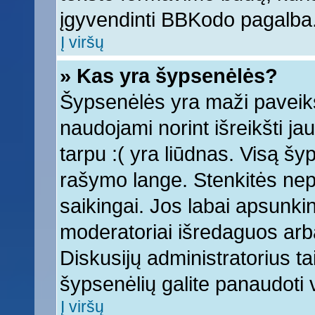
įgyvendinti BBKodo pagalba
Į viršų
» Kas yra šypsenėlės?
Šypsenėlės yra maži paveiks
naudojami norint išreikšti ja
tarpu :( yra liūdnas. Visą š
rašymo lange. Stenkitės nepe
saikingai. Jos labai apsunki
moderatoriai išredaguos arba
Diskusijų administratorius tai
šypsenėlių galite panaudoti
Į viršų