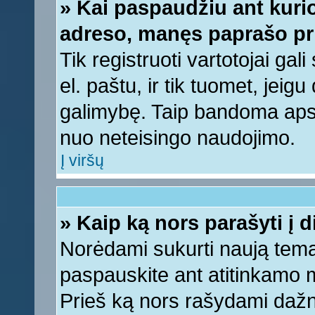
» Kai paspaudžiu ant kurio
adreso, manęs paprašo pri
Tik registruoti vartotojai ga
el. paštu, ir tik tuomet, jeig
galimybę. Taip bandoma apsa
nuo neteisingo naudojimo.
Į viršų
» Kaip ką nors parašyti į 
Norėdami sukurti naują tem
paspauskite ant atitinkamo
Prieš ką nors rašydami dažnia