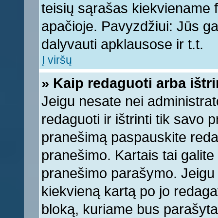
teisių sąrašas kiekviename 
apačioje. Pavyzdžiui: Jūs gal
dalyvauti apklausose ir t.t.
Į viršų
» Kaip redaguoti arba ištr
Jeigu nesate nei administrato
redaguoti ir ištrinti tik sav
pranešimą paspauskite reda
pranešimo. Kartais tai galite 
pranešimo parašymo. Jeigu k
kiekvieną kartą po jo redaga
bloką, kuriame bus parašyta