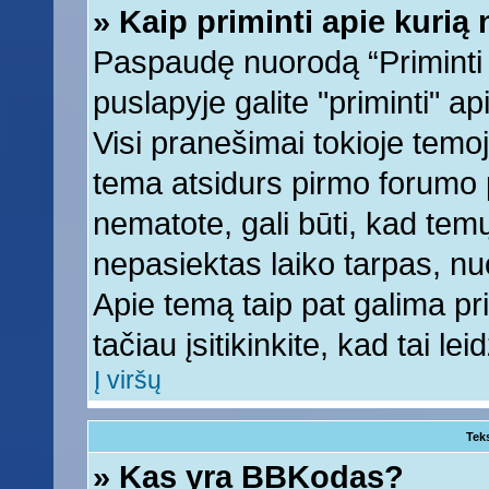
» Kaip priminti apie kuri
Paspaudę nuorodą “Priminti
puslapyje galite "priminti" a
Visi pranešimai tokioje temoj
tema atsidurs pirmo forumo 
nematote, gali būti, kad tem
nepasiektas laiko tarpas, nu
Apie temą taip pat galima prim
tačiau įsitikinkite, kad tai lei
Į viršų
Tek
» Kas yra BBKodas?