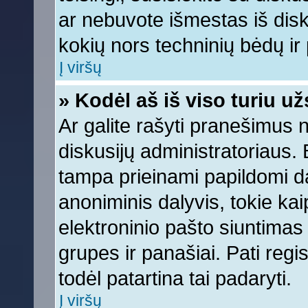
ar nebuvote išmestas iš diskus
kokių nors techninių bėdų ir p
Į viršų
» Kodėl aš iš viso turiu už
Ar galite rašyti pranešimus 
diskusijų administratoriaus. 
tampa prieinami papildomi da
anoniminis dalyvis, tokie kai
elektroninio pašto siuntimas
grupes ir panašiai. Pati regis
todėl patartina tai padaryti.
Į viršų