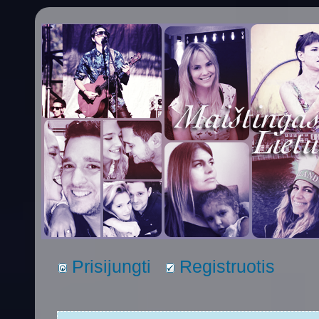
Prisijungti
Registruotis