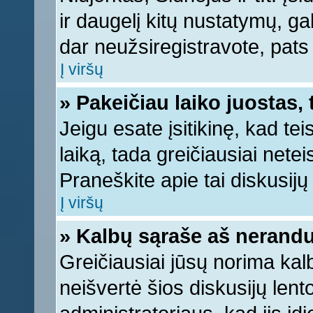
ir daugelį kitų nustatymų, gali
dar neužsiregistravote, pats
Į viršų
» Pakeičiau laiko juostas, 
Jeigu esate įsitikinę, kad tei
laiką, tada greičiausiai nete
Praneškite apie tai diskusijų 
Į viršų
» Kalbų sąraše aš nerandu
Greičiausiai jūsų norima kal
neišvertė šios diskusijų lent