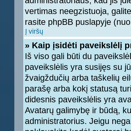
administratoriaus, kad jis įd
vertimas neegzistuoja, galite
rasite phpBB puslapyje (nuor
Į viršų
» Kaip įsidėti paveikslėlį 
Iš viso gali būti du paveikslė
paveikslėlis yra susijęs su j
žvaigždučių arba taškelių eil
parašę arba kokį statusą turi
didesnis paveikslėlis yra ava
Avatarų galimybę ir būdą, kur
administratorius. Jeigu negali