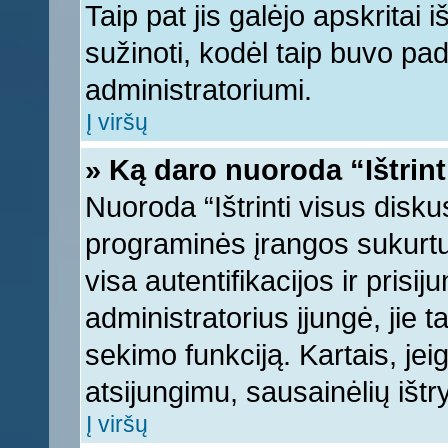
Taip pat jis galėjo apskritai i
sužinoti, kodėl taip buvo pad
administratoriumi.
Į viršų
» Ką daro nuoroda “Ištrint
Nuoroda “Ištrinti visus disku
programinės įrangos sukurt
visa autentifikacijos ir prisi
administratorius įjungė, jie 
sekimo funkciją. Kartais, jei
atsijungimu, sausainėlių ištr
Į viršų