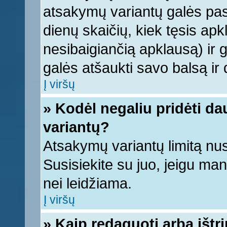
atsakymų variantų galės pasi
dienų skaičių, kiek tęsis apk
nesibaigiančią apklausą) ir ga
galės atšaukti savo balsą ir 
Į viršų
» Kodėl negaliu pridėti d
variantų?
Atsakymų variantų limitą nus
Susisiekite su juo, jeigu ma
nei leidžiama.
Į viršų
» Kaip redaguoti arba ištr