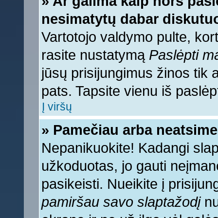
» Ar galima kaip nors pasl
nesimatytų dabar diskutuo
Vartotojo valdymo pulte, kort
rasite nustatymą
Paslėpti 
jūsų prisijungimus žinos tik a
pats. Tapsite vienu iš paslėp
Į viršų
» Pamečiau arba neatsime
Nepanikuokite! Kadangi sla
užkoduotas, jo gauti neįmano
pasikeisti. Nueikite į prisij
pamiršau savo slaptažodį
nu