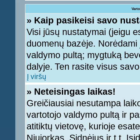
Varto
» Kaip pasikeisi savo nu
Visi jūsų nustatymai (jeigu 
duomenų bazėje. Norėdami ju
valdymo pultą; mygtuką bevei
dalyje. Ten rasite visus sav
Į viršų
» Neteisingas laikas!
Greičiausiai nesutampa laiko 
vartotojo valdymo pultą ir pas
atitiktų vietovę, kurioje esa
Niujorkas, Sidnėjus ir t.t. Įs