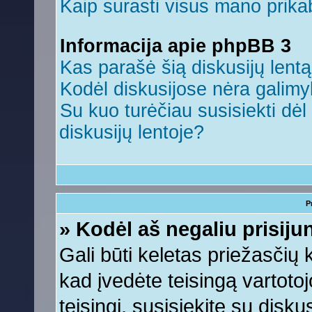
Kaip surasti visus mano prikab
Informacija apie phpBB 3
Kas parašė šią diskusijų lent
Kodėl diskusijose nėra galim
Su kuo turėčiau susisiekti dėl 
diskusijų lentoje?
P
» Kodėl aš negaliu prisiju
Gali būti keletas priežasčių ko
kad įvedėte teisingą vartotojo
teisingi, susisiekite su disku