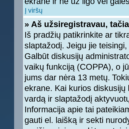
ekrane ir ne už ilgo vėl galėsi
Į viršų
» Aš užsiregistravau, tačia
Iš pradžių patikrinkite ar tikr
slaptažodį. Jeigu jie teisingi,
Galbūt diskusijų administrat
vaikų funkciją (COPPA), o jū
jums dar nėra 13 metų. Tokiu
ekrane. Kai kurios diskusijų 
vardą ir slaptažodį aktyvuotų
Informacija apie tai pateikia
gauti el. laišką ir sekti nur