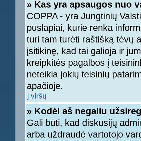
» Kas yra apsaugos nuo v
COPPA - yra Jungtinių Valstij
puslapiai, kurie renka infor
turi tam turėti raštišką tėvų
įsitikinę, kad tai galioja ir 
kreipkitės pagalbos į teisin
neteikia jokių teisinių patari
apačioje.
Į viršų
» Kodėl aš negaliu užsireg
Gali būti, kad diskusijų adm
arba uždraudė vartotojo vard