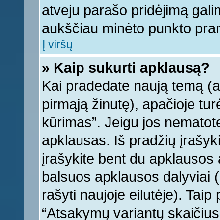
atveju parašo pridėjimą gali
aukščiau minėto punkto pra
Į viršų
» Kaip sukurti apklausą?
Kai pradedate naują temą (
pirmąją žinutę), apačioje tu
kūrimas”. Jeigu jos nematote,
apklausas. Iš pradžių įrašyk
įrašykite bent du apklausos
balsuos apklausos dalyviai (
rašyti naujoje eilutėje). Tai
“Atsakymų variantų skaičius v