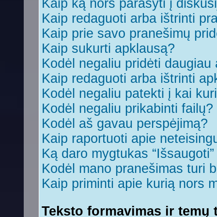
Kaip ką nors parašyti į diskus
Kaip redaguoti arba ištrinti p
Kaip prie savo pranešimų prid
Kaip sukurti apklausą?
Kodėl negaliu pridėti daugia
Kaip redaguoti arba ištrinti a
Kodėl negaliu patekti į kai ku
Kodėl negaliu prikabinti failų?
Kodėl aš gavau perspėjimą?
Kaip raportuoti apie neteisin
Ką daro mygtukas “Išsaugoti
Kodėl mano pranešimas turi bū
Kaip priminti apie kurią nors
Teksto formavimas ir temų t