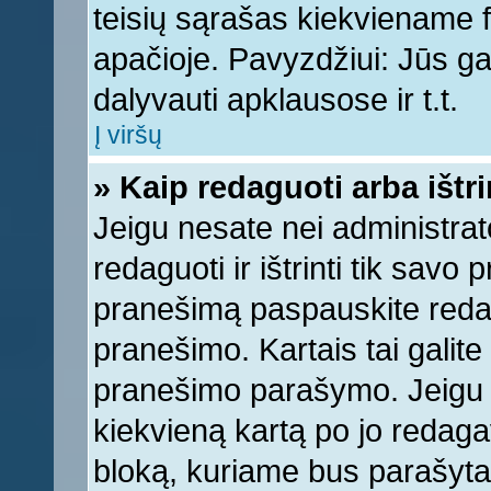
teisių sąrašas kiekviename 
apačioje. Pavyzdžiui: Jūs gal
dalyvauti apklausose ir t.t.
Į viršų
» Kaip redaguoti arba ištr
Jeigu nesate nei administrato
redaguoti ir ištrinti tik sav
pranešimą paspauskite reda
pranešimo. Kartais tai galite 
pranešimo parašymo. Jeigu k
kiekvieną kartą po jo redaga
bloką, kuriame bus parašyta