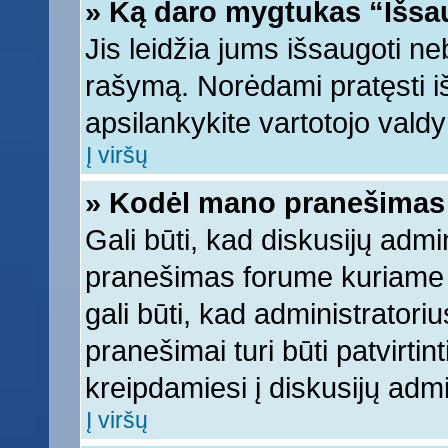
» Ką daro mygtukas “Išsa
Jis leidžia jums išsaugoti ne
rašymą. Norėdami pratęsti 
apsilankykite vartotojo vald
Į viršų
» Kodėl mano pranešimas t
Gali būti, kad diskusijų adm
pranešimas forume kuriame ra
gali būti, kad administratori
pranešimai turi būti patvirti
kreipdamiesi į diskusijų admi
Į viršų