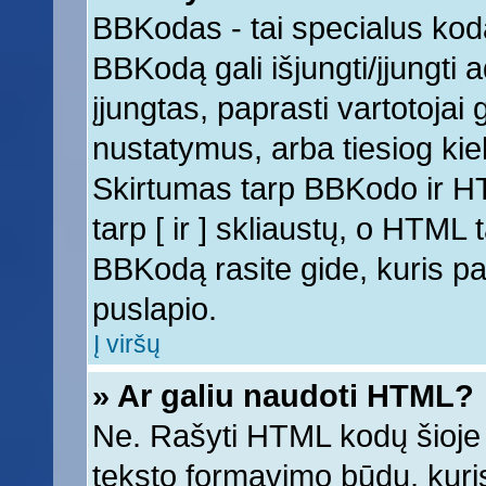
BBKodas - tai specialus kod
BBKodą gali išjungti/įjungti
įjungtas, paprasti vartotojai ga
nustatymus, arba tiesiog k
Skirtumas tarp BBKodo ir 
tarp [ ir ] skliaustų, o HTML
BBKodą rasite gide, kuris 
puslapio.
Į viršų
» Ar galiu naudoti HTML?
Ne. Rašyti HTML kodų šioje 
teksto formavimo būdų, kur