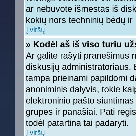
ar nebuvote išmestas iš diskus
kokių nors techninių bėdų ir p
Į viršų
» Kodėl aš iš viso turiu už
Ar galite rašyti pranešimus 
diskusijų administratoriaus. 
tampa prieinami papildomi da
anoniminis dalyvis, tokie kai
elektroninio pašto siuntimas
grupes ir panašiai. Pati regis
todėl patartina tai padaryti.
Į viršų