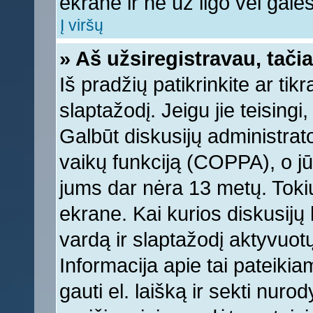
ekrane ir ne už ilgo vėl galėsi
Į viršų
» Aš užsiregistravau, tačia
Iš pradžių patikrinkite ar tikr
slaptažodį. Jeigu jie teisingi,
Galbūt diskusijų administrat
vaikų funkciją (COPPA), o jū
jums dar nėra 13 metų. Tokiu
ekrane. Kai kurios diskusijų 
vardą ir slaptažodį aktyvuotų
Informacija apie tai pateikia
gauti el. laišką ir sekti nur