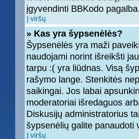
įgyvendinti BBKodo pagalba
Į viršų
» Kas yra šypsenėlės?
Šypsenėlės yra maži paveiks
naudojami norint išreikšti ja
tarpu :( yra liūdnas. Visą š
rašymo lange. Stenkitės nepe
saikingai. Jos labai apsunki
moderatoriai išredaguos arba
Diskusijų administratorius tai
šypsenėlių galite panaudoti
Į viršų