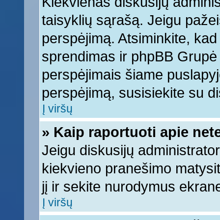
Kiekvienas diskusijų adminis
taisyklių sąrašą. Jeigu pažeis
perspėjimą. Atsiminkite, kad 
sprendimas ir phpBB Grupė 
perspėjimais šiame puslapyje
perspėjimą, susisiekite su di
Į viršų
» Kaip raportuoti apie ne
Jeigu diskusijų administrator
kiekvieno pranešimo matysi
jį ir sekite nurodymus ekran
Į viršų