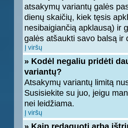
atsakymų variantų galės pasi
dienų skaičių, kiek tęsis apk
nesibaigiančią apklausą) ir ga
galės atšaukti savo balsą ir 
Į viršų
» Kodėl negaliu pridėti d
variantų?
Atsakymų variantų limitą nus
Susisiekite su juo, jeigu ma
nei leidžiama.
Į viršų
» Kaip redaguoti arba ištr