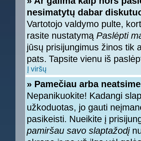
» Ar galima kaip nors pasl
nesimatytų dabar diskutuo
Vartotojo valdymo pulte, kort
rasite nustatymą
Paslėpti 
jūsų prisijungimus žinos tik a
pats. Tapsite vienu iš paslėp
Į viršų
» Pamečiau arba neatsime
Nepanikuokite! Kadangi sla
užkoduotas, jo gauti neįmano
pasikeisti. Nueikite į prisij
pamiršau savo slaptažodį
nu