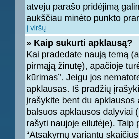
atveju parašo pridėjimą gali
aukščiau minėto punkto pra
Į viršų
» Kaip sukurti apklausą?
Kai pradedate naują temą (
pirmąją žinutę), apačioje tu
kūrimas”. Jeigu jos nematote,
apklausas. Iš pradžių įrašyk
įrašykite bent du apklausos
balsuos apklausos dalyviai (
rašyti naujoje eilutėje). Tai
“Atsakymų variantų skaičius v