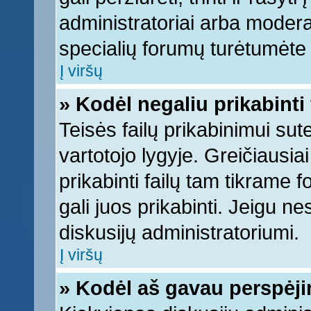
administratoriai arba moderato
specialių forumų turėtumėte k
Į viršų
» Kodėl negaliu prikabinti 
Teisės failų prikabinimui su
vartotojo lygyje. Greičiausia
prikabinti failų tam tikrame 
gali juos prikabinti. Jeigu ne
diskusijų administratoriumi.
Į viršų
» Kodėl aš gavau perspėj