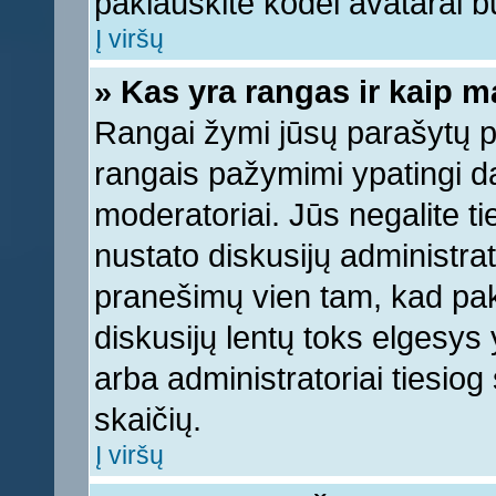
paklauskite kodėl avatarai bu
Į viršų
» Kas yra rangas ir kaip ma
Rangai žymi jūsų parašytų pr
rangais pažymimi ypatingi dal
moderatoriai. Jūs negalite ti
nustato diskusijų administra
pranešimų vien tam, kad pa
diskusijų lentų toks elgesys
arba administratoriai tiesi
skaičių.
Į viršų