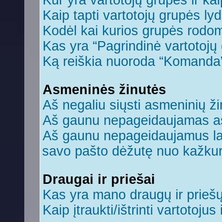
Kur yra vartotojų grupės ir kaip
Kaip tapti vartotojų grupės ly
Kodėl kai kurios grupės rodom
Kas yra “Pagrindinė vartotojų
Ką reiškia nuoroda “Komanda
Asmeninės žinutės
Aš negaliu siųsti asmeninių ži
Aš gaunu nepageidaujamas a
Aš gaunu nepageidaujamus laiš
savo pašto dėžutę nuo kažkuri
Draugai ir priešai
Kas yra mano draugų ir prieš
Kaip įtraukti/ištrinti vartotoju