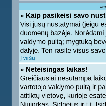
Varto
» Kaip pasikeisi savo nu
Visi jūsų nustatymai (jeigu 
duomenų bazėje. Norėdami ju
valdymo pultą; mygtuką bevei
dalyje. Ten rasite visus sav
Į viršų
» Neteisingas laikas!
Greičiausiai nesutampa laiko 
vartotojo valdymo pultą ir pas
atitiktų vietovę, kurioje esa
Niujorkas, Sidnėjus ir t.t. Įs