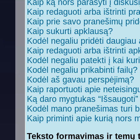
Kaip ką nors parašyti į diskus
Kaip redaguoti arba ištrinti p
Kaip prie savo pranešimų prid
Kaip sukurti apklausą?
Kodėl negaliu pridėti daugia
Kaip redaguoti arba ištrinti a
Kodėl negaliu patekti į kai ku
Kodėl negaliu prikabinti failų?
Kodėl aš gavau perspėjimą?
Kaip raportuoti apie neteisin
Ką daro mygtukas “Išsaugoti
Kodėl mano pranešimas turi bū
Kaip priminti apie kurią nors
Teksto formavimas ir temų t