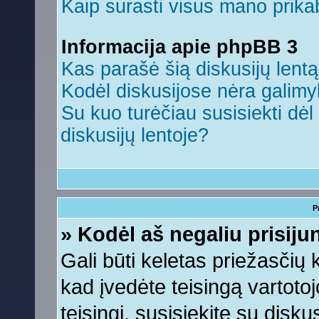
Kaip surasti visus mano prikab
Informacija apie phpBB 3
Kas parašė šią diskusijų lent
Kodėl diskusijose nėra galim
Su kuo turėčiau susisiekti dėl 
diskusijų lentoje?
P
» Kodėl aš negaliu prisiju
Gali būti keletas priežasčių ko
kad įvedėte teisingą vartotojo
teisingi, susisiekite su disku