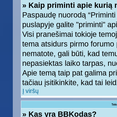
» Kaip priminti apie kuri
Paspaudę nuorodą “Priminti
puslapyje galite "priminti" a
Visi pranešimai tokioje temoj
tema atsidurs pirmo forumo 
nematote, gali būti, kad tem
nepasiektas laiko tarpas, nu
Apie temą taip pat galima prim
tačiau įsitikinkite, kad tai lei
Į viršų
Tek
» Kas yra BBKodas?