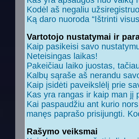
Kas yra apsaugos nuo vaikų 
Kodėl aš negaliu užsiregistruo
Ką daro nuoroda “Ištrinti visu
Vartotojo nustatymai ir par
Kaip pasikeisi savo nustatym
Neteisingas laikas!
Pakeičiau laiko juostas, tačiau
Kalbų sąraše aš nerandu savo
Kaip įsidėti paveikslėlį prie s
Kas yra rangas ir kaip man jį 
Kai paspaudžiu ant kurio nors 
manęs paprašo prisijungti. Ko
Rašymo veiksmai