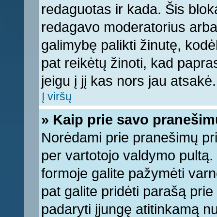
redaguotas ir kada. Šis bl
redagavo moderatorius arba a
galimybę palikti žinutę, kod
pat reikėtų žinoti, kad papras
jeigu į jį kas nors jau atsakė.
Į viršų
» Kaip prie savo pranešim
Norėdami prie pranešimų pridė
per vartotojo valdymo pultą.
formoje galite pažymėti varn
pat galite pridėti parašą pri
padaryti įjungę atitinkamą n