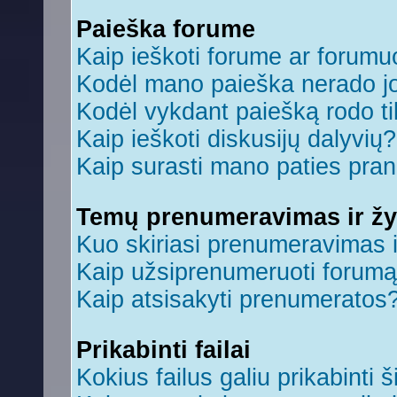
Paieška forume
Kaip ieškoti forume ar forum
Kodėl mano paieška nerado jo
Kodėl vykdant paiešką rodo ti
Kaip ieškoti diskusijų dalyvių?
Kaip surasti mano paties pra
Temų prenumeravimas ir ž
Kuo skiriasi prenumeravimas 
Kaip užsiprenumeruoti forum
Kaip atsisakyti prenumeratos
Prikabinti failai
Kokius failus galiu prikabinti š