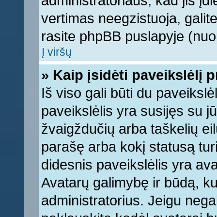
administratoriaus, kad jis įd
vertimas neegzistuoja, galite
rasite phpBB puslapyje (nuor
Į viršų
» Kaip įsidėti paveikslėlį 
Iš viso gali būti du paveikslė
paveikslėlis yra susijęs su j
žvaigždučių arba taškelių eil
parašę arba kokį statusą turi
didesnis paveikslėlis yra ava
Avatarų galimybę ir būdą, kur
administratorius. Jeigu negali