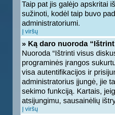
Taip pat jis galėjo apskritai i
sužinoti, kodėl taip buvo pad
administratoriumi.
Į viršų
» Ką daro nuoroda “Ištrint
Nuoroda “Ištrinti visus disku
programinės įrangos sukurt
visa autentifikacijos ir prisi
administratorius įjungė, jie 
sekimo funkciją. Kartais, jei
atsijungimu, sausainėlių ištr
Į viršų