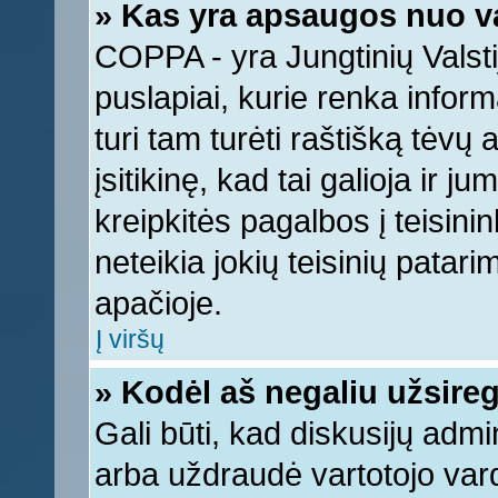
» Kas yra apsaugos nuo v
COPPA - yra Jungtinių Valstij
puslapiai, kurie renka infor
turi tam turėti raštišką tėvų
įsitikinę, kad tai galioja ir 
kreipkitės pagalbos į teisin
neteikia jokių teisinių patari
apačioje.
Į viršų
» Kodėl aš negaliu užsireg
Gali būti, kad diskusijų adm
arba uždraudė vartotojo vard