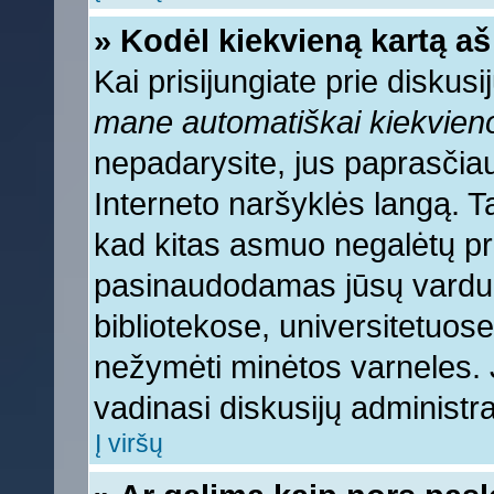
» Kodėl kiekvieną kartą aš 
Kai prisijungiate prie diskus
mane automatiškai kiekvien
nepadarysite, jus paprasčiau
Interneto naršyklės langą. 
kad kitas asmuo negalėtų pri
pasinaudodamas jūsų vardu, 
bibliotekose, universitetuose
nežymėti minėtos varneles.
vadinasi diskusijų administra
Į viršų