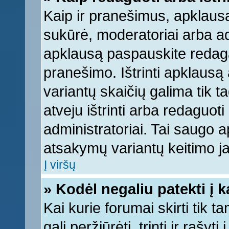
Kaip ir pranešimus, apklausą 
sukūrė, moderatoriai arba ad
apklausą paspauskite redag
pranešimo. Ištrinti apklausą
variantų skaičių galima tik 
atveju ištrinti arba redaguot
administratoriai. Tai saugo
atsakymų variantų keitimo ja
Į viršų
» Kodėl negaliu patekti į 
Kai kurie forumai skirti tik 
gali peržiūrėti, trinti ir raš