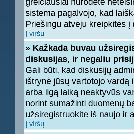
greičiausiai nurodėte neteis
sistema pagalvojo, kad laišk
Priešingu atveju kreipkitės į 
Į viršų
» Kažkada buvau užsiregist
diskusijas, ir negaliu prisi
Gali būti, kad diskusijų admi
ištrynė jūsų vartotojo vardą
arba ilgą laiką neaktyvūs var
norint sumažinti duomenų baz
užsiregistruokite iš naujo ir
Į viršų