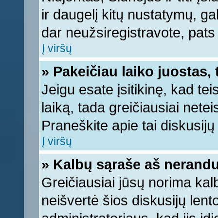
ir daugelį kitų nustatymų, gali
dar neužsiregistravote, pats
Į viršų
» Pakeičiau laiko juostas, 
Jeigu esate įsitikinę, kad tei
laiką, tada greičiausiai nete
Praneškite apie tai diskusijų 
Į viršų
» Kalbų sąraše aš nerandu
Greičiausiai jūsų norima kal
neišvertė šios diskusijų lent