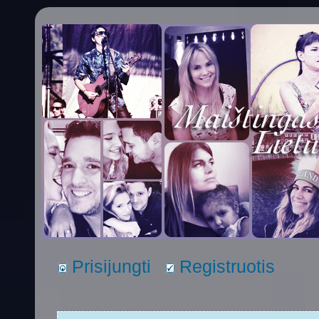
Prisijungti
Registruotis