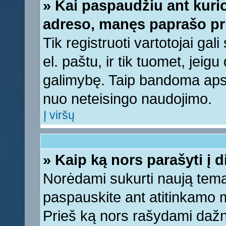
» Kai paspaudžiu ant kurio
adreso, manęs paprašo pri
Tik registruoti vartotojai ga
el. paštu, ir tik tuomet, jeig
galimybę. Taip bandoma apsa
nuo neteisingo naudojimo.
Į viršų
» Kaip ką nors parašyti į 
Norėdami sukurti naują tem
paspauskite ant atitinkamo
Prieš ką nors rašydami dažnia