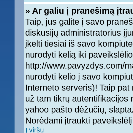
» Ar galiu į pranešimą įtra
Taip, jūs galite į savo praneš
diskusijų administratorius įj
įkelti tiesiai iš savo kompiut
nurodyti kelią iki paveikslėlio
http://www.pavyzdys.com/man
nurodyti kelio į savo kompiute
Interneto serveris)! Taip pat 
už tam tikrų autentifikacijo
yahoo pašto dėžučių, slaptaž
Norėdami įtraukti paveikslė
Į viršų