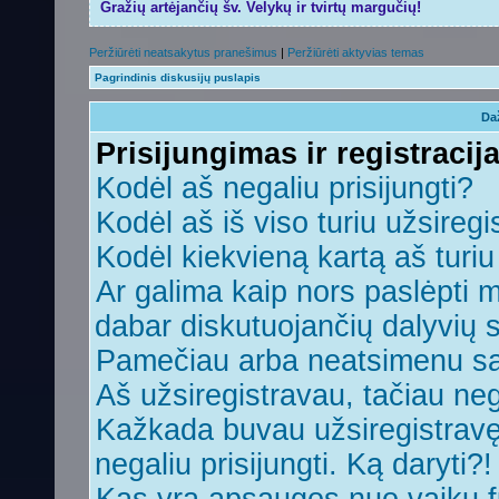
Gražių artėjančių šv. Velykų ir tvirtų margučių!
Peržiūrėti neatsakytus pranešimus
|
Peržiūrėti aktyvias temas
Pagrindinis diskusijų puslapis
Da
Prisijungimas ir registracij
Kodėl aš negaliu prisijungti?
Kodėl aš iš viso turiu užsiregi
Kodėl kiekvieną kartą aš turiu 
Ar galima kaip nors paslėpti 
dabar diskutuojančių dalyvių 
Pamečiau arba neatsimenu sa
Aš užsiregistravau, tačiau nega
Kažkada buvau užsiregistravęs,
negaliu prisijungti. Ką daryti?!