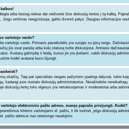
 kalbos!
iegta arba tiesiog niekas dar neišvertė šios diskusijų lentos į tą kalbą. Papra
ą. Jeigu vertimas neegzistuoja, galite išversti patys. Daugiau informacijos ra
avo vartotojo vardo?
šalia vartotojo vardo. Pirmasis paveikslėlis yra susijęs su jūsų rangu. Dažniaus
inučių jūs esat parašę arba kokį statusą turite diskusijose. Antrasis dažniausia
alus. Avatarų galimybę ir būdą, kuriuo jie yra įkeliami, valdo diskusijų adminis
uskite kodėl avatarai buvo išjungti.
pasikeisti?
ų skaičių. Taip pat specialiais rangais pažymimi ypatingi dalyviai, tokie kaip 
angų, kadangi juos nustato diskusijų administratorius. Nerašinėkite nereikaling
 diskusijų lentų toks elgesys yra netoleruojamas ir moderatoriai arba adminis
 vartotojo elektroninio pašto adreso, manęs paprašo prisijungti. Kodėl?
ti pranešimus kitiems vartotojams el. paštu, ir tik tuomet, jeigu diskusijų admin
el. pašto adresus nuo neteisingo naudojimo.