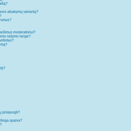
rašą?
ausos atsakymų variantų?
?
forumus?
anešimus moderatoriui?
ešimo rašymo lange?
irtintas?
temą?
ėlį?
ų prisijungti?
rtinga spalva?
”?