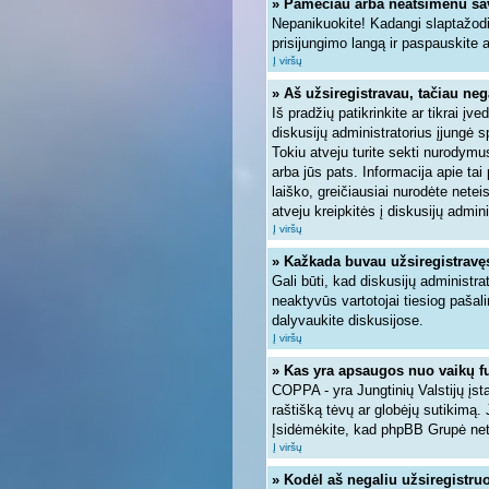
» Pamečiau arba neatsimenu sa
Nepanikuokite! Kadangi slaptažodi
prisijungimo langą ir paspauskite 
Į viršų
» Aš užsiregistravau, tačiau nega
Iš pradžių patikrinkite ar tikrai įve
diskusijų administratorius įjungė 
Tokiu atveju turite sekti nurodymus
arba jūs pats. Informacija apie tai
laiško, greičiausiai nurodėte nete
atveju kreipkitės į diskusijų admini
Į viršų
» Kažkada buvau užsiregistravęs, 
Gali būti, kad diskusijų administra
neaktyvūs vartotojai tiesiog pašal
dalyvaukite diskusijose.
Į viršų
» Kas yra apsaugos nuo vaikų f
COPPA - yra Jungtinių Valstijų įsta
raštišką tėvų ar globėjų sutikimą. 
Įsidėmėkite, kad phpBB Grupė neteik
Į viršų
» Kodėl aš negaliu užsiregistruo