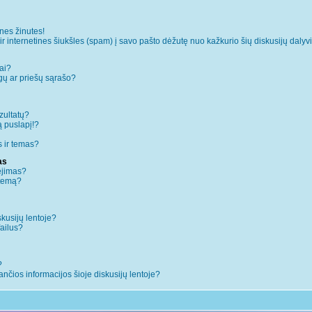
es žinutes!
internetines šiukšles (spam) į savo pašto dėžutę nuo kažkurio šių diskusijų dalyvi
ai?
augų ar priešų sąrašo?
zultatų?
ą puslapį!?
 ir temas?
as
ėjimas?
 temą?
skusijų lentoje?
failus?
?
iančios informacijos šioje diskusijų lentoje?