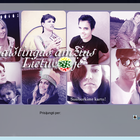
Prisijungti per:
p