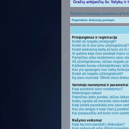
Gražių artėjančių šv. Velykų ir 
Peržiūrėti neatsakytus pranešimus
|
Perži
Pagrindinis diskusijų puslapis
Prisijungimas ir registracija
Kodėl aš negaliu prisijungti?
Kodėl aš iš viso turiu užsiregistruoti?
Kodėl kiekvieną kartą aš turiu vis iš 
Ar galima kaip nors paslėpti mano va
Pamečiau arba neatsimenu savo sla
Aš užsiregistravau, tačiau negaliu pri
Kažkada buvau užsiregistravęs, tačiau
Kas yra apsaugos nuo vaikų funkci
Kodėl aš negaliu užsiregistruoti?
Ką daro nuoroda “Ištrinti visus disku
Vartotojo nustatymai ir parametrai
Kaip pasikeisi savo nustatymus?
Neteisingas laikas!
Pakeičiau laiko juostas, tačiau laikas
Kalbų sąraše aš nerandu savo kalbo
Kaip įsidėti paveikslėlį prie savo var
Kas yra rangas ir kaip man jį pasikei
Kai paspaudžiu ant kurio nors vartot
Rašymo veiksmai
Kaip ką nors parašyti į diskusijas?
Kaip redaguoti arba ištrinti praneši