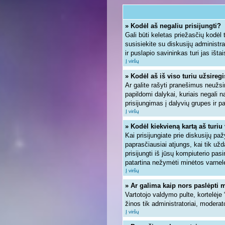
» Kodėl aš negaliu prisijungti?
Gali būti keletas priežasčių kodėl ta
susisiekite su diskusijų administra
ir puslapio savininkas turi jas ištai
Į viršų
» Kodėl aš iš viso turiu užsiregi
Ar galite rašyti pranešimus neužsi
papildomi dalykai, kuriais negali n
prisijungimas į dalyvių grupes ir pa
Į viršų
» Kodėl kiekvieną kartą aš turiu 
Kai prisijungiate prie diskusijų pa
paprasčiausiai atjungs, kai tik u
prisijungti iš jūsų kompiuterio pa
patartina nežymėti minėtos varnel
Į viršų
» Ar galima kaip nors paslėpti 
Vartotojo valdymo pulte, kortelėje
žinos tik administratoriai, moderato
Į viršų