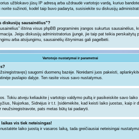
torius užblokavo jūsų IP adresą arba uždraudė vartotojo vardą, kuriuo bandote u
gu norite sužinoti, kodėl taip buvo padaryta, susisiekite su diskusijų administrat
us diskusijų sausainėlius”?
sausainėlius” ištrina visus phpBB programinės įrangos sukurtus sausainėlius,
ormacija. Jeigu diskusijų administratorius įjungė, jie taip pat teikia perskaityt
jungimu arba atsijungimu, sausainėlių ištrynimas gali pagelbėti.
Vartotojo nustatymai ir parametrai
us?
 užsiregistravęs) saugomi duomenų bazėje. Norėdami juos pakeisti, aplankykite
tinėje puslapio dalyje. Ten rasite visus savo nustatymus.
s. Tokiu atveju keliaukite į vartotojo valdymo pultą ir pasikeiskite savo laiko j
ius, Niujorkas, Sidnėjus ir t.t. Įsidėmėkite, kad keisti laiko juostas, kaip ir d
dar neužsiregistravote, pats metas būtų tai padaryti.
 laikas vis tiek neteisingas!
i nustatėte laiko juostą ir vasaros laiką, tada greičiausiai neteisingai nustatym