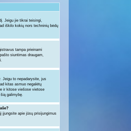
 Jeigu jie tikrai teisingi,
kad iškilo kokių nors techninių bėdų
egistravus tampa prieinami
io pašto siuntimas draugam,
i.
u
. Jeigu to nepadarysite, jus
kad kitas asmuo negalėtų
e ir kitose viešose vietose
 šią galimybę.
raše?
jį įjungsite apie jūsų prisijungimus