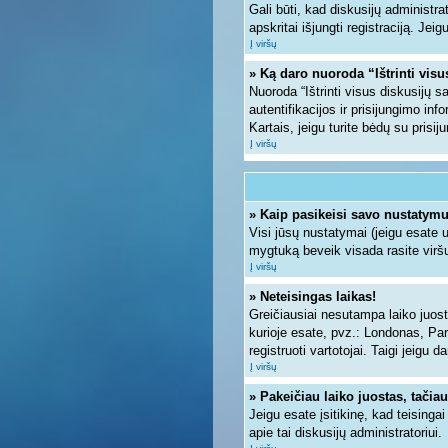
Gali būti, kad diskusijų administra
apskritai išjungti registraciją. Jei
Į viršų
» Ką daro nuoroda “Ištrinti vis
Nuoroda “Ištrinti visus diskusijų 
autentifikacijos ir prisijungimo inf
Kartais, jeigu turite bėdų su prisi
Į viršų
» Kaip pasikeisi savo nustatym
Visi jūsų nustatymai (jeigu esate
mygtuką beveik visada rasite viršu
Į viršų
» Neteisingas laikas!
Greičiausiai nesutampa laiko juosto
kurioje esate, pvz.: Londonas, Paryž
registruoti vartotojai. Taigi jeigu 
Į viršų
» Pakeičiau laiko juostas, tačiau
Jeigu esate įsitikinę, kad teisinga
apie tai diskusijų administratoriui.