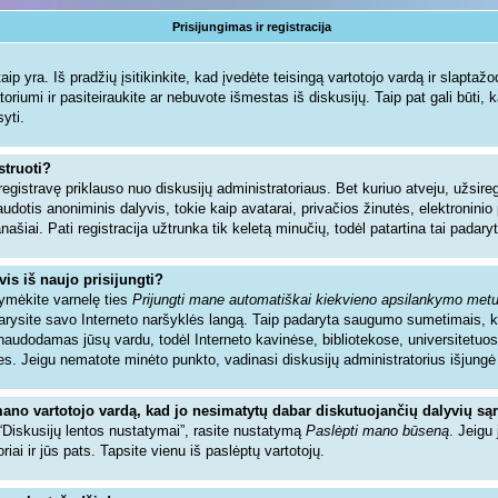
Prisijungimas ir registracija
ip yra. Iš pradžių įsitikinkite, kad įvedėte teisingą vartotojo vardą ir slaptažodį.
toriumi ir pasiteiraukite ar nebuvote išmestas iš diskusijų. Taip pat gali būti, 
syti.
struoti?
registravę priklauso nuo diskusijų administratoriaus. Bet kuriuo atveju, užsir
audotis anoniminis dalyvis, tokie kaip avatarai, privačios žinutės, elektronin
našiai. Pati registracija užtrunka tik keletą minučių, todėl patartina tai padaryt
vis iš naujo prisijungti?
žymėkite varnelę ties
Prijungti mane automatiškai kiekvieno apsilankymo met
ždarysite savo Interneto naršyklės langą. Taip padaryta saugumo sumetimais, 
sinaudodamas jūsų vardu, todėl Interneto kavinėse, bibliotekose, universitetuos
es. Jeigu nematote minėto punkto, vadinasi diskusijų administratorius išjungė
mano vartotojo vardą, kad jo nesimatytų dabar diskutuojančių dalyvių są
 “Diskusijų lentos nustatymai”, rasite nustatymą
Paslėpti mano būseną
. Jeigu 
riai ir jūs pats. Tapsite vienu iš paslėptų vartotojų.