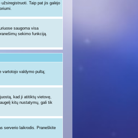
žsiregistruoti. Taip pat jis galėjo
oriumi.
 kuriuose saugoma visa
ų pranešimų sekimo funkciją.
 vartotojo valdymo pultą;
uostą, kad ji atitiktų vietovę,
augelį kitų nustatymų, gali tik
as serverio laikrodis. Praneškite