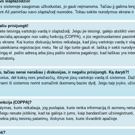
vo slaptažodžio!
s sistemoje saugomas užkoduotas, jo gauti neįmanoma. Tačiau jį galima lengva
ant
Aš pamiršau savo slaptažodį
nuorodos. Toliau sekite nurodymus ekrane ir ne
liu prisijungti!
dėte teisingą vartotojo vardą ir slaptažodį. Jeigu jie teisingi, galėjo atsitikti vi
specialią apsaugos nuo vaikų funkciją (COPPA), o jūs registruodamiesi pasiri
 ekrane. Kai kurios diskusijų lentos reikalauja, kad jūsų vartotojo vardą ir sl
 pateikiama registracijos metu. Ne už ilgo turite gauti el. laišką ir sekti nurod
isingą el. pašto adresą arba jūsų pašto sistema pagalvojo, kad laiškas yra inte
stratorių.
tačiau senai nerašiau į diskusijas, ir negaliu prisijungti. Ką daryti?!
torius, dėl kokių nors priežasčių, ištrynė jūsų vartotojo vardą iš sistemos. Da
inami iš sistemos norint sumažinti duomenų bazės dydį. Jeigu taip įvyko, užsir
unkcija (COPPA)?
tymas, kuris reikalauja, jog puslapiai, kurie renka informaciją iš asmenų netur
Jeigu nesate įsitikinę, kad tai galioja ir jums, kaip bandančiam užsiregistruoti,
ia jokių teisinių patarimų, išskyrus tuos, kurie išvardinti apačioje.
ti?