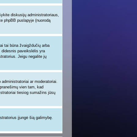
šykite diskusijų administratoriaus,
site phpBB puslapyje (nuorodą
iai tai būna žvaigždučių arba
i didesnis paveikslėlis yra
tratorius. Jeigu negalite jų
administratoriai ar moderatoriai.
ų pranešimų vien tam, kad
tratoriai tiesiog sumažins jūsų
istratorius įjungė šią galimybę.