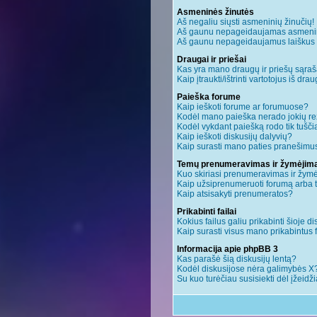
Asmeninės žinutės
Aš negaliu siųsti asmeninių žinučių!
Aš gaunu nepageidaujamas asmenin
Aš gaunu nepageidaujamus laiškus ir 
Draugai ir priešai
Kas yra mano draugų ir priešų sąraš
Kaip įtraukti/ištrinti vartotojus iš dr
Paieška forume
Kaip ieškoti forume ar forumuose?
Kodėl mano paieška nerado jokių re
Kodėl vykdant paiešką rodo tik tušči
Kaip ieškoti diskusijų dalyvių?
Kaip surasti mano paties pranešimus
Temų prenumeravimas ir žymėjim
Kuo skiriasi prenumeravimas ir žym
Kaip užsiprenumeruoti forumą arba
Kaip atsisakyti prenumeratos?
Prikabinti failai
Kokius failus galiu prikabinti šioje di
Kaip surasti visus mano prikabintus 
Informacija apie phpBB 3
Kas parašė šią diskusijų lentą?
Kodėl diskusijose nėra galimybės X
Su kuo turėčiau susisiekti dėl įžeidž