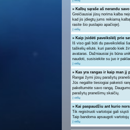
Į viršų
» Kalbų sąraše aš nerandu savo
Greičiausiai jūsų norima kalba neįd
kad jis įdiegtų jums reikiamą kalb
rasite šio puslapio apačioje).
Į viršų
» Kaip įsidėti paveikslėlį prie s
Iš viso gali būti du paveikslėliai 
taškelių eilutė, kuri parodo kiek ž
avataras. Dažniausiai jis būna unik
naudoti, susisiekite su juo ir pakla
Į viršų
» Kas yra rangas ir kaip man jį 
Rangai žymi jūsų parašytų pranešim
Jūs negalite tiesiogiai pakeisti r
pakeltumėte savo rangą. Daugumoje
parašytų pranešimų skaičių.
Į viršų
» Kai paspaudžiu ant kurio nors
Tik registruoti vartotojai gali siųs
Taip bandoma apsaugoti vartotojų 
Į viršų