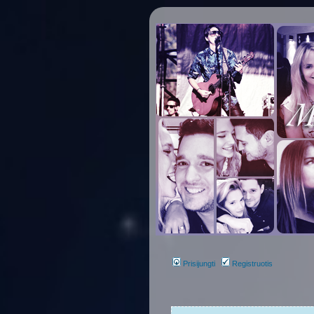
Prisijungti
Registruotis