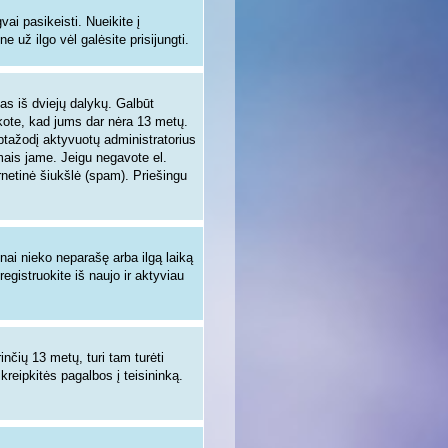
i pasikeisti. Nueikite į
 už ilgo vėl galėsite prisijungti.
enas iš dviejų dalykų. Galbūt
nkote, kad jums dar nėra 13 metų.
aptažodį aktyvuotų administratorius
ymais jame. Jeigu negavote el.
rnetinė šiukšlė (spam). Priešingu
žnai nieko neparašę arba ilgą laiką
egistruokite iš naujo ir aktyviau
inčių 13 metų, turi tam turėti
 kreipkitės pagalbos į teisininką.