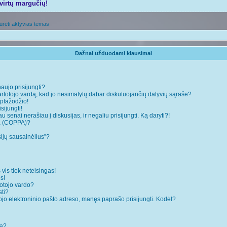
tvirtų margučių!
ūrėti aktyvias temas
Dažnai užduodami klausimai
naujo prisijungti?
rtotojo vardą, kad jo nesimatytų dabar diskutuojančių dalyvių sąraše?
ptažodžio!
sijungti!
 senai nerašiau į diskusijas, ir negaliu prisijungti. Ką daryti?!
ja (COPPA)?
sijų sausainėlius”?
 vis tiek neteisingas!
s!
totojo vardo?
sti?
ojo elektroninio pašto adreso, manęs paprašo prisijungti. Kodėl?
mą?