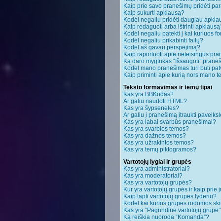
Kaip prie savo pranešimų pridėti pa
Kaip sukurti apklausą?
Kodėl negaliu pridėti daugiau apkl
Kaip redaguoti arba ištrinti apklausą
Kodėl negaliu patekti į kai kuriuos 
Kodėl negaliu prikabinti failų?
Kodėl aš gavau perspėjimą?
Kaip raportuoti apie neteisingus pr
Ką daro mygtukas “Išsaugoti” pran
Kodėl mano pranešimas turi būti patv
Kaip priminti apie kurią nors mano 
Teksto formavimas ir temų tipai
Kas yra BBKodas?
Ar galiu naudoti HTML?
Kas yra šypsenėlės?
Ar galiu į pranešimą įtraukti paveiksl
Kas yra labai svarbūs pranešimai?
Kas yra svarbios temos?
Kas yra dažnos temos?
Kas yra užrakintos temos?
Kas yra temų piktogramos?
Vartotojų lygiai ir grupės
Kas yra administratoriai?
Kas yra moderatoriai?
Kas yra vartotojų grupės?
Kur yra vartotojų grupės ir kaip prie j
Kaip tapti vartotojų grupės lyderiu?
Kodėl kai kurios grupės rodomos ski
Kas yra “Pagrindinė vartotojų grupė
Ką reiškia nuoroda “Komanda”?