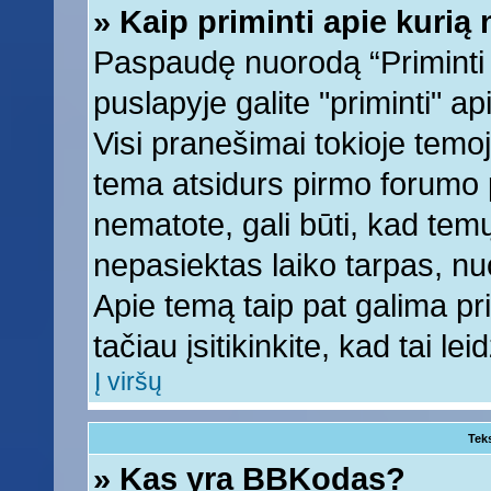
» Kaip priminti apie kuri
Paspaudę nuorodą “Priminti
puslapyje galite "priminti" a
Visi pranešimai tokioje temoj
tema atsidurs pirmo forumo 
nematote, gali būti, kad tem
nepasiektas laiko tarpas, nu
Apie temą taip pat galima prim
tačiau įsitikinkite, kad tai lei
Į viršų
Tek
» Kas yra BBKodas?