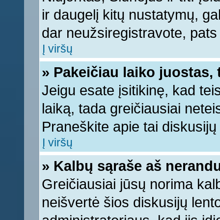
ir daugelį kitų nustatymų, gali
dar neužsiregistravote, pats
Į viršų
» Pakeičiau laiko juostas, 
Jeigu esate įsitikinę, kad tei
laiką, tada greičiausiai nete
Praneškite apie tai diskusijų 
Į viršų
» Kalbų sąraše aš nerandu
Greičiausiai jūsų norima kal
neišvertė šios diskusijų lent