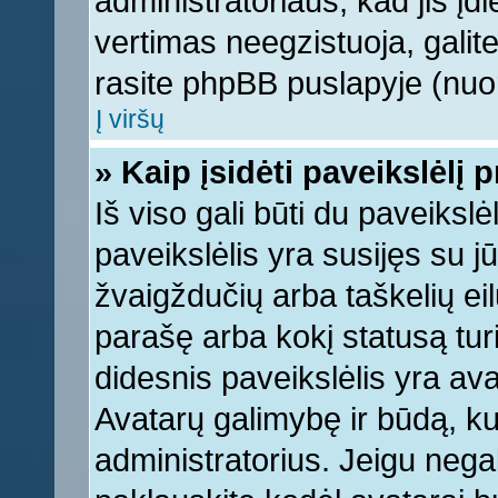
administratoriaus, kad jis įd
vertimas neegzistuoja, galite
rasite phpBB puslapyje (nuor
Į viršų
» Kaip įsidėti paveikslėlį 
Iš viso gali būti du paveikslė
paveikslėlis yra susijęs su j
žvaigždučių arba taškelių eil
parašę arba kokį statusą turi
didesnis paveikslėlis yra ava
Avatarų galimybę ir būdą, kur
administratorius. Jeigu negali