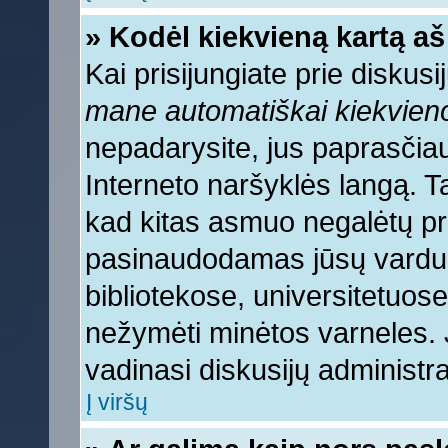
» Kodėl kiekvieną kartą aš 
Kai prisijungiate prie diskus
mane automatiškai kiekvien
nepadarysite, jus paprasčiau
Interneto naršyklės langą. 
kad kitas asmuo negalėtų pri
pasinaudodamas jūsų vardu, 
bibliotekose, universitetuose
nežymėti minėtos varneles.
vadinasi diskusijų administra
Į viršų