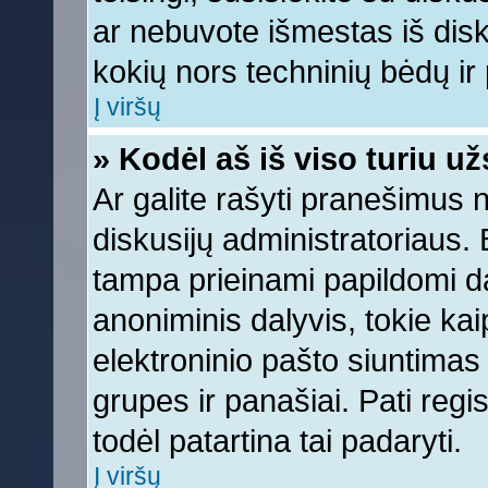
ar nebuvote išmestas iš diskus
kokių nors techninių bėdų ir p
Į viršų
» Kodėl aš iš viso turiu už
Ar galite rašyti pranešimus 
diskusijų administratoriaus. 
tampa prieinami papildomi da
anoniminis dalyvis, tokie kai
elektroninio pašto siuntimas
grupes ir panašiai. Pati regis
todėl patartina tai padaryti.
Į viršų