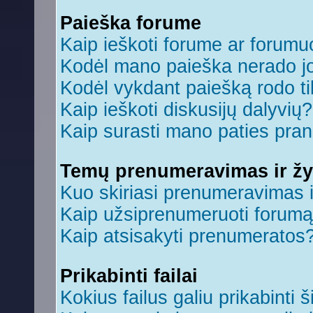
Paieška forume
Kaip ieškoti forume ar forum
Kodėl mano paieška nerado jo
Kodėl vykdant paiešką rodo ti
Kaip ieškoti diskusijų dalyvių?
Kaip surasti mano paties pra
Temų prenumeravimas ir ž
Kuo skiriasi prenumeravimas 
Kaip užsiprenumeruoti forum
Kaip atsisakyti prenumeratos
Prikabinti failai
Kokius failus galiu prikabinti š