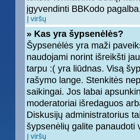
įgyvendinti BBKodo pagalba
Į viršų
» Kas yra šypsenėlės?
Šypsenėlės yra maži paveiks
naudojami norint išreikšti ja
tarpu :( yra liūdnas. Visą š
rašymo lange. Stenkitės nepe
saikingai. Jos labai apsunki
moderatoriai išredaguos arba
Diskusijų administratorius tai
šypsenėlių galite panaudoti
Į viršų