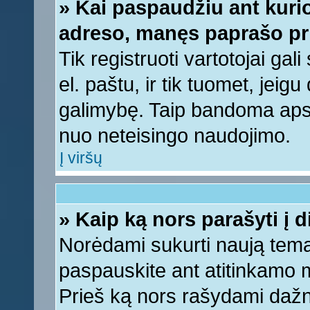
» Kai paspaudžiu ant kurio
adreso, manęs paprašo pri
Tik registruoti vartotojai ga
el. paštu, ir tik tuomet, jeig
galimybę. Taip bandoma apsa
nuo neteisingo naudojimo.
Į viršų
» Kaip ką nors parašyti į 
Norėdami sukurti naują tem
paspauskite ant atitinkamo
Prieš ką nors rašydami dažnia