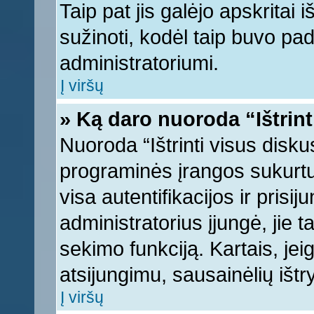
Taip pat jis galėjo apskritai i
sužinoti, kodėl taip buvo pad
administratoriumi.
Į viršų
» Ką daro nuoroda “Ištrint
Nuoroda “Ištrinti visus disku
programinės įrangos sukurt
visa autentifikacijos ir prisi
administratorius įjungė, jie 
sekimo funkciją. Kartais, jei
atsijungimu, sausainėlių ištr
Į viršų