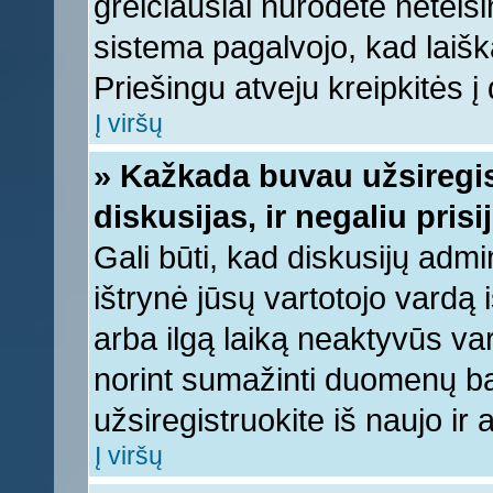
greičiausiai nurodėte neteis
sistema pagalvojo, kad laišk
Priešingu atveju kreipkitės į 
Į viršų
» Kažkada buvau užsiregist
diskusijas, ir negaliu prisi
Gali būti, kad diskusijų admi
ištrynė jūsų vartotojo vardą
arba ilgą laiką neaktyvūs var
norint sumažinti duomenų baz
užsiregistruokite iš naujo ir
Į viršų