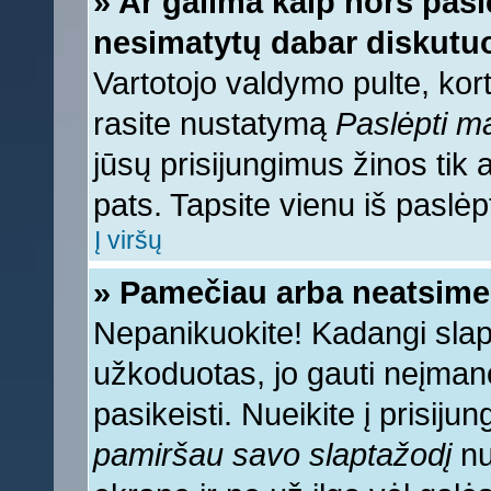
» Ar galima kaip nors pasl
nesimatytų dabar diskutuo
Vartotojo valdymo pulte, kort
rasite nustatymą
Paslėpti 
jūsų prisijungimus žinos tik a
pats. Tapsite vienu iš paslėp
Į viršų
» Pamečiau arba neatsime
Nepanikuokite! Kadangi sla
užkoduotas, jo gauti neįmano
pasikeisti. Nueikite į prisij
pamiršau savo slaptažodį
nu