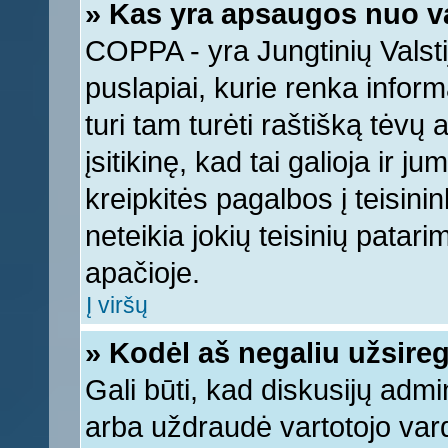
» Kas yra apsaugos nuo v
COPPA - yra Jungtinių Valstij
puslapiai, kurie renka infor
turi tam turėti raštišką tėvų
įsitikinę, kad tai galioja ir 
kreipkitės pagalbos į teisin
neteikia jokių teisinių patari
apačioje.
Į viršų
» Kodėl aš negaliu užsireg
Gali būti, kad diskusijų adm
arba uždraudė vartotojo vard