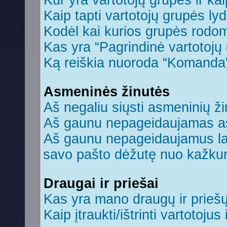
Kur yra vartotojų grupės ir kaip
Kaip tapti vartotojų grupės ly
Kodėl kai kurios grupės rodom
Kas yra “Pagrindinė vartotojų
Ką reiškia nuoroda “Komanda
Asmeninės žinutės
Aš negaliu siųsti asmeninių ži
Aš gaunu nepageidaujamas a
Aš gaunu nepageidaujamus laiš
savo pašto dėžutę nuo kažkuri
Draugai ir priešai
Kas yra mano draugų ir prieš
Kaip įtraukti/ištrinti vartotoju