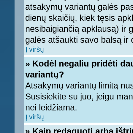
atsakymų variantų galės pasi
dienų skaičių, kiek tęsis apk
nesibaigiančią apklausą) ir ga
galės atšaukti savo balsą ir 
Į viršų
» Kodėl negaliu pridėti d
variantų?
Atsakymų variantų limitą nus
Susisiekite su juo, jeigu ma
nei leidžiama.
Į viršų
» Kaip redaguoti arba ištr