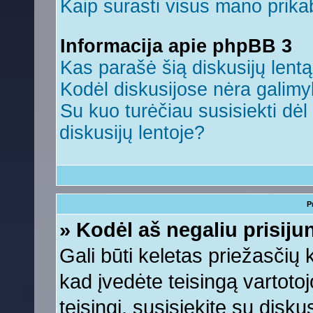
Kaip surasti visus mano prikab
Informacija apie phpBB 3
Kas parašė šią diskusijų lent
Kodėl diskusijose nėra galim
Su kuo turėčiau susisiekti dėl 
diskusijų lentoje?
P
» Kodėl aš negaliu prisiju
Gali būti keletas priežasčių ko
kad įvedėte teisingą vartotojo
teisingi, susisiekite su disku