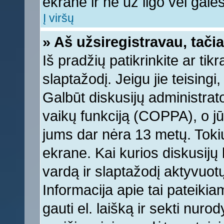
ekrane ir ne už ilgo vėl galėsi
Į viršų
» Aš užsiregistravau, tačia
Iš pradžių patikrinkite ar tikr
slaptažodį. Jeigu jie teisingi,
Galbūt diskusijų administrat
vaikų funkciją (COPPA), o jū
jums dar nėra 13 metų. Tokiu
ekrane. Kai kurios diskusijų 
vardą ir slaptažodį aktyvuotų
Informacija apie tai pateikia
gauti el. laišką ir sekti nur