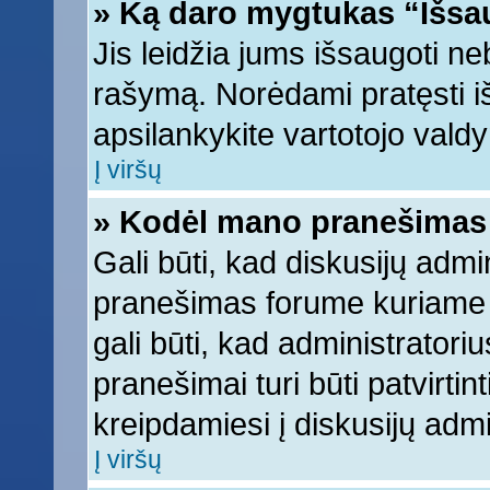
» Ką daro mygtukas “Išsa
Jis leidžia jums išsaugoti ne
rašymą. Norėdami pratęsti 
apsilankykite vartotojo vald
Į viršų
» Kodėl mano pranešimas t
Gali būti, kad diskusijų adm
pranešimas forume kuriame ra
gali būti, kad administratori
pranešimai turi būti patvirti
kreipdamiesi į diskusijų admi
Į viršų