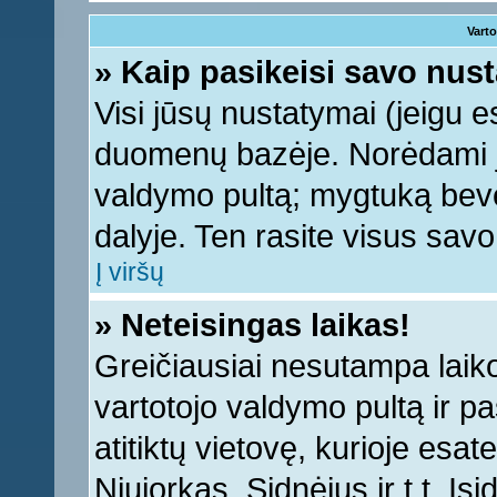
Varto
» Kaip pasikeisi savo nu
Visi jūsų nustatymai (jeigu 
duomenų bazėje. Norėdami ju
valdymo pultą; mygtuką bevei
dalyje. Ten rasite visus sav
Į viršų
» Neteisingas laikas!
Greičiausiai nesutampa laiko 
vartotojo valdymo pultą ir pas
atitiktų vietovę, kurioje esa
Niujorkas, Sidnėjus ir t.t. Įs