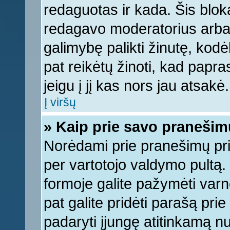
redaguotas ir kada. Šis bl
redagavo moderatorius arba a
galimybę palikti žinutę, kod
pat reikėtų žinoti, kad papras
jeigu į jį kas nors jau atsakė.
Į viršų
» Kaip prie savo pranešim
Norėdami prie pranešimų pridė
per vartotojo valdymo pultą.
formoje galite pažymėti varn
pat galite pridėti parašą pri
padaryti įjungę atitinkamą n