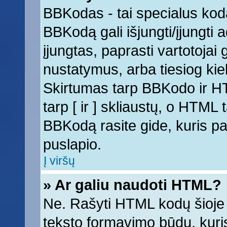
BBKodas - tai specialus kod
BBKodą gali išjungti/įjungti
įjungtas, paprasti vartotojai ga
nustatymus, arba tiesiog k
Skirtumas tarp BBKodo ir 
tarp [ ir ] skliaustų, o HTML
BBKodą rasite gide, kuris 
puslapio.
Į viršų
» Ar galiu naudoti HTML?
Ne. Rašyti HTML kodų šioje 
teksto formavimo būdų, kur