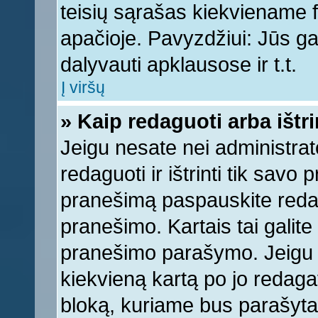
teisių sąrašas kiekviename 
apačioje. Pavyzdžiui: Jūs gal
dalyvauti apklausose ir t.t.
Į viršų
» Kaip redaguoti arba ištr
Jeigu nesate nei administrato
redaguoti ir ištrinti tik sav
pranešimą paspauskite reda
pranešimo. Kartais tai galite 
pranešimo parašymo. Jeigu k
kiekvieną kartą po jo redaga
bloką, kuriame bus parašyta