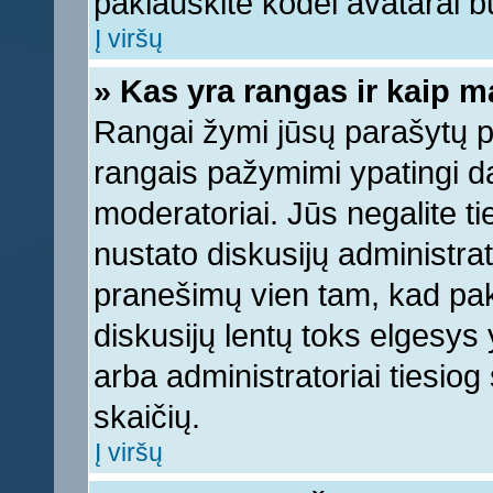
paklauskite kodėl avatarai bu
Į viršų
» Kas yra rangas ir kaip ma
Rangai žymi jūsų parašytų pr
rangais pažymimi ypatingi dal
moderatoriai. Jūs negalite ti
nustato diskusijų administra
pranešimų vien tam, kad pa
diskusijų lentų toks elgesys
arba administratoriai tiesi
skaičių.
Į viršų