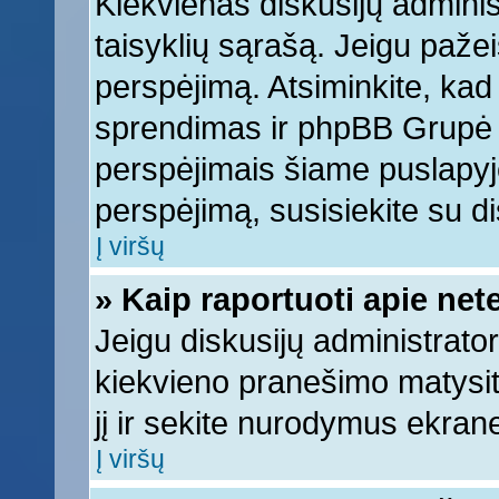
Kiekvienas diskusijų adminis
taisyklių sąrašą. Jeigu pažeis
perspėjimą. Atsiminkite, kad 
sprendimas ir phpBB Grupė 
perspėjimais šiame puslapyje
perspėjimą, susisiekite su di
Į viršų
» Kaip raportuoti apie ne
Jeigu diskusijų administrator
kiekvieno pranešimo matysi
jį ir sekite nurodymus ekran
Į viršų