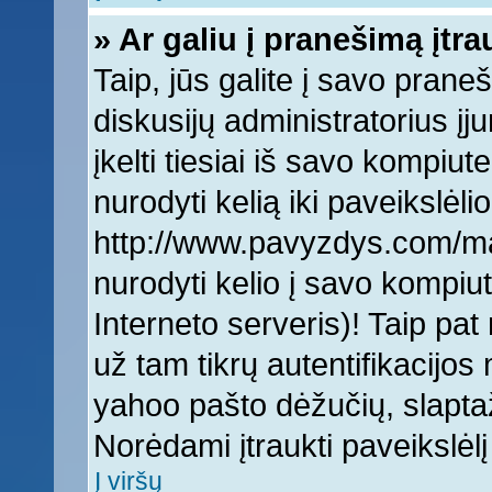
» Ar galiu į pranešimą įtra
Taip, jūs galite į savo praneš
diskusijų administratorius įj
įkelti tiesiai iš savo kompiut
nurodyti kelią iki paveikslėlio
http://www.pavyzdys.com/man
nurodyti kelio į savo kompiute
Interneto serveris)! Taip pat 
už tam tikrų autentifikacijo
yahoo pašto dėžučių, slaptaž
Norėdami įtraukti paveikslė
Į viršų