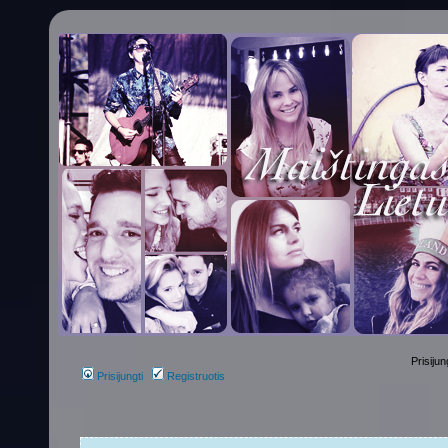
Prisijun
Prisijungti
Registruotis