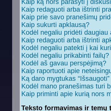
Kaip ką nors parašyti į diskus
Kaip redaguoti arba ištrinti p
Kaip prie savo pranešimų prid
Kaip sukurti apklausą?
Kodėl negaliu pridėti daugia
Kaip redaguoti arba ištrinti a
Kodėl negaliu patekti į kai ku
Kodėl negaliu prikabinti failų?
Kodėl aš gavau perspėjimą?
Kaip raportuoti apie neteisin
Ką daro mygtukas “Išsaugoti
Kodėl mano pranešimas turi bū
Kaip priminti apie kurią nors
Teksto formavimas ir temų t