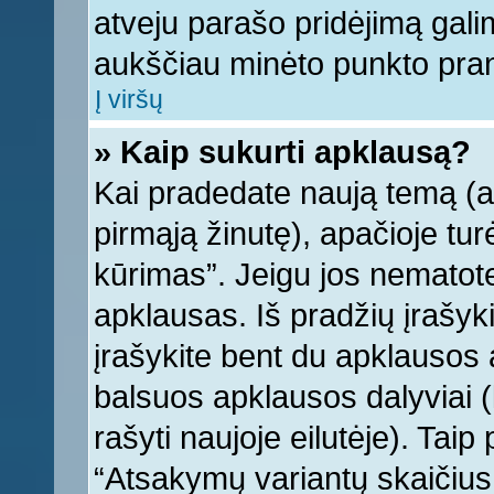
atveju parašo pridėjimą gali
aukščiau minėto punkto pra
Į viršų
» Kaip sukurti apklausą?
Kai pradedate naują temą (
pirmąją žinutę), apačioje tu
kūrimas”. Jeigu jos nematote,
apklausas. Iš pradžių įrašyk
įrašykite bent du apklausos
balsuos apklausos dalyviai (
rašyti naujoje eilutėje). Tai
“Atsakymų variantų skaičius v