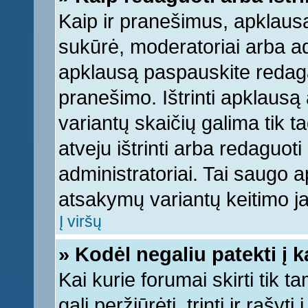
Kaip ir pranešimus, apklausą 
sukūrė, moderatoriai arba ad
apklausą paspauskite redag
pranešimo. Ištrinti apklausą
variantų skaičių galima tik 
atveju ištrinti arba redaguot
administratoriai. Tai saugo
atsakymų variantų keitimo ja
Į viršų
» Kodėl negaliu patekti į 
Kai kurie forumai skirti tik 
gali peržiūrėti, trinti ir raš