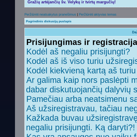
Gražių artėjančių šv. Velykų ir tvirtų margučių!
Peržiūrėti neatsakytus pranešimus
|
Peržiūrėti aktyvias temas
Pagrindinis diskusijų puslapis
Da
Prisijungimas ir registracij
Kodėl aš negaliu prisijungti?
Kodėl aš iš viso turiu užsiregi
Kodėl kiekvieną kartą aš turiu 
Ar galima kaip nors paslėpti 
dabar diskutuojančių dalyvių 
Pamečiau arba neatsimenu sa
Aš užsiregistravau, tačiau nega
Kažkada buvau užsiregistravęs,
negaliu prisijungti. Ką daryti?!