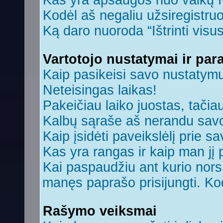
Kas yra apsaugos nuo vaikų 
Kodėl aš negaliu užsiregistruo
Ką daro nuoroda “Ištrinti visu
Vartotojo nustatymai ir par
Kaip pasikeisi savo nustatym
Neteisingas laikas!
Pakeičiau laiko juostas, tačiau
Kalbų sąraše aš nerandu savo
Kaip įsidėti paveikslėlį prie s
Kas yra rangas ir kaip man jį 
Kai paspaudžiu ant kurio nors 
manęs paprašo prisijungti. Ko
Rašymo veiksmai