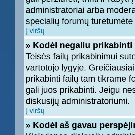
administratoriai arba moderato
specialių forumų turėtumėte k
Į viršų
» Kodėl negaliu prikabinti 
Teisės failų prikabinimui su
vartotojo lygyje. Greičiausia
prikabinti failų tam tikrame 
gali juos prikabinti. Jeigu ne
diskusijų administratoriumi.
Į viršų
» Kodėl aš gavau perspėj