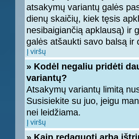
atsakymų variantų galės pasi
dienų skaičių, kiek tęsis apk
nesibaigiančią apklausą) ir ga
galės atšaukti savo balsą ir 
Į viršų
» Kodėl negaliu pridėti d
variantų?
Atsakymų variantų limitą nus
Susisiekite su juo, jeigu ma
nei leidžiama.
Į viršų
» Kaip redaguoti arba ištr