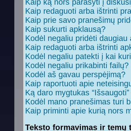
Kaip ką nors parašyti į diskus
Kaip redaguoti arba ištrinti p
Kaip prie savo pranešimų prid
Kaip sukurti apklausą?
Kodėl negaliu pridėti daugia
Kaip redaguoti arba ištrinti a
Kodėl negaliu patekti į kai ku
Kodėl negaliu prikabinti failų?
Kodėl aš gavau perspėjimą?
Kaip raportuoti apie neteisin
Ką daro mygtukas “Išsaugoti
Kodėl mano pranešimas turi bū
Kaip priminti apie kurią nors
Teksto formavimas ir temų t