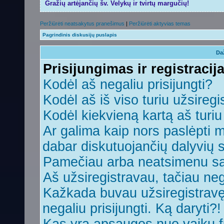
Gražių artėjančių šv. Velykų ir tvirtų margučių!
Peržiūrėti neatsakytus pranešimus
|
Peržiūrėti aktyvias temas
Pagrindinis diskusijų puslapis
Da
Prisijungimas ir registracij
Kodėl aš negaliu prisijungti?
Kodėl aš iš viso turiu užsiregi
Kodėl kiekvieną kartą aš turiu 
Ar galima kaip nors paslėpti 
dabar diskutuojančių dalyvių 
Pamečiau arba neatsimenu sa
Aš užsiregistravau, tačiau nega
Kažkada buvau užsiregistravęs,
negaliu prisijungti. Ką daryti?!