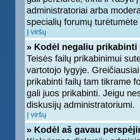
administratoriai arba moderato
specialių forumų turėtumėte k
Į viršų
» Kodėl negaliu prikabinti 
Teisės failų prikabinimui su
vartotojo lygyje. Greičiausia
prikabinti failų tam tikrame 
gali juos prikabinti. Jeigu ne
diskusijų administratoriumi.
Į viršų
» Kodėl aš gavau perspėj