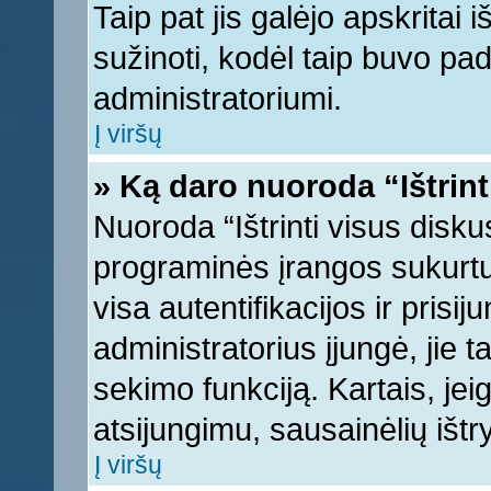
Taip pat jis galėjo apskritai i
sužinoti, kodėl taip buvo pad
administratoriumi.
Į viršų
» Ką daro nuoroda “Ištrint
Nuoroda “Ištrinti visus disku
programinės įrangos sukurt
visa autentifikacijos ir prisi
administratorius įjungė, jie 
sekimo funkciją. Kartais, jei
atsijungimu, sausainėlių ištr
Į viršų