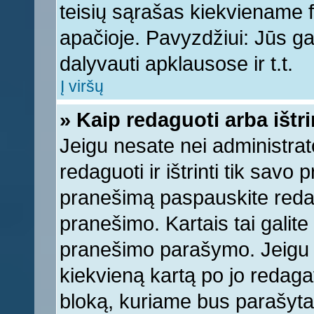
teisių sąrašas kiekviename 
apačioje. Pavyzdžiui: Jūs gal
dalyvauti apklausose ir t.t.
Į viršų
» Kaip redaguoti arba ištr
Jeigu nesate nei administrato
redaguoti ir ištrinti tik sav
pranešimą paspauskite reda
pranešimo. Kartais tai galite 
pranešimo parašymo. Jeigu k
kiekvieną kartą po jo redaga
bloką, kuriame bus parašyta