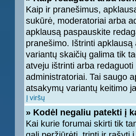
Kaip ir pranešimus, apklausą 
sukūrė, moderatoriai arba ad
apklausą paspauskite redag
pranešimo. Ištrinti apklausą
variantų skaičių galima tik 
atveju ištrinti arba redaguot
administratoriai. Tai saugo
atsakymų variantų keitimo ja
Į viršų
» Kodėl negaliu patekti į 
Kai kurie forumai skirti tik 
gali peržiūrėti, trinti ir raš