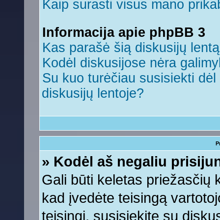
Kaip surasti visus mano prikab
Informacija apie phpBB 3
Kas parašė šią diskusijų lent
Kodėl diskusijose nėra galim
Su kuo turėčiau susisiekti dėl 
diskusijų lentoje?
P
» Kodėl aš negaliu prisiju
Gali būti keletas priežasčių ko
kad įvedėte teisingą vartotojo
teisingi, susisiekite su disku