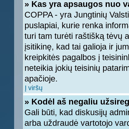
» Kas yra apsaugos nuo v
COPPA - yra Jungtinių Valstij
puslapiai, kurie renka infor
turi tam turėti raštišką tėvų
įsitikinę, kad tai galioja ir 
kreipkitės pagalbos į teisin
neteikia jokių teisinių patari
apačioje.
Į viršų
» Kodėl aš negaliu užsireg
Gali būti, kad diskusijų adm
arba uždraudė vartotojo vard