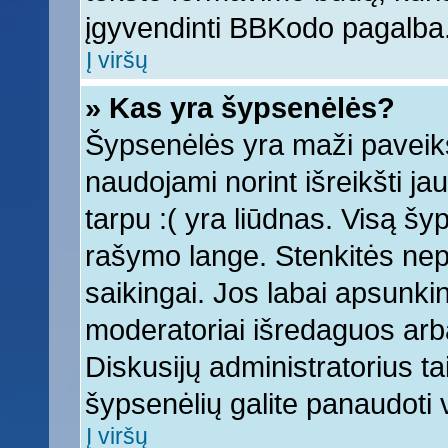
įgyvendinti BBKodo pagalba
Į viršų
» Kas yra šypsenėlės?
Šypsenėlės yra maži paveiks
naudojami norint išreikšti ja
tarpu :( yra liūdnas. Visą š
rašymo lange. Stenkitės nepe
saikingai. Jos labai apsunki
moderatoriai išredaguos arba
Diskusijų administratorius tai
šypsenėlių galite panaudoti
Į viršų