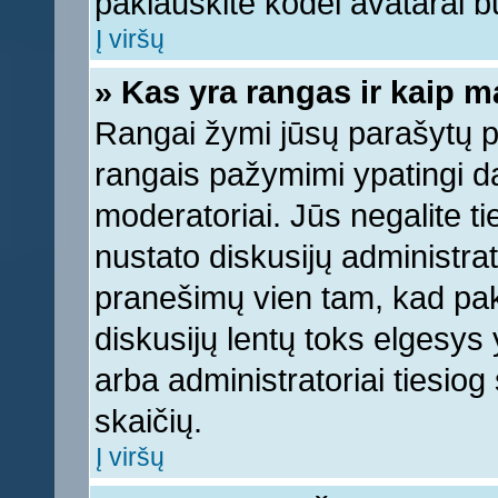
paklauskite kodėl avatarai bu
Į viršų
» Kas yra rangas ir kaip ma
Rangai žymi jūsų parašytų pr
rangais pažymimi ypatingi dal
moderatoriai. Jūs negalite ti
nustato diskusijų administra
pranešimų vien tam, kad pa
diskusijų lentų toks elgesys
arba administratoriai tiesi
skaičių.
Į viršų