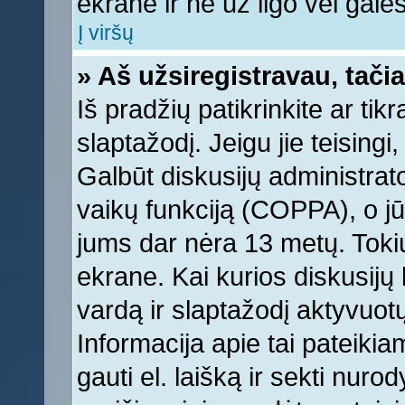
ekrane ir ne už ilgo vėl galėsi
Į viršų
» Aš užsiregistravau, tačia
Iš pradžių patikrinkite ar tikr
slaptažodį. Jeigu jie teisingi,
Galbūt diskusijų administrat
vaikų funkciją (COPPA), o jū
jums dar nėra 13 metų. Tokiu
ekrane. Kai kurios diskusijų 
vardą ir slaptažodį aktyvuotų
Informacija apie tai pateikia
gauti el. laišką ir sekti nur