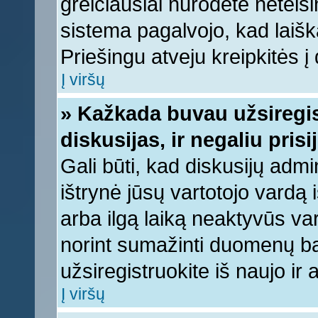
greičiausiai nurodėte neteis
sistema pagalvojo, kad laišk
Priešingu atveju kreipkitės į 
Į viršų
» Kažkada buvau užsiregist
diskusijas, ir negaliu prisi
Gali būti, kad diskusijų admi
ištrynė jūsų vartotojo vardą
arba ilgą laiką neaktyvūs var
norint sumažinti duomenų baz
užsiregistruokite iš naujo ir
Į viršų