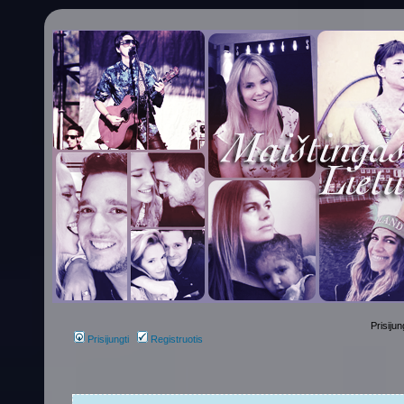
Prisijun
Prisijungti
Registruotis