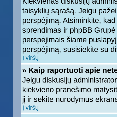
Kiekvienas diskusijų adminis
taisyklių sąrašą. Jeigu pažeis
perspėjimą. Atsiminkite, kad 
sprendimas ir phpBB Grupė 
perspėjimais šiame puslapyje
perspėjimą, susisiekite su di
Į viršų
» Kaip raportuoti apie ne
Jeigu diskusijų administrator
kiekvieno pranešimo matysi
jį ir sekite nurodymus ekran
Į viršų