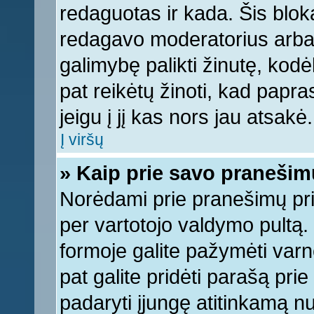
redaguotas ir kada. Šis bl
redagavo moderatorius arba a
galimybę palikti žinutę, kod
pat reikėtų žinoti, kad papras
jeigu į jį kas nors jau atsakė.
Į viršų
» Kaip prie savo pranešim
Norėdami prie pranešimų pridė
per vartotojo valdymo pultą.
formoje galite pažymėti varn
pat galite pridėti parašą pri
padaryti įjungę atitinkamą n