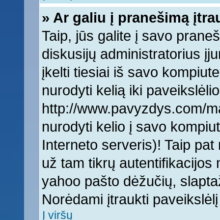
» Ar galiu į pranešimą įtra
Taip, jūs galite į savo praneš
diskusijų administratorius įj
įkelti tiesiai iš savo kompiut
nurodyti kelią iki paveikslėlio
http://www.pavyzdys.com/man
nurodyti kelio į savo kompiute
Interneto serveris)! Taip pat 
už tam tikrų autentifikacijo
yahoo pašto dėžučių, slaptaž
Norėdami įtraukti paveikslė
Į viršų