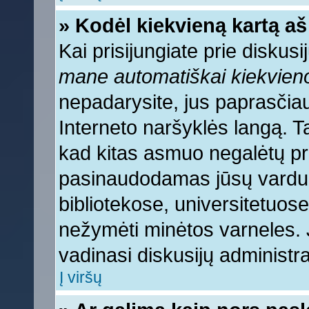
» Kodėl kiekvieną kartą aš 
Kai prisijungiate prie diskus
mane automatiškai kiekvien
nepadarysite, jus paprasčiau
Interneto naršyklės langą. 
kad kitas asmuo negalėtų pri
pasinaudodamas jūsų vardu, 
bibliotekose, universitetuose
nežymėti minėtos varneles.
vadinasi diskusijų administra
Į viršų