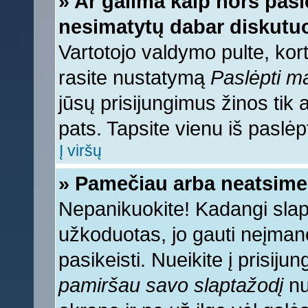
» Ar galima kaip nors pasl
nesimatytų dabar diskutuo
Vartotojo valdymo pulte, kort
rasite nustatymą
Paslėpti 
jūsų prisijungimus žinos tik a
pats. Tapsite vienu iš paslėp
Į viršų
» Pamečiau arba neatsime
Nepanikuokite! Kadangi sla
užkoduotas, jo gauti neįmano
pasikeisti. Nueikite į prisij
pamiršau savo slaptažodį
nu