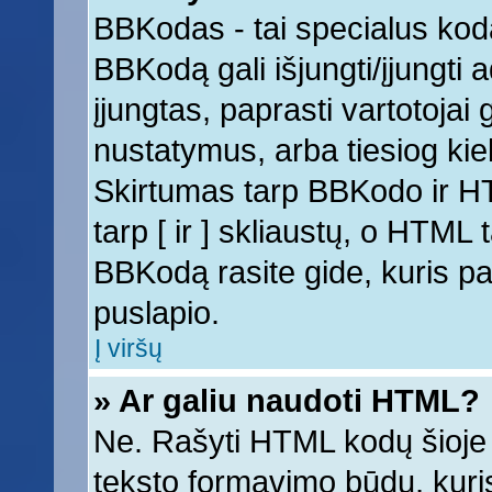
BBKodas - tai specialus kod
BBKodą gali išjungti/įjungti
įjungtas, paprasti vartotojai ga
nustatymus, arba tiesiog k
Skirtumas tarp BBKodo ir 
tarp [ ir ] skliaustų, o HTML
BBKodą rasite gide, kuris 
puslapio.
Į viršų
» Ar galiu naudoti HTML?
Ne. Rašyti HTML kodų šioje 
teksto formavimo būdų, kur