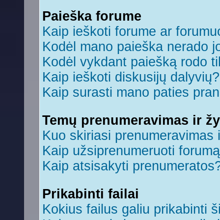
Paieška forume
Kaip ieškoti forume ar forum
Kodėl mano paieška nerado jo
Kodėl vykdant paiešką rodo ti
Kaip ieškoti diskusijų dalyvių?
Kaip surasti mano paties pra
Temų prenumeravimas ir ž
Kuo skiriasi prenumeravimas 
Kaip užsiprenumeruoti forum
Kaip atsisakyti prenumeratos
Prikabinti failai
Kokius failus galiu prikabinti š