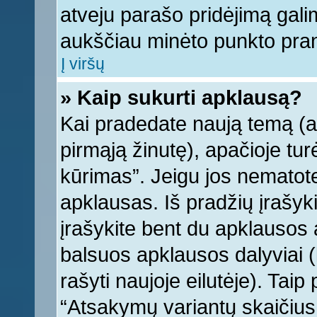
atveju parašo pridėjimą gali
aukščiau minėto punkto pra
Į viršų
» Kaip sukurti apklausą?
Kai pradedate naują temą (
pirmąją žinutę), apačioje tu
kūrimas”. Jeigu jos nematote,
apklausas. Iš pradžių įrašyk
įrašykite bent du apklausos
balsuos apklausos dalyviai (
rašyti naujoje eilutėje). Tai
“Atsakymų variantų skaičius v