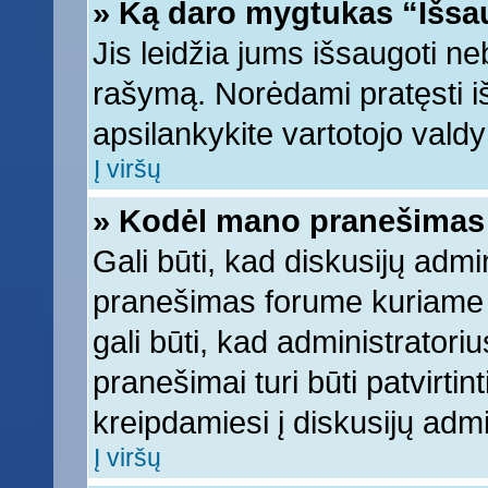
» Ką daro mygtukas “Išsa
Jis leidžia jums išsaugoti ne
rašymą. Norėdami pratęsti 
apsilankykite vartotojo vald
Į viršų
» Kodėl mano pranešimas t
Gali būti, kad diskusijų adm
pranešimas forume kuriame ra
gali būti, kad administratori
pranešimai turi būti patvirti
kreipdamiesi į diskusijų admi
Į viršų