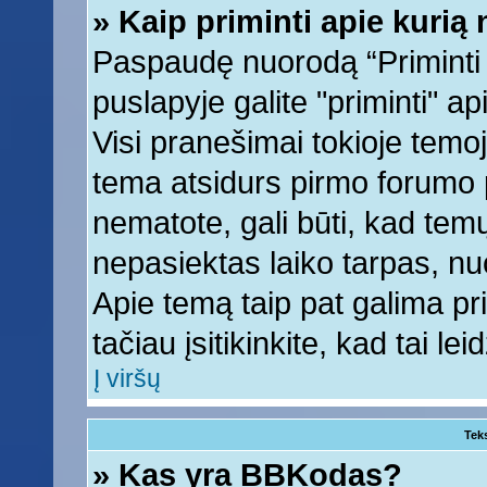
» Kaip priminti apie kuri
Paspaudę nuorodą “Priminti
puslapyje galite "priminti" a
Visi pranešimai tokioje temoj
tema atsidurs pirmo forumo 
nematote, gali būti, kad tem
nepasiektas laiko tarpas, nu
Apie temą taip pat galima prim
tačiau įsitikinkite, kad tai lei
Į viršų
Tek
» Kas yra BBKodas?