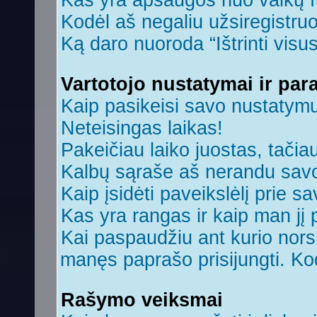
Kas yra apsaugos nuo vaikų 
Kodėl aš negaliu užsiregistruo
Ką daro nuoroda “Ištrinti visu
Vartotojo nustatymai ir par
Kaip pasikeisi savo nustatym
Neteisingas laikas!
Pakeičiau laiko juostas, tačiau
Kalbų sąraše aš nerandu savo
Kaip įsidėti paveikslėlį prie s
Kas yra rangas ir kaip man jį 
Kai paspaudžiu ant kurio nors 
manęs paprašo prisijungti. Ko
Rašymo veiksmai