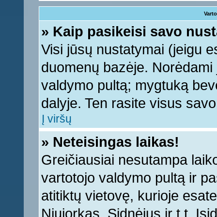
Varto
» Kaip pasikeisi savo nu
Visi jūsų nustatymai (jeigu 
duomenų bazėje. Norėdami ju
valdymo pultą; mygtuką bevei
dalyje. Ten rasite visus sav
Į viršų
» Neteisingas laikas!
Greičiausiai nesutampa laiko 
vartotojo valdymo pultą ir pas
atitiktų vietovę, kurioje esa
Niujorkas, Sidnėjus ir t.t. Įs