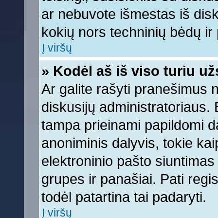
ar nebuvote išmestas iš diskus
kokių nors techninių bėdų ir p
Į viršų
» Kodėl aš iš viso turiu už
Ar galite rašyti pranešimus 
diskusijų administratoriaus. 
tampa prieinami papildomi da
anoniminis dalyvis, tokie kai
elektroninio pašto siuntimas
grupes ir panašiai. Pati regis
todėl patartina tai padaryti.
Į viršų