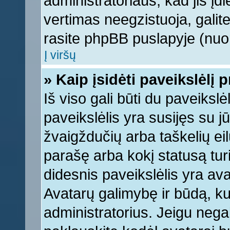
administratoriaus, kad jis įd
vertimas neegzistuoja, galite
rasite phpBB puslapyje (nuor
Į viršų
» Kaip įsidėti paveikslėlį 
Iš viso gali būti du paveikslė
paveikslėlis yra susijęs su j
žvaigždučių arba taškelių eil
parašę arba kokį statusą turi
didesnis paveikslėlis yra ava
Avatarų galimybę ir būdą, kur
administratorius. Jeigu negali