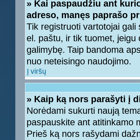
» Kai paspaudžiu ant kurio
adreso, manęs paprašo pri
Tik registruoti vartotojai ga
el. paštu, ir tik tuomet, jeig
galimybę. Taip bandoma apsa
nuo neteisingo naudojimo.
Į viršų
» Kaip ką nors parašyti į 
Norėdami sukurti naują tem
paspauskite ant atitinkamo
Prieš ką nors rašydami dažnia