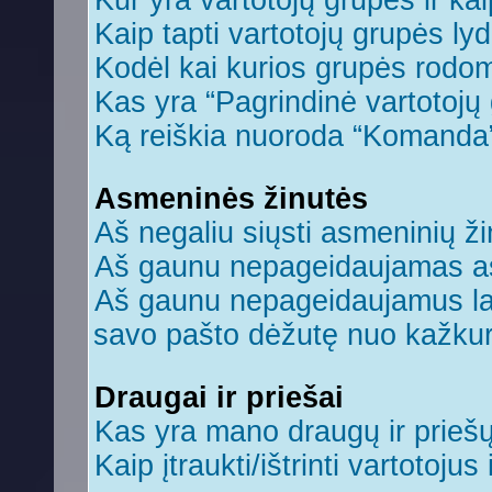
Kur yra vartotojų grupės ir kaip
Kaip tapti vartotojų grupės ly
Kodėl kai kurios grupės rodom
Kas yra “Pagrindinė vartotojų
Ką reiškia nuoroda “Komanda
Asmeninės žinutės
Aš negaliu siųsti asmeninių ži
Aš gaunu nepageidaujamas a
Aš gaunu nepageidaujamus laiš
savo pašto dėžutę nuo kažkuri
Draugai ir priešai
Kas yra mano draugų ir prieš
Kaip įtraukti/ištrinti vartotoju