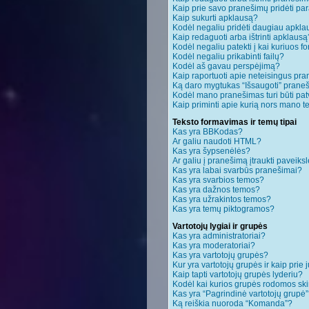
Kaip prie savo pranešimų pridėti pa
Kaip sukurti apklausą?
Kodėl negaliu pridėti daugiau apkl
Kaip redaguoti arba ištrinti apklausą
Kodėl negaliu patekti į kai kuriuos 
Kodėl negaliu prikabinti failų?
Kodėl aš gavau perspėjimą?
Kaip raportuoti apie neteisingus pr
Ką daro mygtukas “Išsaugoti” pran
Kodėl mano pranešimas turi būti patv
Kaip priminti apie kurią nors mano 
Teksto formavimas ir temų tipai
Kas yra BBKodas?
Ar galiu naudoti HTML?
Kas yra šypsenėlės?
Ar galiu į pranešimą įtraukti paveiksl
Kas yra labai svarbūs pranešimai?
Kas yra svarbios temos?
Kas yra dažnos temos?
Kas yra užrakintos temos?
Kas yra temų piktogramos?
Vartotojų lygiai ir grupės
Kas yra administratoriai?
Kas yra moderatoriai?
Kas yra vartotojų grupės?
Kur yra vartotojų grupės ir kaip prie j
Kaip tapti vartotojų grupės lyderiu?
Kodėl kai kurios grupės rodomos ski
Kas yra “Pagrindinė vartotojų grupė
Ką reiškia nuoroda “Komanda”?