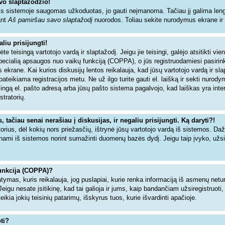
vo slaptažodžio!
s sistemoje saugomas užkoduotas, jo gauti neįmanoma. Tačiau jį galima lengva
ant
Aš pamiršau savo slaptažodį
nuorodos. Toliau sekite nurodymus ekrane ir ne
liu prisijungti!
dėte teisingą vartotojo vardą ir slaptažodį. Jeigu jie teisingi, galėjo atsitikti vi
specialią apsaugos nuo vaikų funkciją (COPPA), o jūs registruodamiesi pasiri
 ekrane. Kai kurios diskusijų lentos reikalauja, kad jūsų vartotojo vardą ir sl
 pateikiama registracijos metu. Ne už ilgo turite gauti el. laišką ir sekti nurod
isingą el. pašto adresą arba jūsų pašto sistema pagalvojo, kad laiškas yra inte
stratorių.
tačiau senai nerašiau į diskusijas, ir negaliu prisijungti. Ką daryti?!
torius, dėl kokių nors priežasčių, ištrynė jūsų vartotojo vardą iš sistemos. Da
inami iš sistemos norint sumažinti duomenų bazės dydį. Jeigu taip įvyko, užsir
unkcija (COPPA)?
tymas, kuris reikalauja, jog puslapiai, kurie renka informaciją iš asmenų netur
Jeigu nesate įsitikinę, kad tai galioja ir jums, kaip bandančiam užsiregistruoti,
ia jokių teisinių patarimų, išskyrus tuos, kurie išvardinti apačioje.
ti?