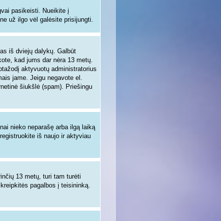
i pasikeisti. Nueikite į
 už ilgo vėl galėsite prisijungti.
enas iš dviejų dalykų. Galbūt
nkote, kad jums dar nėra 13 metų.
aptažodį aktyvuotų administratorius
ymais jame. Jeigu negavote el.
rnetinė šiukšlė (spam). Priešingu
žnai nieko neparašę arba ilgą laiką
egistruokite iš naujo ir aktyviau
inčių 13 metų, turi tam turėti
 kreipkitės pagalbos į teisininką.