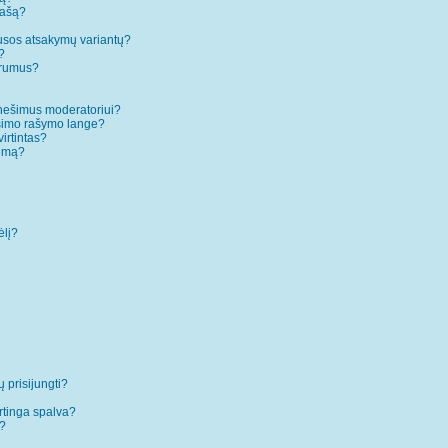
rašą?
ausos atsakymų variantų?
?
forumus?
anešimus moderatoriui?
ešimo rašymo lange?
irtintas?
temą?
ėlį?
ų prisijungti?
rtinga spalva?
”?