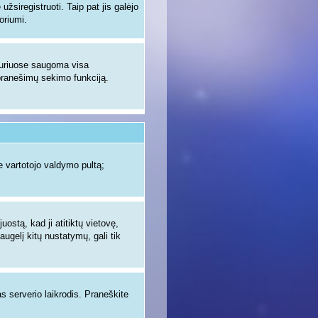
žsiregistruoti. Taip pat jis galėjo
oriumi.
 kuriuose saugoma visa
ų pranešimų sekimo funkciją.
 vartotojo valdymo pultą;
uostą, kad ji atitiktų vietovę,
augelį kitų nustatymų, gali tik
as serverio laikrodis. Praneškite