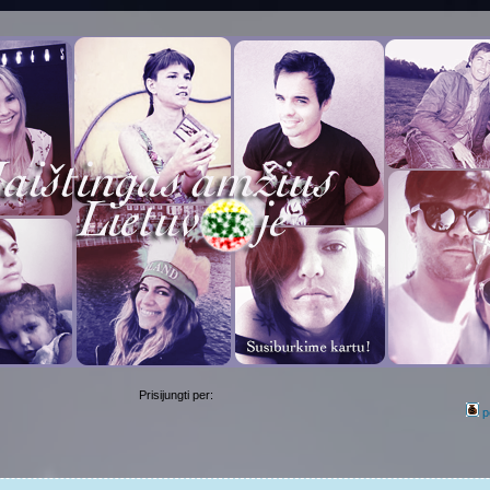
Prisijungti per:
p