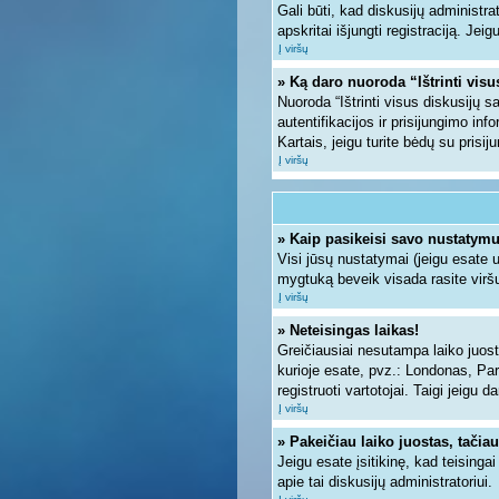
Gali būti, kad diskusijų administra
apskritai išjungti registraciją. Jei
Į viršų
» Ką daro nuoroda “Ištrinti vis
Nuoroda “Ištrinti visus diskusijų 
autentifikacijos ir prisijungimo inf
Kartais, jeigu turite bėdų su prisi
Į viršų
» Kaip pasikeisi savo nustatym
Visi jūsų nustatymai (jeigu esate
mygtuką beveik visada rasite viršu
Į viršų
» Neteisingas laikas!
Greičiausiai nesutampa laiko juosto
kurioje esate, pvz.: Londonas, Paryž
registruoti vartotojai. Taigi jeigu 
Į viršų
» Pakeičiau laiko juostas, tačiau
Jeigu esate įsitikinę, kad teisinga
apie tai diskusijų administratoriui.