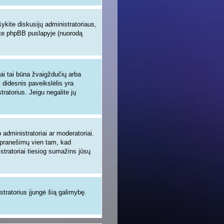
šykite diskusijų administratoriaus,
site phpBB puslapyje (nuorodą
iai tai būna žvaigždučių arba
i didesnis paveikslėlis yra
tratorius. Jeigu negalite jų
administratoriai ar moderatoriai.
ų pranešimų vien tam, kad
tratoriai tiesiog sumažins jūsų
istratorius įjungė šią galimybę.