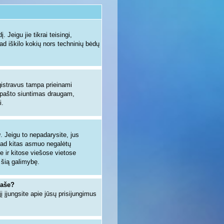
 Jeigu jie tikrai teisingi,
kad iškilo kokių nors techninių bėdų
egistravus tampa prieinami
io pašto siuntimas draugam,
i.
u
. Jeigu to nepadarysite, jus
kad kitas asmuo negalėtų
e ir kitose viešose vietose
 šią galimybę.
raše?
jį įjungsite apie jūsų prisijungimus