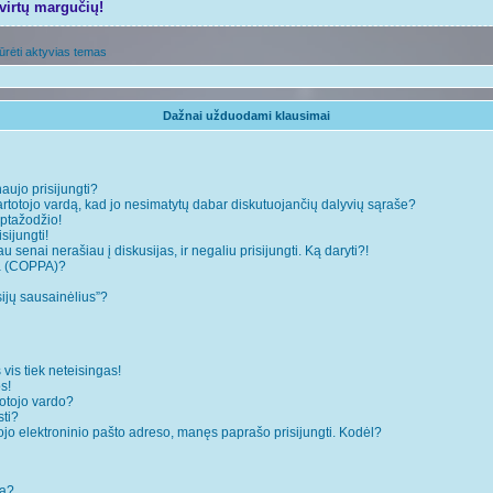
tvirtų margučių!
ūrėti aktyvias temas
Dažnai užduodami klausimai
naujo prisijungti?
rtotojo vardą, kad jo nesimatytų dabar diskutuojančių dalyvių sąraše?
ptažodžio!
sijungti!
 senai nerašiau į diskusijas, ir negaliu prisijungti. Ką daryti?!
ja (COPPA)?
sijų sausainėlius”?
 vis tiek neteisingas!
s!
totojo vardo?
sti?
ojo elektroninio pašto adreso, manęs paprašo prisijungti. Kodėl?
mą?