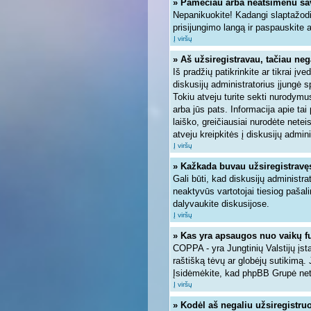
» Pamečiau arba neatsimenu sa
Nepanikuokite! Kadangi slaptažodi
prisijungimo langą ir paspauskite 
Į viršų
» Aš užsiregistravau, tačiau nega
Iš pradžių patikrinkite ar tikrai įve
diskusijų administratorius įjungė 
Tokiu atveju turite sekti nurodymus
arba jūs pats. Informacija apie tai
laiško, greičiausiai nurodėte nete
atveju kreipkitės į diskusijų admini
Į viršų
» Kažkada buvau užsiregistravęs, 
Gali būti, kad diskusijų administra
neaktyvūs vartotojai tiesiog pašal
dalyvaukite diskusijose.
Į viršų
» Kas yra apsaugos nuo vaikų f
COPPA - yra Jungtinių Valstijų įsta
raštišką tėvų ar globėjų sutikimą. 
Įsidėmėkite, kad phpBB Grupė neteik
Į viršų
» Kodėl aš negaliu užsiregistruo