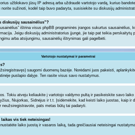
torius užblokavo jūsų IP adresą arba uždraudė vartotojo vardą, kuriuo bandote u
gu norite sužinoti, kodėl taip buvo padaryta, susisiekite su diskusijų administrat
us diskusijų sausainėlius”?
sausainėlius” ištrina visus phpBB programinės įrangos sukurtus sausainėlius,
ormacija. Jeigu diskusijų administratorius įjungė, jie taip pat teikia perskaityt
jungimu arba atsijungimu, sausainėlių ištrynimas gali pagelbėti.
Vartotojo nustatymai ir parametrai
us?
 užsiregistravęs) saugomi duomenų bazėje. Norėdami juos pakeisti, aplankykite
tinėje puslapio dalyje. Ten rasite visus savo nustatymus.
s. Tokiu atveju keliaukite į vartotojo valdymo pultą ir pasikeiskite savo laiko j
ius, Niujorkas, Sidnėjus ir t.t. Įsidėmėkite, kad keisti laiko juostas, kaip ir d
dar neužsiregistravote, pats metas būtų tai padaryti.
 laikas vis tiek neteisingas!
i nustatėte laiko juostą ir vasaros laiką, tada greičiausiai neteisingai nustatym