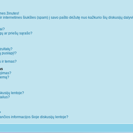
es žinutes!
internetines šiukšles (spam) į savo pašto dėžutę nuo kažkurio šių diskusijų dalyvi
ai?
augų ar priešų sąrašo?
zultatų?
ą puslapį!?
 ir temas?
as
ėjimas?
 temą?
skusijų lentoje?
failus?
?
iančios informacijos šioje diskusijų lentoje?