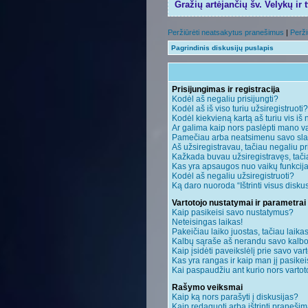
Gražių artėjančių šv. Velykų ir 
Peržiūrėti neatsakytus pranešimus
|
Perži
Pagrindinis diskusijų puslapis
Prisijungimas ir registracija
Kodėl aš negaliu prisijungti?
Kodėl aš iš viso turiu užsiregistruoti?
Kodėl kiekvieną kartą aš turiu vis iš 
Ar galima kaip nors paslėpti mano va
Pamečiau arba neatsimenu savo sla
Aš užsiregistravau, tačiau negaliu pri
Kažkada buvau užsiregistravęs, tačiau
Kas yra apsaugos nuo vaikų funkci
Kodėl aš negaliu užsiregistruoti?
Ką daro nuoroda “Ištrinti visus disku
Vartotojo nustatymai ir parametrai
Kaip pasikeisi savo nustatymus?
Neteisingas laikas!
Pakeičiau laiko juostas, tačiau laikas
Kalbų sąraše aš nerandu savo kalbo
Kaip įsidėti paveikslėlį prie savo var
Kas yra rangas ir kaip man jį pasikei
Kai paspaudžiu ant kurio nors vartot
Rašymo veiksmai
Kaip ką nors parašyti į diskusijas?
Kaip redaguoti arba ištrinti praneši