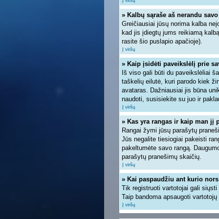
Į viršų
» Kalbų sąraše aš nerandu savo
Greičiausiai jūsų norima kalba neįd
kad jis įdiegtų jums reikiamą kalb
rasite šio puslapio apačioje).
Į viršų
» Kaip įsidėti paveikslėlį prie s
Iš viso gali būti du paveikslėliai 
taškelių eilutė, kuri parodo kiek ž
avataras. Dažniausiai jis būna unik
naudoti, susisiekite su juo ir pakla
Į viršų
» Kas yra rangas ir kaip man jį 
Rangai žymi jūsų parašytų pranešim
Jūs negalite tiesiogiai pakeisti r
pakeltumėte savo rangą. Daugumoje
parašytų pranešimų skaičių.
Į viršų
» Kai paspaudžiu ant kurio nors
Tik registruoti vartotojai gali siųs
Taip bandoma apsaugoti vartotojų 
Į viršų