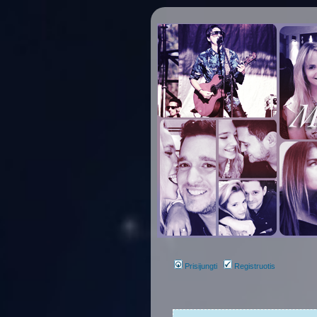
Prisijungti
Registruotis