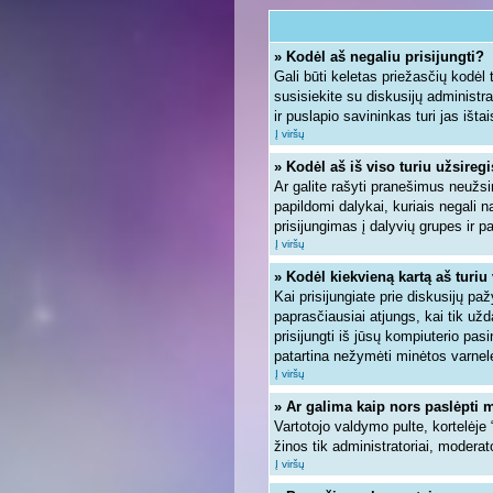
» Kodėl aš negaliu prisijungti?
Gali būti keletas priežasčių kodėl ta
susisiekite su diskusijų administra
ir puslapio savininkas turi jas ištai
Į viršų
» Kodėl aš iš viso turiu užsiregi
Ar galite rašyti pranešimus neužsi
papildomi dalykai, kuriais negali n
prisijungimas į dalyvių grupes ir pa
Į viršų
» Kodėl kiekvieną kartą aš turiu 
Kai prisijungiate prie diskusijų pa
paprasčiausiai atjungs, kai tik u
prisijungti iš jūsų kompiuterio pa
patartina nežymėti minėtos varnel
Į viršų
» Ar galima kaip nors paslėpti 
Vartotojo valdymo pulte, kortelėje
žinos tik administratoriai, moderato
Į viršų