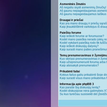
Asmeninės žinutės
Aš negaliu siųsti asmeninių žinučių!
Aš gaunu nepageidaujamas asmenin
Aš gaunu nepageidaujamus laiškus ir 
Draugai ir priešai
Kas yra mano draugų ir priešų sąraš
Kaip įtraukti/ištrinti vartotojus iš dr
Paieška forume
Kaip ieškoti forume ar forumuose?
Kodėl mano paieška nerado jokių re
Kodėl vykdant paiešką rodo tik tušči
Kaip ieškoti diskusijų dalyvių?
Kaip surasti mano paties pranešimus
Temų prenumeravimas ir žymėjim
Kuo skiriasi prenumeravimas ir žym
Kaip užsiprenumeruoti forumą arba
Kaip atsisakyti prenumeratos?
Prikabinti failai
Kokius failus galiu prikabinti šioje di
Kaip surasti visus mano prikabintus 
Informacija apie phpBB 3
Kas parašė šią diskusijų lentą?
Kodėl diskusijose nėra galimybės X
Su kuo turėčiau susisiekti dėl įžeidž