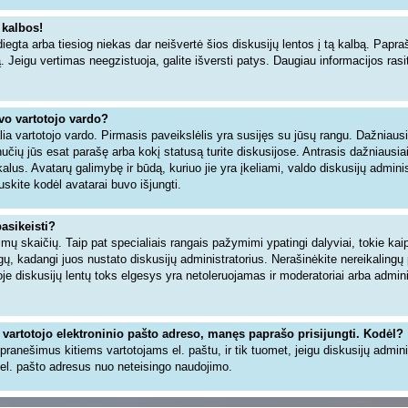
 kalbos!
iegta arba tiesiog niekas dar neišvertė šios diskusijų lentos į tą kalbą. Papra
ą. Jeigu vertimas neegzistuoja, galite išversti patys. Daugiau informacijos ra
avo vartotojo vardo?
šalia vartotojo vardo. Pirmasis paveikslėlis yra susijęs su jūsų rangu. Dažniaus
inučių jūs esat parašę arba kokį statusą turite diskusijose. Antrasis dažniausia
alus. Avatarų galimybę ir būdą, kuriuo jie yra įkeliami, valdo diskusijų adminis
uskite kodėl avatarai buvo išjungti.
pasikeisti?
ų skaičių. Taip pat specialiais rangais pažymimi ypatingi dalyviai, tokie kaip 
angų, kadangi juos nustato diskusijų administratorius. Nerašinėkite nereikaling
 diskusijų lentų toks elgesys yra netoleruojamas ir moderatoriai arba adminis
 vartotojo elektroninio pašto adreso, manęs paprašo prisijungti. Kodėl?
ti pranešimus kitiems vartotojams el. paštu, ir tik tuomet, jeigu diskusijų admin
el. pašto adresus nuo neteisingo naudojimo.