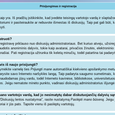
Prisijungimas ir registracija
ip yra. Iš pradžių įsitikinkite, kad įvedėte teisingą vartotojo vardą ir slaptažodį.
toriumi ir pasiteiraukite ar nebuvote išmestas iš diskusijų. Taip pat gali būti, 
syti.
struoti?
registravę priklauso nuo diskusijų administratoriaus. Bet kuriuo atveju, užsir
audotis anoniminis dalyvis, tokie kaip avatarai, privačios žinutės, elektronin
našiai. Pati registracija užtrunka tik keletą minučių, todėl patartina tai padaryt
vis iš naujo prisijungti?
žymėkite varnelę ties
Prijungti mane automatiškai kiekvieno apsilankymo met
ždarysite savo Interneto naršyklės langą. Taip padaryta saugumo sumetimais, 
sinaudodamas jūsų vardu, todėl Interneto kavinėse, bibliotekose, universitetuos
es. Jeigu nematote minėto punkto, vadinasi diskusijų administratorius išjungė
mano vartotojo vardą, kad jo nesimatytų dabar diskutuojančių dalyvių są
 “Diskusijų lentos nustatymai”, rasite nustatymą
Paslėpti mano būseną
. Jeigu 
riai ir jūs pats. Tapsite vienu iš paslėptų vartotojų.